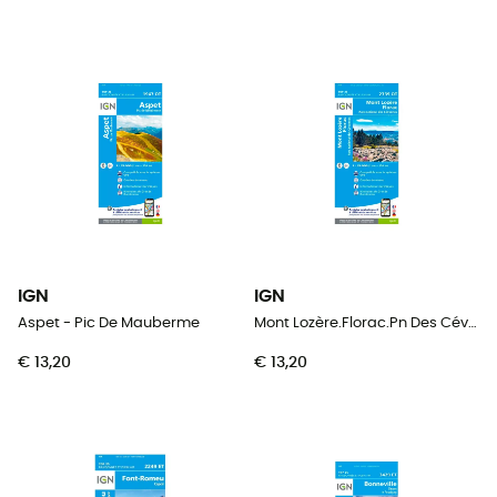
IGN
IGN
Aspet - Pic De Mauberme
Mont Lozère.Florac.Pn Des Cévennes
€ 13,20
€ 13,20