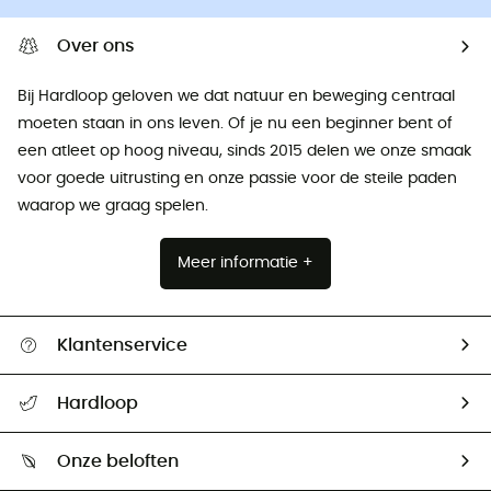
Over ons
Bij Hardloop geloven we dat natuur en beweging centraal
moeten staan ​​in ons leven. Of je nu een beginner bent of
een atleet op hoog niveau, sinds 2015 delen we onze smaak
voor goede uitrusting en onze passie voor de steile paden
waarop we graag spelen.
Meer informatie +
Klantenservice
Helpcentrum & contact
Hardloop
Mijn zending volgen
Wie zijn we ?
Retourzendingen & Terugbetalingen
Onze beloften
HardGuides
Maattabelen