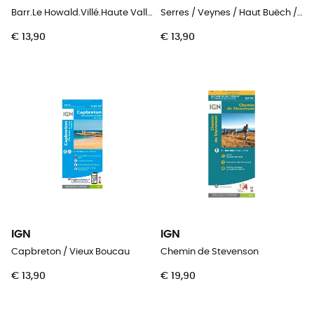
Barr.Le Howald.Villé.Haute Vallée De La Bruche
Serres / Veynes / Haut Buëch / Bochaine
€ 13,90
€ 13,90
IGN
IGN
Capbreton / Vieux Boucau
Chemin de Stevenson
€ 13,90
€ 19,90