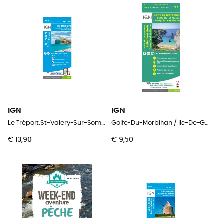
IGN
IGN
Le Tréport.St-Valery-Sur-Somme.Baie De Somme
Golfe-Du-Morbihan / Ile-De-Groix / Belle-Ile / Presqu'Île-De-Quiberon
€ 13,90
€ 9,50