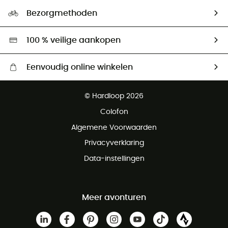
Ecologische voetafdruk
Ambassadeurs
Bezorgmethoden
Tweedehands
Hardgreen
100 % veilige aankopen
Eenvoudig online winkelen
Gratis levering vanaf € 100
© Hardloop 2026
Gratis retourneren binnen 100 dagen
Colofon
Gratis klantenservice
Algemene Voorwaarden
Privacyverklaring
Data-instellingen
Meer avonturen