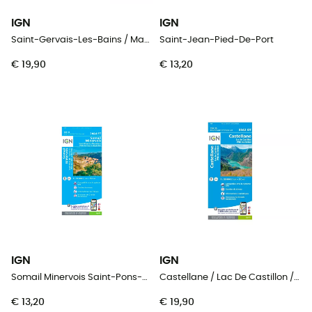
IGN
IGN
Saint-Gervais-Les-Bains / Massif du Mont Blanc
Saint-Jean-Pied-De-Port
€ 19,90
€ 13,20
IGN
IGN
Somail Minervois Saint-Pons-De-Thomières.Pnr Du Haut Languedoc
Castellane / Lac De Castillon / Pnr Du Verdon
€ 13,20
€ 19,90