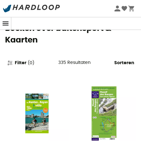
Zomeraanbiedingen 🔥 -5% EXTRA vanaf 2 producten* met
code Summer5
Boeken over buitensport &
Kaarten
335
Resultaten
Filter
(
0
)
Sorteren