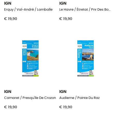
IGN
IGN
Erquy / Val-André / Lamballe
Le Havre / Étretat / Pnr Des Boucles De La Seine Normande
€ 19,90
€ 19,90
IGN
IGN
Camaret / Presqu'Ile De Crozon
Audierne / Pointe Du Raz
€ 19,90
€ 19,90