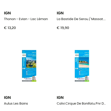
IGN
IGN
Thonon - Evian - Lac Léman
La Bastide De Serou / Massat.Pic Des Trois Seigneurs.Pnr Des Pyrénées-Ariégeoises
€ 13,20
€ 19,90
IGN
IGN
Aulus Les Bains
Calvi.Cirque De Bonifatu.Pnr De Corse