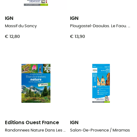
IGN
IGN
Massif du Sancy
Plougastel-Daoulas. Le Faou. Pnr D'Armorique
€ 12,80
€ 13,90
Editions Ouest France
IGN
Randonnees Nature Dans Les Alpes
Salon-De-Provence / Miramas