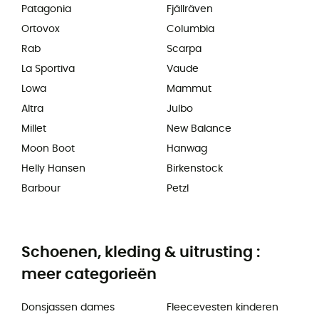
Patagonia
Fjällräven
Ortovox
Columbia
Rab
Scarpa
La Sportiva
Vaude
Lowa
Mammut
Altra
Julbo
Millet
New Balance
Moon Boot
Hanwag
Helly Hansen
Birkenstock
Barbour
Petzl
Schoenen, kleding & uitrusting :
meer categorieën
Donsjassen dames
Fleecevesten kinderen