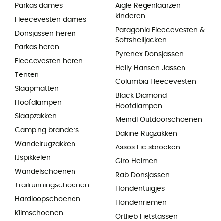
Parkas dames
Aigle Regenlaarzen
kinderen
Fleecevesten dames
Patagonia Fleecevesten &
Donsjassen heren
Softshelljacken
Parkas heren
Pyrenex Donsjassen
Fleecevesten heren
Helly Hansen Jassen
Tenten
Columbia Fleecevesten
Slaapmatten
Black Diamond
Hoofdlampen
Hoofdlampen
Slaapzakken
Meindl Outdoorschoenen
Camping branders
Dakine Rugzakken
Wandelrugzakken
Assos Fietsbroeken
IJspikkelen
Giro Helmen
Wandelschoenen
Rab Donsjassen
Trailrunningschoenen
Hondentuigjes
Hardloopschoenen
Hondenriemen
Klimschoenen
Ortlieb Fietstassen