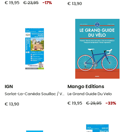
€ 19,95
€ 23,95
-
17
%
€ 13,90
IGN
Mango Editions
Sarlat-La-Canéda Souillac / Vallée De La Dordogne
Le Grand Guide Du Velo
€ 19,95
€ 29,95
-
33
%
€ 13,90