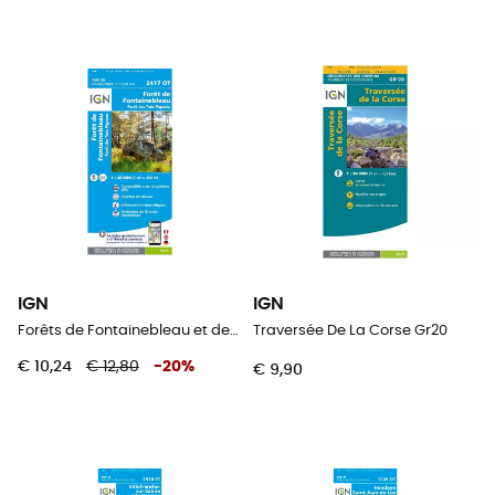
IGN
IGN
Forêts de Fontainebleau et des Trois Pignons
Traversée De La Corse Gr20
€ 10,24
€ 12,80
-
20
%
€ 9,90