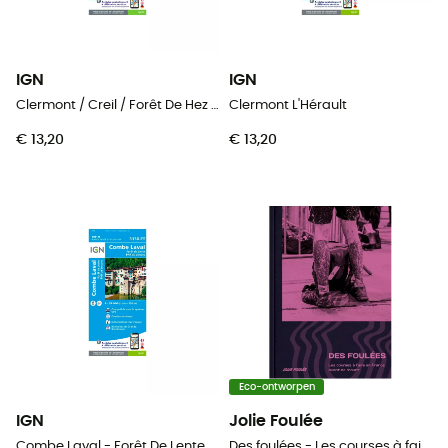
IGN
IGN
Clermont / Creil / Forêt De Hez / Froidmont
Clermont L'Hérault
€ 13,20
€ 13,20
Eco-ontworpen
IGN
Jolie Foulée
Combe Laval - Forêt De Lente / Pnr Du Vercors
Des foulées - Les courses à faire en France avant de mourir