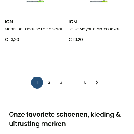
IGN
IGN
Monts De Lacaune La Salvetat-Sur-Agout.Pnr Du Haut Languedoc
Ile De Mayotte Mamoudzou
€ 13,20
€ 13,20
1
2
3
6
...
Onze favoriete schoenen, kleding &
uitrusting merken