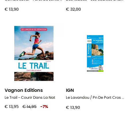
€ 13,90
€ 32,00
Vagnon Editions
IGN
Le Trail - Courir Dans La Nat
Le Lavandou / Pn De Port Cros / Corniche Des Maures
€ 13,95
€ 14,95
-
7
%
€ 13,90