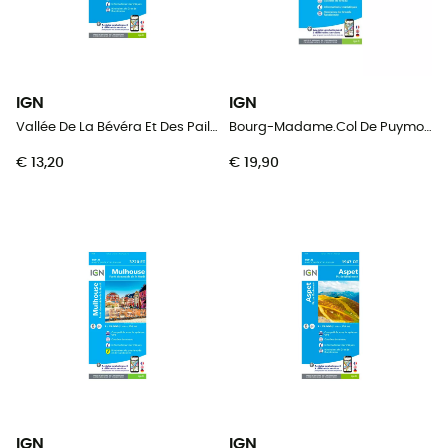
IGN
IGN
Vallée De La Bévéra Et Des Paillons - Pn Du Mercantour
Bourg-Madame.Col De Puymorens.Pic Carlit
€ 13,20
€ 19,90
IGN
IGN