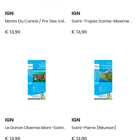
IGN
IGN
Monts Du Cantal / Pnr Des Volcans D'Auvergne
Saint-Tropez.Sainte-Maxime.Massif Des Maures
€ 13,90
€ 13,90
IGN
IGN
Le Donon.Obernai.Mont-Sainte-Odile.Vallée De La Bruche
Saint-Pierre (Réunion)
€ 13,90
€ 13,90