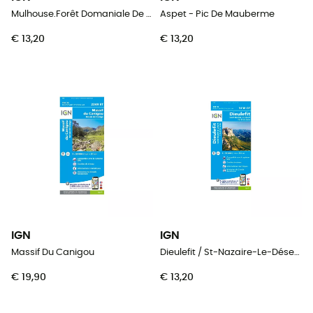
Mulhouse.Forêt Domaniale De La Hardt
Aspet - Pic De Mauberme
€ 13,20
€ 13,20
IGN
IGN
Massif Du Canigou
Dieulefit / St-Nazaire-Le-Désert / Forêt De Saou
€ 19,90
€ 13,20