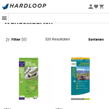
Zomeraanbiedingen 🔥 -5% EXTRA vanaf 2 producten* met
code Summer5
Wandelkaarten
320
Resultaten
Filter
(
0
)
Sorteren