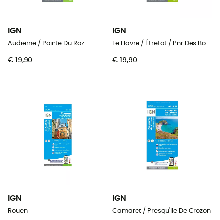
IGN
IGN
Audierne / Pointe Du Raz
Le Havre / Étretat / Pnr Des Boucles De La Seine Normande
€ 19,90
€ 19,90
IGN
IGN
Rouen
Camaret / Presqu'Ile De Crozon