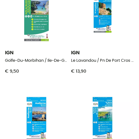
IGN
IGN
Golfe-Du-Morbihan / Ile-De-Groix / Belle-Ile / Presqu'Île-De-Quiberon
Le Lavandou / Pn De Port Cros / Corniche Des Maures
€ 9,50
€ 13,90