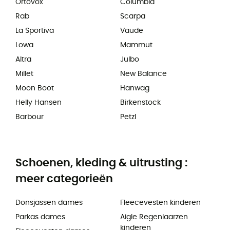
Ortovox
Columbia
Rab
Scarpa
La Sportiva
Vaude
Lowa
Mammut
Altra
Julbo
Millet
New Balance
Moon Boot
Hanwag
Helly Hansen
Birkenstock
Barbour
Petzl
Schoenen, kleding & uitrusting :
meer categorieën
Donsjassen dames
Fleecevesten kinderen
Parkas dames
Aigle Regenlaarzen
kinderen