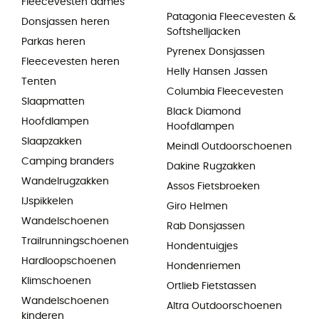
Fleecevesten dames
Patagonia Fleecevesten &
Donsjassen heren
Softshelljacken
Parkas heren
Pyrenex Donsjassen
Fleecevesten heren
Helly Hansen Jassen
Tenten
Columbia Fleecevesten
Slaapmatten
Black Diamond
Hoofdlampen
Hoofdlampen
Slaapzakken
Meindl Outdoorschoenen
Camping branders
Dakine Rugzakken
Wandelrugzakken
Assos Fietsbroeken
IJspikkelen
Giro Helmen
Wandelschoenen
Rab Donsjassen
Trailrunningschoenen
Hondentuigjes
Hardloopschoenen
Hondenriemen
Klimschoenen
Ortlieb Fietstassen
Wandelschoenen
Altra Outdoorschoenen
kinderen