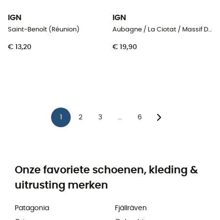
IGN
IGN
Saint-Benoît (Réunion)
Aubagne / La Ciotat / Massif De La Sainte Baume
€ 13,20
€ 19,90
1
2
3
6
...
Onze favoriete schoenen, kleding &
uitrusting merken
Patagonia
Fjällräven