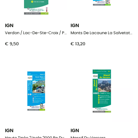
IGN
IGN
Verdon / Lac-De-Ste-Croix / Plateau-De-Valensole
Monts De Lacaune La Salvetat-Sur-Agout.Pnr Du Haut Languedoc
€ 9,50
€ 13,20
IGN
IGN