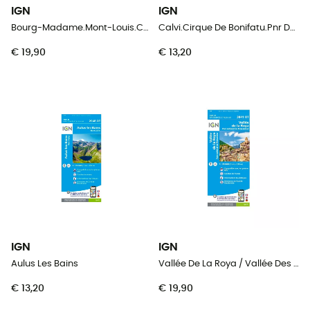
IGN
IGN
Bourg-Madame.Mont-Louis.Col De La Perche
Calvi.Cirque De Bonifatu.Pnr De Corse
€ 19,90
€ 13,20
IGN
IGN
Aulus Les Bains
Vallée De La Roya / Vallée Des Merveilles / Pn Du Mercantour
€ 13,20
€ 19,90