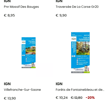
IGN
IGN
Pnr Massif Des Bauges
Traversée De La Corse Gr20
€ 8,95
€ 9,90
IGN
IGN
Villefranche-Sur-Saone
Forêts de Fontainebleau et des Trois Pignons
€ 10,24
€ 12,80
-
20
%
€ 13,90