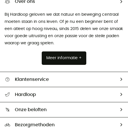
Over ons
Bij Hardloop geloven we dat natuur en beweging centraal
moeten staan ​​in ons leven. Of je nu een beginner bent of
een atleet op hoog niveau, sinds 2015 delen we onze smaak
voor goede uitrusting en onze passie voor de steile paden
waarop we graag spelen.
Meer informatie +
Klantenservice
Helpcentrum & contact
Hardloop
Mijn zending volgen
Wie zijn we ?
Retourzendingen & Terugbetalingen
Onze beloften
HardGuides
Maattabelen
Ecologische voetafdruk
Ambassadeurs
Bezorgmethoden