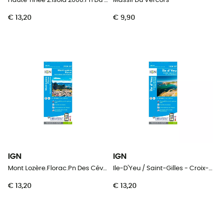
Haute Tinée 2.Isola 2000.Pn Du Mercantour
Massif Du Vercors
€ 13,20
€ 9,90
IGN
IGN
Mont Lozère.Florac.Pn Des Cévennes
Ile-D'Yeu / Saint-Gilles - Croix-De-Vie
€ 13,20
€ 13,20