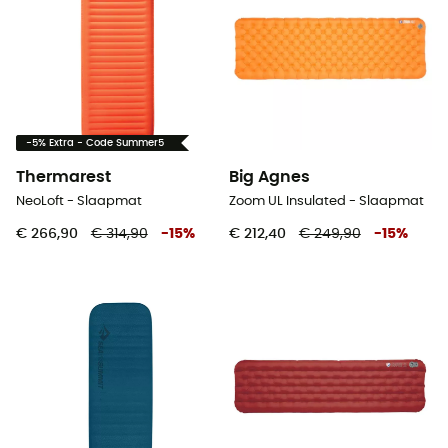
-5% Extra - Code Summer5
Thermarest
Big Agnes
NeoLoft - Slaapmat
Zoom UL Insulated - Slaapmat
€ 266,90
€ 314,90
-
15
%
€ 212,40
€ 249,90
-
15
%