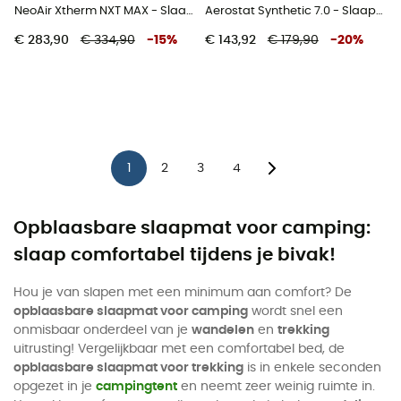
NeoAir Xtherm NXT MAX - Slaapmat
Aerostat Synthetic 7.0 - Slaapmat
€ 283,90
€ 334,90
-
15
%
€ 143,92
€ 179,90
-
20
%
1
2
3
4
Opblaasbare slaapmat voor camping:
slaap comfortabel tijdens je bivak!
Hou je van slapen met een minimum aan comfort? De
opblaasbare slaapmat voor camping
wordt snel een
onmisbaar onderdeel van je
wandelen
en
trekking
uitrusting! Vergelijkbaar met een comfortabel bed, de
opblaasbare slaapmat voor trekking
is in enkele seconden
opgezet in je
campingtent
en neemt zeer weinig ruimte in.