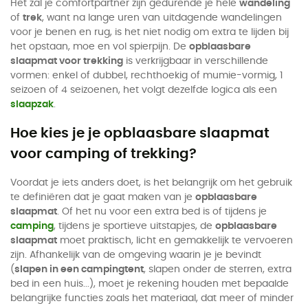
Het zal je comfortpartner zijn gedurende je hele
wandeling
of
trek
, want na lange uren van uitdagende wandelingen
voor je benen en rug, is het niet nodig om extra te lijden bij
het opstaan, moe en vol spierpijn. De
opblaasbare
slaapmat voor trekking
is verkrijgbaar in verschillende
vormen: enkel of dubbel, rechthoekig of mumie-vormig, 1
seizoen of 4 seizoenen, het volgt dezelfde logica als een
slaapzak
.
Hoe kies je je opblaasbare slaapmat
voor camping of trekking?
Voordat je iets anders doet, is het belangrijk om het gebruik
te definiëren dat je gaat maken van je
opblaasbare
slaapmat
. Of het nu voor een extra bed is of tijdens je
camping
, tijdens je sportieve uitstapjes, de
opblaasbare
slaapmat
moet praktisch, licht en gemakkelijk te vervoeren
zijn. Afhankelijk van de omgeving waarin je je bevindt
(
slapen in een campingtent
, slapen onder de sterren, extra
bed in een huis...), moet je rekening houden met bepaalde
belangrijke functies zoals het materiaal, dat meer of minder