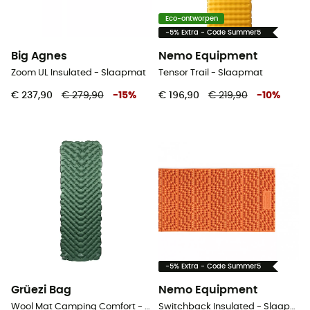
Eco-ontworpen
-5% Extra - Code Summer5
Big Agnes
Nemo Equipment
Zoom UL Insulated - Slaapmat
Tensor Trail - Slaapmat
€ 237,90
€ 279,90
-
15
%
€ 196,90
€ 219,90
-
10
%
-5% Extra - Code Summer5
Grüezi Bag
Nemo Equipment
Wool Mat Camping Comfort - Slaapmat
Switchback Insulated - Slaapmat