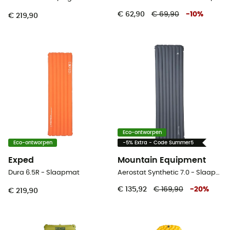
€ 62,90
€ 69,90
-
10
%
€ 219,90
Eco-ontworpen
Eco-ontworpen
-5% Extra - Code Summer5
Exped
Mountain Equipment
Dura 6.5R - Slaapmat
Aerostat Synthetic 7.0 - Slaapmat
€ 135,92
€ 169,90
-
20
%
€ 219,90