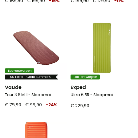
€ 169,90
€ 199,90
-
15
%
€ 159,90
€ 179,90
-
11
%
Eco-ontworpen
-5% Extra - Code Summer5
Eco-ontworpen
Vaude
Exped
Tour 3.8 M II - Slaapmat
Ultra 6.5R - Slaapmat
€ 75,90
€ 99,90
-
24
%
€ 229,90