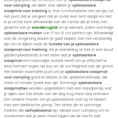
voor camping
: de dikte. Hoe dikker je
opblaasbare
slaapmat voor trekking
is, hoe comfortabeler het zal zijn, tot
het punt dat je vergeet dat je onder een tent slaapt en niet
in je echte bed. Afhankelijk van de ruimte die je hebt, het
gewicht van je
wandelrugzak
en je wensen, zullen sommige
opblaasbare matten
van 5 tot 10 cm perfect zijn. Afhankelijk
van de omgeving waarin je gaat slapen, kan het verstandig
zijn om te kijken naar de
isolatie van je opblaasbare
slaapmat voor trekking
. Als je wandeling of trek in een koud
gebied plaatsvindt, is het beter dat je
opblaasbare
slaapmat
een natuurlijke isolatie heeft om je effectief te
beschermen tegen de kou en de vochtigheid van de grond.
Het laatste essentiële punt om je
opblaasbare slaapmat
voor camping
goed te kiezen, is de opblaasmethode, die
meer of minder fysiek kan zijn. Sommige
opblaasbare
slaapmatten
worden opgeblazen met een handpomp, wat
je dijen aan het einde van de dag nog meer laat branden.
Een andere manier om je opblaasbare mat op te blazen:
met een elektrische pomp. Ten slotte zijn er sommige
matten die
zelfopblazend
zijn, ideaal voor camping om te
voorkomen dat je weer moet hijgen als de nacht valt.