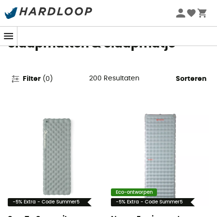
Zomeraanbiedingen 🔥 -5% EXTRA vanaf 2 producten* met
code Summer5
Slaapmatten & Slaapmatje
200
Resultaten
Filter
(
0
)
Sorteren
Eco-ontworpen
-5% Extra - Code Summer5
-5% Extra - Code Summer5