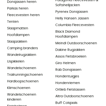
Patagonia Fleecevesten &
Donsjassen heren
Softshelljacken
Parkas heren
Pyrenex Donsjassen
Fleecevesten heren
Helly Hansen Jassen
Tenten
Columbia Fleecevesten
Slaapmatten
Black Diamond
Hoofdlampen
Hoofdlampen
Slaapzakken
Meindl Outdoorschoenen
Camping branders
Dakine Rugzakken
Wandelrugzakken
Assos Fietsbroeken
IJspikkelen
Giro Helmen
Wandelschoenen
Rab Donsjassen
Trailrunningschoenen
Hondentuigjes
Hardloopschoenen
Hondenriemen
Klimschoenen
Ortlieb Fietstassen
Wandelschoenen
Altra Outdoorschoenen
kinderen
Buff Colsjaals