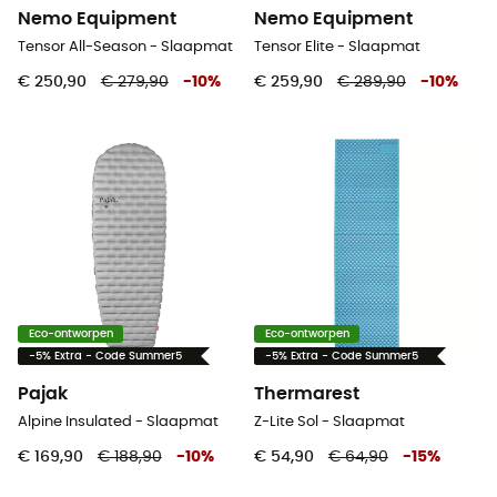
Nemo Equipment
Nemo Equipment
Tensor All-Season - Slaapmat
Tensor Elite - Slaapmat
€ 250,90
€ 279,90
-
10
%
€ 259,90
€ 289,90
-
10
%
Eco-ontworpen
Eco-ontworpen
-5% Extra - Code Summer5
-5% Extra - Code Summer5
Pajak
Thermarest
Alpine Insulated - Slaapmat
Z-Lite Sol - Slaapmat
€ 169,90
€ 188,90
-
10
%
€ 54,90
€ 64,90
-
15
%