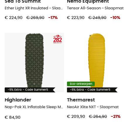
Sea To Summit
Nemo Equipment
Ether Light XR Insulated - Slaapmat
Tensor All-Season - Slaapmat
€ 224,90
€ 269,90
-
17
%
€ 223,90
€ 249,90
-
10
%
Eco-ontworpen
-5% Extra - Code Summer5
-5% Extra - Code Summer5
Highlander
Thermarest
Nap-Pak XL Inflatable Sleep Mat - Slaapmat
NeoAir Xlite NXT - Slaapmat
€ 209,90
€ 264,90
-
21
%
€ 84,90