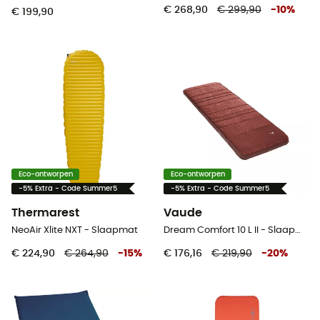
€ 268,90
€ 299,90
-
10
%
€ 199,90
Eco-ontworpen
Eco-ontworpen
-5% Extra - Code Summer5
-5% Extra - Code Summer5
Thermarest
Vaude
NeoAir Xlite NXT - Slaapmat
Dream Comfort 10 L II - Slaapmat
€ 224,90
€ 264,90
-
15
%
€ 176,16
€ 219,90
-
20
%