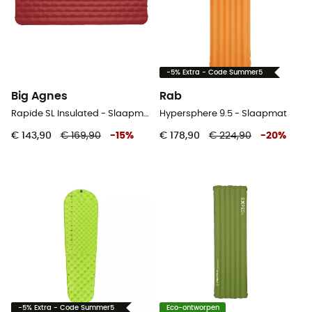
-5% Extra - Code Summer5
Big Agnes
Rab
Rapide SL Insulated - Slaapmat
Hypersphere 9.5 - Slaapmat
€ 143,90
€ 169,90
-
15
%
€ 178,90
€ 224,90
-
20
%
-5% Extra - Code Summer5
Eco-ontworpen