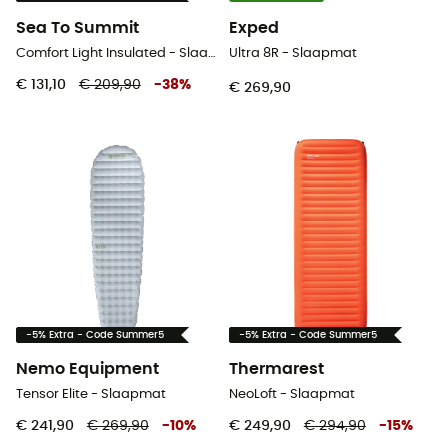
Sea To Summit
Exped
Comfort Light Insulated - Slaapmat
Ultra 8R - Slaapmat
€ 131,10
€ 209,90
-
38
%
€ 269,90
-5% Extra - Code Summer5
-5% Extra - Code Summer5
Nemo Equipment
Thermarest
Tensor Elite - Slaapmat
NeoLoft - Slaapmat
€ 241,90
€ 269,90
-
10
%
€ 249,90
€ 294,90
-
15
%