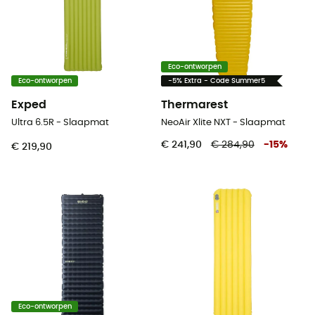
Eco-ontworpen
Eco-ontworpen
-5% Extra - Code Summer5
Exped
Thermarest
Ultra 6.5R - Slaapmat
NeoAir Xlite NXT - Slaapmat
€ 241,90
€ 284,90
-
15
%
€ 219,90
Eco-ontworpen