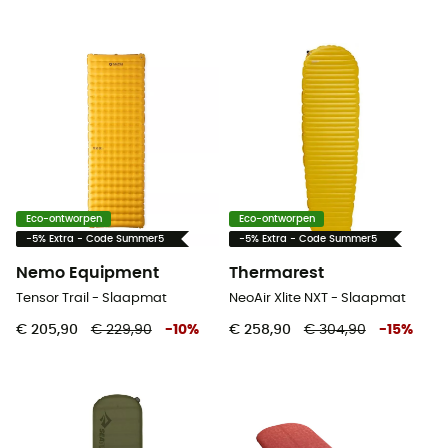
Eco-ontworpen
Eco-ontworpen
-5% Extra - Code Summer5
-5% Extra - Code Summer5
Nemo Equipment
Thermarest
Tensor Trail - Slaapmat
NeoAir Xlite NXT - Slaapmat
€ 205,90
€ 229,90
-
10
%
€ 258,90
€ 304,90
-
15
%