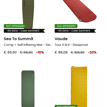
Eco-ontworpen
Eco-ontworpen
-5% Extra - Code Summer5
-5% Extra - Code Summer5
Sea To Summit
Vaude
Camp + Self Inflating Mat - Slaapmat
Tour 5 M II - Slaapmat
€ 89,90
€ 99,90
-
10
%
€ 88,08
€ 109,90
-
20
%
Eco-ontworpen