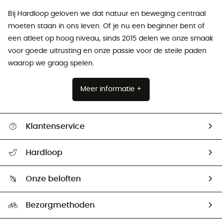
Bij Hardloop geloven we dat natuur en beweging centraal
moeten staan ​​in ons leven. Of je nu een beginner bent of
een atleet op hoog niveau, sinds 2015 delen we onze smaak
voor goede uitrusting en onze passie voor de steile paden
waarop we graag spelen.
Meer informatie +
Klantenservice
Helpcentrum & contact
Hardloop
Mijn zending volgen
Wie zijn we ?
Retourzendingen & Terugbetalingen
Onze beloften
HardGuides
Maattabelen
Ecologische voetafdruk
Ambassadeurs
Bezorgmethoden
Tweedehands