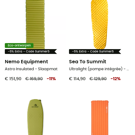
Eco-ontworpen
-5% Extra - Code Summer5
-5% Extra - Code Summer5
Nemo Equipment
Sea To Summit
Astro Insulated - Slaapmat
Ultralight (pompe intégrée) - Slaapmat
€ 151,90
€ 169,90
-
11
%
€ 114,90
€ 129,90
-
12
%