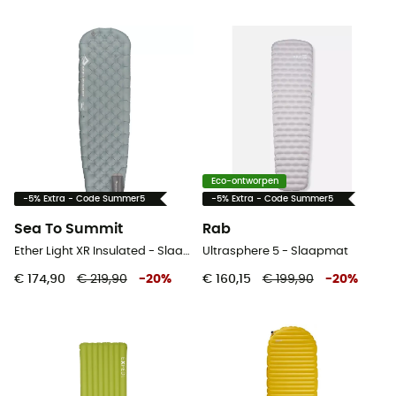
Eco-ontworpen
-5% Extra - Code Summer5
-5% Extra - Code Summer5
Sea To Summit
Rab
Ether Light XR Insulated - Slaapmat
Ultrasphere 5 - Slaapmat
€ 174,90
€ 219,90
-
20
%
€ 160,15
€ 199,90
-
20
%