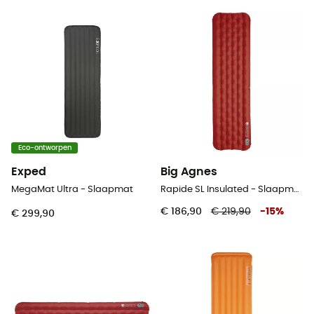
Eco-ontworpen
Exped
Big Agnes
MegaMat Ultra - Slaapmat
Rapide SL Insulated - Slaapmat
€ 186,90
€ 219,90
-
15
%
€ 299,90