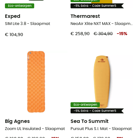
Eco-ontworpen
-5% Extra - Code Summer5
Exped
Thermarest
SIM Lite 3.8 - Slaapmat
NeoAir Xlite NXT MAX - Slaapmat
€ 258,90
€ 304,90
-
15
%
€ 104,90
Eco-ontworpen
-5% Extra - Code Summer5
Big Agnes
Sea To Summit
Zoom UL Insulated - Slaapmat
Pursuit Plus S.I. Mat - Slaapmat