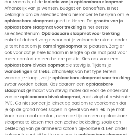
duurzaam is, of de
isolatie van je opblaasbare slaapmat
.
Afhankelijk van je wensen, budget en behoeften, is het
belangrijk om de selectiecriteria hieronder te bekijken om je
opblaasbare slaapmat
goed te kiezen. De
grootte van je
opblaasbare slaapmat voor trekking
is het eerste
selectiecriterium.
Opblaasbare slaapmat voor trekking
enkel of dubbel, zorg ervoor dat je voldoende ruimte onder
je tent hebt om je
campingslaapmat
te plaatsen. Zorg er
ook voor dat je hele lichaam in lengte op de mat past voor
meer comfort en een betere positie. Kies ook voor een
opblaasbare bivakslaapmat
die stevig is. Tijdens je
wandelingen
of
treks
, afhankelijk van het type terrein
waarop je slaapt, zal je
opblaasbare slaapmat voor trekking
zwaar worden belast. Kies daarom een
opblaasbare
slaapmat
gemaakt van stevig materiaal voor de onderkant
van de
opblaasbare bivakslaapmat
, zoals vinyl of resistente
PVC. Ga niet zonder je lekset op pad om te voorkomen dat
je op de grond moet slapen in geval van een lek in je mat.
Voor maximaal comfort, neem de tijd om een opblaasbare
slaapmat te kiezen met een zachte bekleding, zoals een
bekleding van gelamineerd katoen bijvoorbeeld. Een ander
belangrijk punt bij het kiezen van je
opblaasbare slaapmat