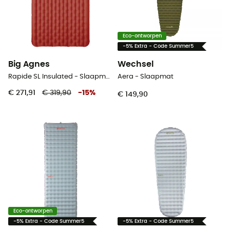
Eco-ontworpen
-5% Extra - Code Summer5
Big Agnes
Wechsel
Rapide SL Insulated - Slaapmat
Aera - Slaapmat
€ 271,91
€ 319,90
-
15
%
€ 149,90
Eco-ontworpen
-5% Extra - Code Summer5
-5% Extra - Code Summer5