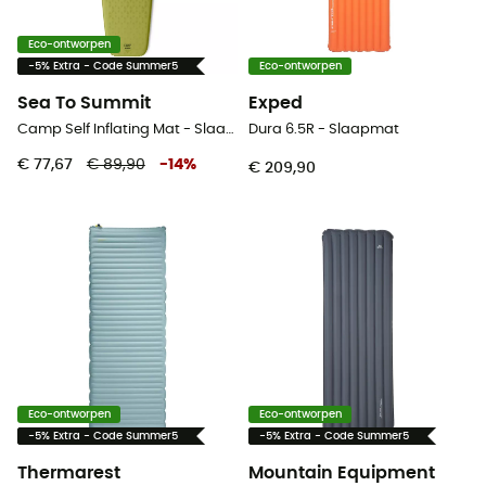
Eco-ontworpen
-5% Extra - Code Summer5
Eco-ontworpen
Sea To Summit
Exped
Camp Self Inflating Mat - Slaapmat
Dura 6.5R - Slaapmat
€ 77,67
€ 89,90
-
14
%
€ 209,90
Eco-ontworpen
Eco-ontworpen
-5% Extra - Code Summer5
-5% Extra - Code Summer5
Thermarest
Mountain Equipment