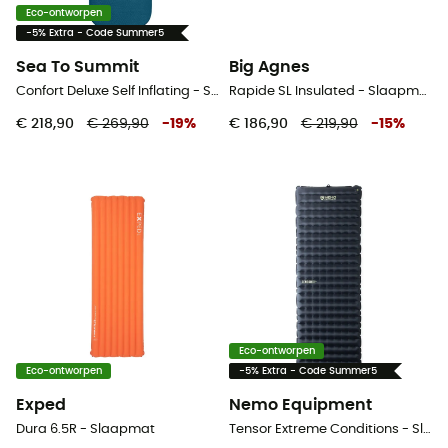
Eco-ontworpen
-5% Extra - Code Summer5
Sea To Summit
Big Agnes
Confort Deluxe Self Inflating - Slaapmat
Rapide SL Insulated - Slaapmat
€ 218,90
€ 269,90
-
19
%
€ 186,90
€ 219,90
-
15
%
Eco-ontworpen
Eco-ontworpen
-5% Extra - Code Summer5
Exped
Nemo Equipment
Dura 6.5R - Slaapmat
Tensor Extreme Conditions - Slaapmat