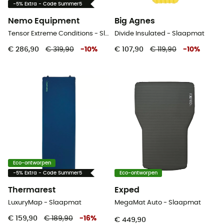
-5% Extra - Code Summer5
Nemo Equipment
Big Agnes
Tensor Extreme Conditions - Slaapmat
Divide Insulated - Slaapmat
€ 286,90
€ 319,90
-
10
%
€ 107,90
€ 119,90
-
10
%
Eco-ontworpen
-5% Extra - Code Summer5
Eco-ontworpen
Thermarest
Exped
LuxuryMap - Slaapmat
MegaMat Auto - Slaapmat
€ 159,90
€ 189,90
-
16
%
€ 449,90