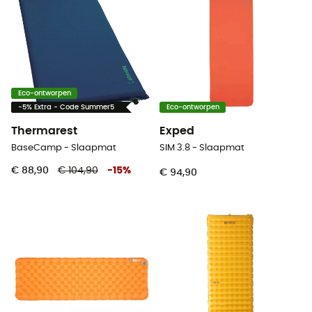
Eco-ontworpen
-5% Extra - Code Summer5
Eco-ontworpen
Thermarest
Exped
BaseCamp - Slaapmat
SIM 3.8 - Slaapmat
€ 88,90
€ 104,90
-
15
%
€ 94,90