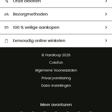
Onze beloften
HardGuides
Maattabelen
Ecologische voetafdruk
Ambassadeurs
Bezorgmethoden
Tweedehands
Hardgreen
100 % veilige aankopen
Eenvoudig online winkelen
Gratis levering vanaf € 100
© Hardloop 2026
Gratis retourneren binnen 100 dagen
Colofon
Gratis klantenservice
Algemene Voorwaarden
Privacyverklaring
Data-instellingen
Meer avonturen