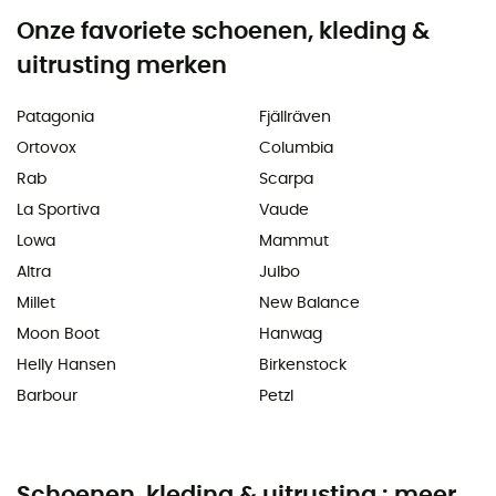
Onze favoriete schoenen, kleding &
uitrusting merken
Patagonia
Fjällräven
Ortovox
Columbia
Rab
Scarpa
La Sportiva
Vaude
Lowa
Mammut
Altra
Julbo
Millet
New Balance
Moon Boot
Hanwag
Helly Hansen
Birkenstock
Barbour
Petzl
Schoenen, kleding & uitrusting : meer