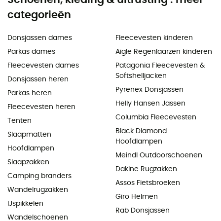
categorieën
Donsjassen dames
Fleecevesten kinderen
Parkas dames
Aigle Regenlaarzen kinderen
Fleecevesten dames
Patagonia Fleecevesten &
Softshelljacken
Donsjassen heren
Pyrenex Donsjassen
Parkas heren
Helly Hansen Jassen
Fleecevesten heren
Columbia Fleecevesten
Tenten
Black Diamond
Slaapmatten
Hoofdlampen
Hoofdlampen
Meindl Outdoorschoenen
Slaapzakken
Dakine Rugzakken
Camping branders
Assos Fietsbroeken
Wandelrugzakken
Giro Helmen
IJspikkelen
Rab Donsjassen
Wandelschoenen