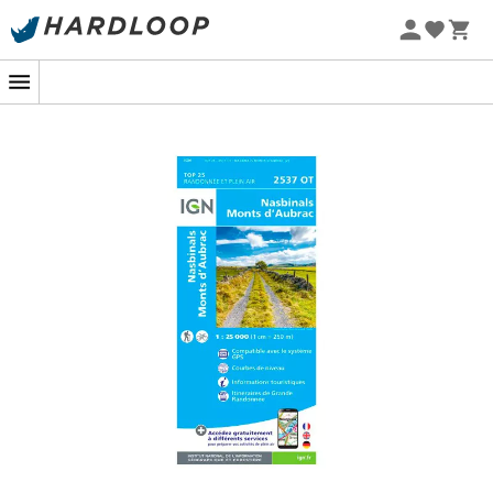
Zomeraanbiedingen 🔥 -5% EXTRA vanaf 2 producten* met
code Summer5