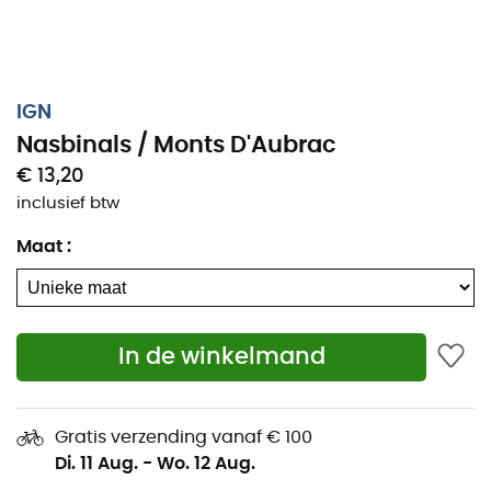
IGN
Nasbinals / Monts D'Aubrac
€ 13,20
inclusief btw
Maat
:
In de winkelmand
Of het nu voor een paar kilometer of een lange
verkenning is, de nan IGN Nasbinals / Monts D'Aubrac zal
een waardevolle bondgenoot zijn om uw avontuur voor
Gratis verzending vanaf € 100
te bereiden en te beleven. Deze zeer nauwkeurige IGN-
Di. 11 Aug.
-
Wo. 12 Aug.
kaart (schaal 1:25.000) bevat alle nodige details om u te