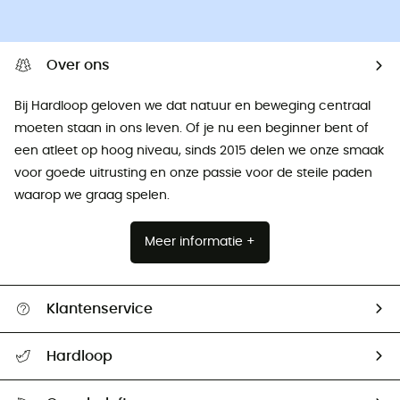
Over ons
Bij Hardloop geloven we dat natuur en beweging centraal
moeten staan ​​in ons leven. Of je nu een beginner bent of
een atleet op hoog niveau, sinds 2015 delen we onze smaak
voor goede uitrusting en onze passie voor de steile paden
waarop we graag spelen.
Meer informatie +
Klantenservice
Helpcentrum & contact
Hardloop
Mijn zending volgen
Wie zijn we ?
Retourzendingen & Terugbetalingen