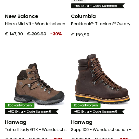
-5% Extra - Code Summer5
New Balance
Columbia
Hierro Mid V9 - Wandelschoenen - Heren
Peakfreak™ Titanium™ Outdry™ Mid - Wandelschoenen - Heren
€ 147,90
€ 209,90
-
30
%
€ 159,90
Eco-ontworpen
Eco-ontworpen
-5% Extra - Code Summer5
-5% Extra - Code Summer5
Hanwag
Hanwag
Tatra II Lady GTX - Wandelschoenen Dames
Sepp 100 - Wandelschoenen - Heren