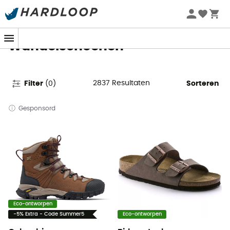
Zomeraanbiedingen 🔥 -5% EXTRA vanaf 2 producten* met
code Summer5
Wandelschoenen
2837
Resultaten
Filter
(
0
)
Sorteren
Gesponsord
Eco-ontworpen
-5% Extra - Code Summer5
Eco-ontworpen