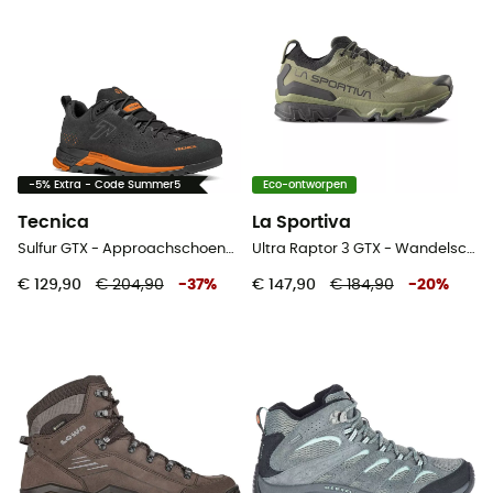
-5% Extra - Code Summer5
Eco-ontworpen
Tecnica
La Sportiva
Sulfur GTX - Approachschoenen - Heren
Ultra Raptor 3 GTX - Wandelschoenen - Heren
€ 129,90
€ 204,90
-
37
%
€ 147,90
€ 184,90
-
20
%