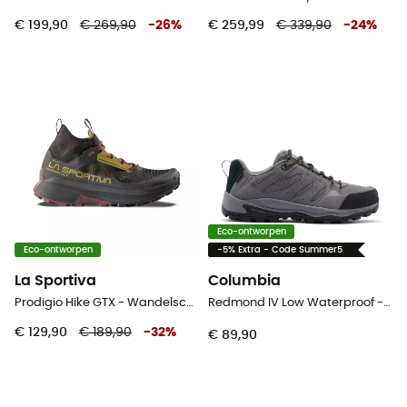
€ 199,90
€ 269,90
-
26
%
€ 259,99
€ 339,90
-
24
%
Eco-ontworpen
Eco-ontworpen
-5% Extra - Code Summer5
La Sportiva
Columbia
Prodigio Hike GTX - Wandelschoenen - Heren
Redmond IV Low Waterproof - Wandelschoenen - Heren
€ 129,90
€ 189,90
-
32
%
€ 89,90