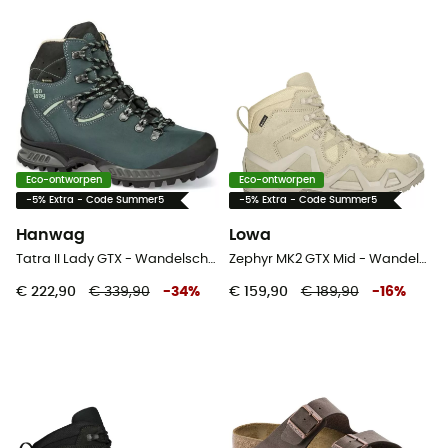
Eco-ontworpen
Eco-ontworpen
-5% Extra - Code Summer5
-5% Extra - Code Summer5
Hanwag
Lowa
Tatra II Lady GTX - Wandelschoenen Dames
Zephyr MK2 GTX Mid - Wandelschoenen
€ 222,90
€ 339,90
-
34
%
€ 159,90
€ 189,90
-
16
%