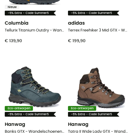
Nieuw
-5% Extra - Code Summer5
-5% Extra - Code Summer5
Columbia
adidas
Tellurix Titanium Outdry - Wandelschoenen - Dames
Terrex Freehiker 3 Mid GTX - Wandelschoenen - Heren
€ 139,90
€ 199,90
Eco-ontworpen
Eco-ontworpen
-5% Extra - Code Summer5
-5% Extra - Code Summer5
Hanwag
Hanwag
Banks GTX - Wandelschoenen Heren
Tatra II Wide Lady GTX - Wandelschoenen - Dames