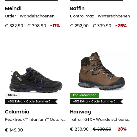
Meindl
Baffin
Ortler - Wandelschoenen
Control max - Winterschoenen
€ 332,90
€ 398,90
-
17
%
€ 253,90
€ 339,90
-
25
%
Nieuw
Eco-ontworpen
-5% Extra - Code Summer5
-5% Extra - Code Summer5
Columbia
Hanwag
Peakfreak™ Titanium™ Outdry™ - Wandelschoenen - Dames
Tatra II GTX - Wandelschoenen Heren
€ 239,90
€ 339,90
-
28
%
€ 149,90