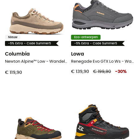
Nieuw
Eco-ontworpen
-5% Extra - Code Summer5
-5% Extra - Code Summer5
Columbia
Lowa
Newton Alpine™ Low - Wandelschoenen - Dames
Renegade Evo GTX Lo Ws - Wandelschoenen - Dames
€ 139,90
€ 199,90
-
30
%
€ 119,90