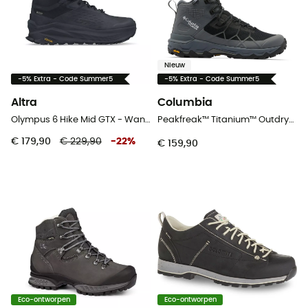
Nieuw
-5% Extra - Code Summer5
-5% Extra - Code Summer5
Altra
Columbia
Olympus 6 Hike Mid GTX - Wandelschoenen - Dames
Peakfreak™ Titanium™ Outdry™ Mid - Wandelschoenen - Dames
€ 179,90
€ 229,90
-
22
%
€ 159,90
Eco-ontworpen
Eco-ontworpen