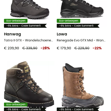
Eco-ontworpen
Eco-ontworpen
-5% Extra - Code Summer5
-5% Extra - Code Summer5
Hanwag
Lowa
Tatra II GTX - Wandelschoenen Heren
Renegade Evo GTX Mid - Wandelschoenen - Heren
€ 239,90
€ 339,90
-
28
%
€ 179,90
€ 229,90
-
22
%
Eco-ontworpen
-5% Extra - Code Summer5
-5% Extra - Code Summer5