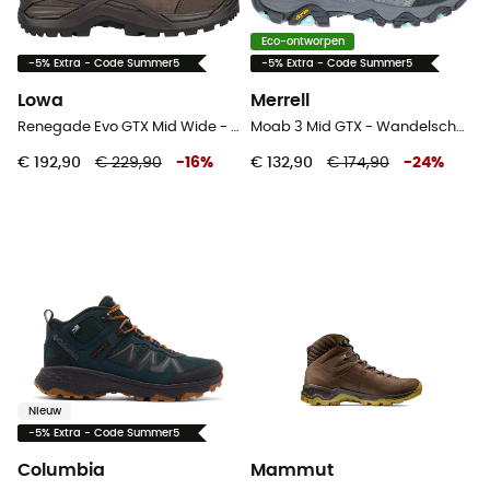
Eco-ontworpen
-5% Extra - Code Summer5
-5% Extra - Code Summer5
Lowa
Merrell
Renegade Evo GTX Mid Wide - Wandelschoenen - Heren
Moab 3 Mid GTX - Wandelschoenen - Dames
€ 192,90
€ 229,90
-
16
%
€ 132,90
€ 174,90
-
24
%
Nieuw
-5% Extra - Code Summer5
Columbia
Mammut