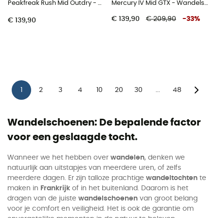
Peakfreak Rush Mid Outdry - Wandelschoenen - Heren
Mercury IV Mid GTX - Wandelschoenen - Heren
€ 139,90
€ 209,90
-
33
%
€ 139,90
1
2
3
4
10
20
30
48
...
Wandelschoenen: De bepalende factor
voor een geslaagde tocht.
Wanneer we het hebben over
wandelen
, denken we
natuurlijk aan uitstapjes van meerdere uren, of zelfs
meerdere dagen. Er zijn talloze prachtige
wandeltochten
te
maken in
Frankrijk
of in het buitenland. Daarom is het
dragen van de juiste
wandelschoenen
van groot belang
voor je comfort en veiligheid. Het is ook de garantie om