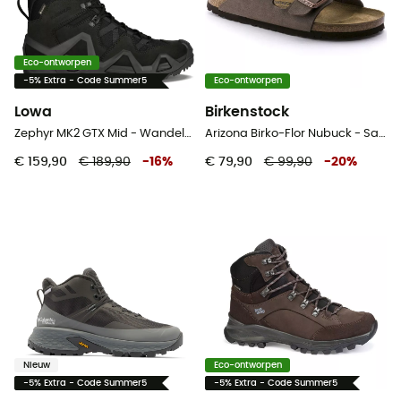
Eco-ontworpen
-5% Extra - Code Summer5
Eco-ontworpen
Lowa
Birkenstock
Zephyr MK2 GTX Mid - Wandelschoenen
Arizona Birko-Flor Nubuck - Sandalen
€ 159,90
€ 189,90
-
16
%
€ 79,90
€ 99,90
-
20
%
Nieuw
Eco-ontworpen
-5% Extra - Code Summer5
-5% Extra - Code Summer5