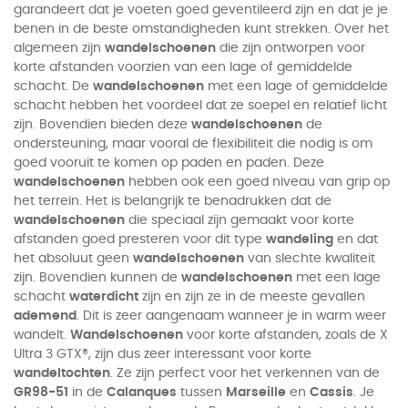
garandeert dat je voeten goed geventileerd zijn en dat je je
benen in de beste omstandigheden kunt strekken. Over het
algemeen zijn
wandelschoenen
die zijn ontworpen voor
korte afstanden voorzien van een lage of gemiddelde
schacht. De
wandelschoenen
met een lage of gemiddelde
schacht hebben het voordeel dat ze soepel en relatief licht
zijn. Bovendien bieden deze
wandelschoenen
de
ondersteuning, maar vooral de flexibiliteit die nodig is om
goed vooruit te komen op paden en paden. Deze
wandelschoenen
hebben ook een goed niveau van grip op
het terrein. Het is belangrijk te benadrukken dat de
wandelschoenen
die speciaal zijn gemaakt voor korte
afstanden goed presteren voor dit type
wandeling
en dat
het absoluut geen
wandelschoenen
van slechte kwaliteit
zijn. Bovendien kunnen de
wandelschoenen
met een lage
schacht
waterdicht
zijn en zijn ze in de meeste gevallen
ademend
. Dit is zeer aangenaam wanneer je in warm weer
wandelt.
Wandelschoenen
voor korte afstanden, zoals de X
Ultra 3 GTX®, zijn dus zeer interessant voor korte
wandeltochten
. Ze zijn perfect voor het verkennen van de
GR98-51
in de
Calanques
tussen
Marseille
en
Cassis
. Je