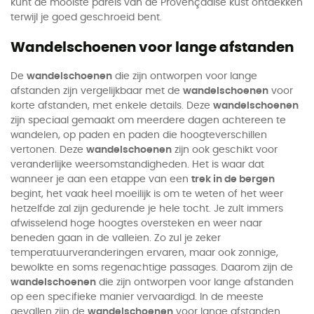
kunt de mooiste parels van de Provençaalse kust ontdekken
terwijl je goed geschroeid bent.
Wandelschoenen voor lange afstanden
De
wandelschoenen
die zijn ontworpen voor lange
afstanden zijn vergelijkbaar met de
wandelschoenen
voor
korte afstanden, met enkele details. Deze
wandelschoenen
zijn speciaal gemaakt om meerdere dagen achtereen te
wandelen, op paden en paden die hoogteverschillen
vertonen. Deze
wandelschoenen
zijn ook geschikt voor
veranderlijke weersomstandigheden. Het is waar dat
wanneer je aan een etappe van een
trek in de bergen
begint, het vaak heel moeilijk is om te weten of het weer
hetzelfde zal zijn gedurende je hele tocht. Je zult immers
afwisselend hoge hoogtes oversteken en weer naar
beneden gaan in de valleien. Zo zul je zeker
temperatuurveranderingen ervaren, maar ook zonnige,
bewolkte en soms regenachtige passages. Daarom zijn de
wandelschoenen
die zijn ontworpen voor lange afstanden
op een specifieke manier vervaardigd. In de meeste
gevallen zijn de
wandelschoenen
voor lange afstanden