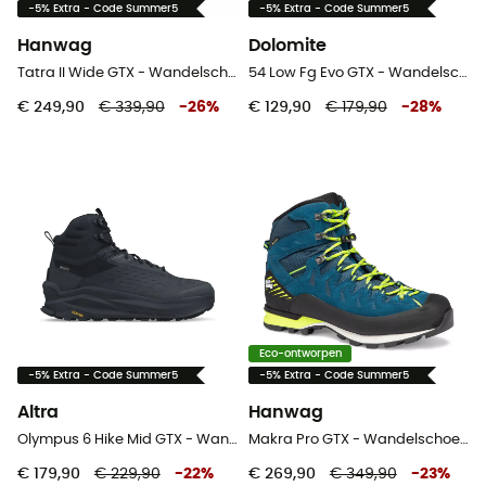
-5% Extra - Code Summer5
-5% Extra - Code Summer5
Hanwag
Dolomite
Tatra II Wide GTX - Wandelschoenen - Heren
54 Low Fg Evo GTX - Wandelschoenen
€ 249,90
€ 339,90
-
26
%
€ 129,90
€ 179,90
-
28
%
Eco-ontworpen
-5% Extra - Code Summer5
-5% Extra - Code Summer5
Altra
Hanwag
Olympus 6 Hike Mid GTX - Wandelschoenen - Heren
Makra Pro GTX - Wandelschoenen - Heren
€ 179,90
€ 229,90
-
22
%
€ 269,90
€ 349,90
-
23
%