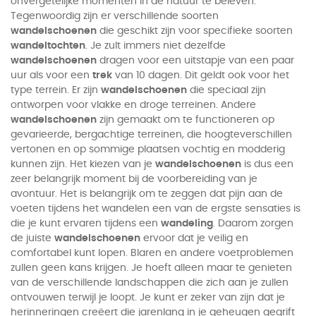
onvergetelijke momenten in de natuur te beleven.
Tegenwoordig zijn er verschillende soorten
wandelschoenen
die geschikt zijn voor specifieke soorten
wandeltochten
. Je zult immers niet dezelfde
wandelschoenen
dragen voor een uitstapje van een paar
uur als voor een
trek
van 10 dagen. Dit geldt ook voor het
type terrein. Er zijn
wandelschoenen
die speciaal zijn
ontworpen voor vlakke en droge terreinen. Andere
wandelschoenen
zijn gemaakt om te functioneren op
gevarieerde, bergachtige terreinen, die hoogteverschillen
vertonen en op sommige plaatsen vochtig en modderig
kunnen zijn. Het kiezen van je
wandelschoenen
is dus een
zeer belangrijk moment bij de voorbereiding van je
avontuur. Het is belangrijk om te zeggen dat pijn aan de
voeten tijdens het wandelen een van de ergste sensaties is
die je kunt ervaren tijdens een
wandeling
. Daarom zorgen
de juiste
wandelschoenen
ervoor dat je veilig en
comfortabel kunt lopen. Blaren en andere voetproblemen
zullen geen kans krijgen. Je hoeft alleen maar te genieten
van de verschillende landschappen die zich aan je zullen
ontvouwen terwijl je loopt. Je kunt er zeker van zijn dat je
herinneringen creëert die jarenlang in je geheugen gegrift