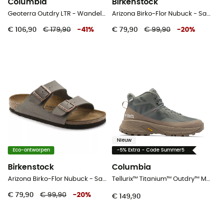
Columbia
Birkenstock
Geoterra Outdry LTR - Wandelschoenen - Dames
Arizona Birko-Flor Nubuck - Sandalen
€ 106,90
€ 179,90
-
41
%
€ 79,90
€ 99,90
-
20
%
Nieuw
Eco-ontworpen
-5% Extra - Code Summer5
Birkenstock
Columbia
Arizona Birko-Flor Nubuck - Sandalen
Tellurix™ Titanium™ Outdry™ Mid - Wandelschoenen - Dames
€ 79,90
€ 99,90
-
20
%
€ 149,90