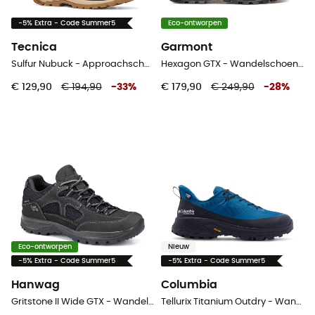
-5% Extra - Code Summer5
Eco-ontworpen
Tecnica
Garmont
Sulfur Nubuck - Approachschoenen - Heren
Hexagon GTX - Wandelschoenen - Heren
€ 129,90
€ 194,90
-
33
%
€ 179,90
€ 249,90
-
28
%
Eco-ontworpen
Nieuw
-5% Extra - Code Summer5
-5% Extra - Code Summer5
Hanwag
Columbia
Gritstone II Wide GTX - Wandelschoenen - Heren
Tellurix Titanium Outdry - Wandelschoenen - Heren