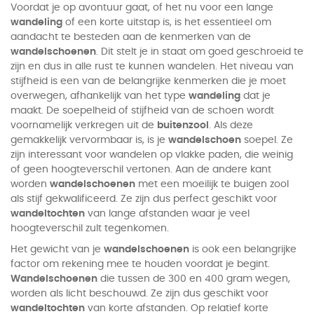
Voordat je op avontuur gaat, of het nu voor een lange
wandeling
of een korte uitstap is, is het essentieel om
aandacht te besteden aan de kenmerken van de
wandelschoenen
. Dit stelt je in staat om goed geschroeid te
zijn en dus in alle rust te kunnen wandelen. Het niveau van
stijfheid is een van de belangrijke kenmerken die je moet
overwegen, afhankelijk van het type
wandeling
dat je
maakt. De soepelheid of stijfheid van de schoen wordt
voornamelijk verkregen uit de
buitenzool
. Als deze
gemakkelijk vervormbaar is, is je
wandelschoen
soepel. Ze
zijn interessant voor wandelen op vlakke paden, die weinig
of geen hoogteverschil vertonen. Aan de andere kant
worden
wandelschoenen
met een moeilijk te buigen zool
als stijf gekwalificeerd. Ze zijn dus perfect geschikt voor
wandeltochten
van lange afstanden waar je veel
hoogteverschil zult tegenkomen.
Het gewicht van je
wandelschoenen
is ook een belangrijke
factor om rekening mee te houden voordat je begint.
Wandelschoenen
die tussen de 300 en 400 gram wegen,
worden als licht beschouwd. Ze zijn dus geschikt voor
wandeltochten
van korte afstanden. Op relatief korte