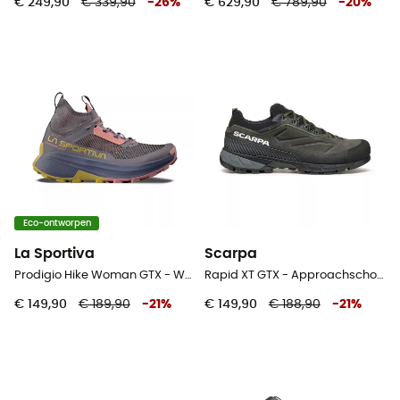
€ 249,90
€ 339,90
-
26
%
€ 629,90
€ 789,90
-
20
%
Eco-ontworpen
La Sportiva
Scarpa
Prodigio Hike Woman GTX - Wandelschoenen - Dames
Rapid XT GTX - Approachschoenen - Heren
€ 149,90
€ 189,90
-
21
%
€ 149,90
€ 188,90
-
21
%