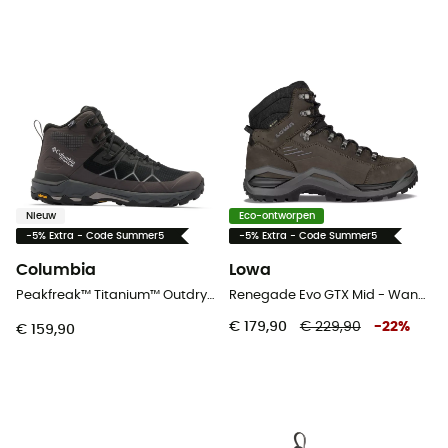
Nieuw
Eco-ontworpen
-5% Extra - Code Summer5
-5% Extra - Code Summer5
Columbia
Lowa
Peakfreak™ Titanium™ Outdry™ Mid - Wandelschoenen - Heren
Renegade Evo GTX Mid - Wandelschoenen - Heren
€ 179,90
€ 229,90
-
22
%
€ 159,90