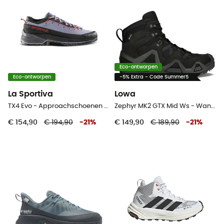
Eco-ontworpen
Eco-ontworpen
-5% Extra - Code Summer5
La Sportiva
Lowa
TX4 Evo - Approachschoenen - Dames
Zephyr MK2 GTX Mid Ws - Wandelschoenen - Dames
€ 154,90
€ 194,90
-
21
%
€ 149,90
€ 189,90
-
21
%