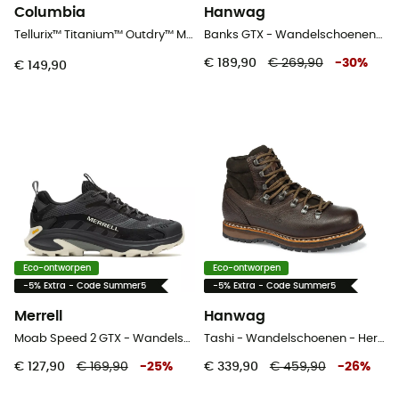
Columbia
Hanwag
Tellurix™ Titanium™ Outdry™ Mid - Wandelschoenen - Dames
Banks GTX - Wandelschoenen Heren
€ 189,90
€ 269,90
-
30
%
€ 149,90
Eco-ontworpen
Eco-ontworpen
-5% Extra - Code Summer5
-5% Extra - Code Summer5
Merrell
Hanwag
Moab Speed 2 GTX - Wandelschoenen - Heren
Tashi - Wandelschoenen - Heren
€ 127,90
€ 169,90
-
25
%
€ 339,90
€ 459,90
-
26
%