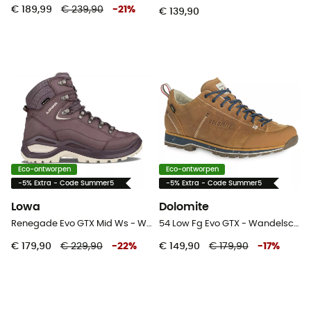
€ 189,99
€ 239,90
-
21
%
€ 139,90
Eco-ontworpen
Eco-ontworpen
-5% Extra - Code Summer5
-5% Extra - Code Summer5
Lowa
Dolomite
Renegade Evo GTX Mid Ws - Wandelschoenen - Dames
54 Low Fg Evo GTX - Wandelschoenen
€ 179,90
€ 229,90
-
22
%
€ 149,90
€ 179,90
-
17
%