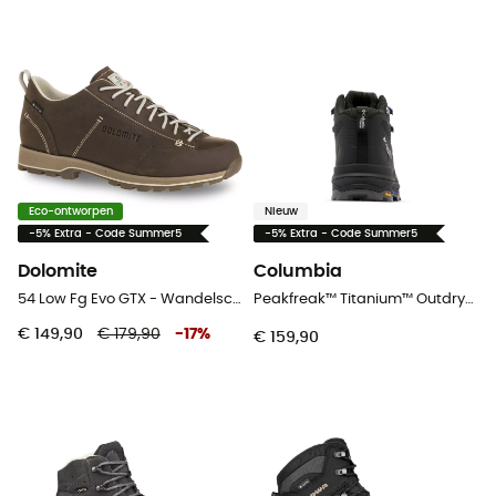
Eco-ontworpen
Nieuw
-5% Extra - Code Summer5
-5% Extra - Code Summer5
Dolomite
Columbia
54 Low Fg Evo GTX - Wandelschoenen
Peakfreak™ Titanium™ Outdry™ Mid - Wandelschoenen - Dames
€ 149,90
€ 179,90
-
17
%
€ 159,90