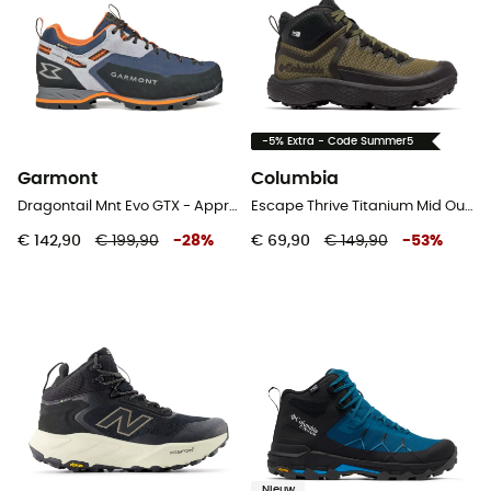
-5% Extra - Code Summer5
Garmont
Columbia
Dragontail Mnt Evo GTX - Approachschoenen - Heren
Escape Thrive Titanium Mid Outdry - Wandelschoenen - Heren
€ 142,90
€ 199,90
-
28
%
€ 69,90
€ 149,90
-
53
%
Nieuw