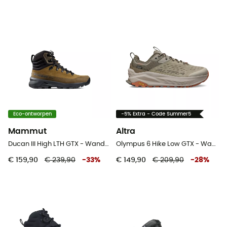
Eco-ontworpen
-5% Extra - Code Summer5
Mammut
Altra
Ducan III High LTH GTX - Wandelschoenen - Heren
Olympus 6 Hike Low GTX - Wandelschoenen - Heren
€ 159,90
€ 239,90
-
33
%
€ 149,90
€ 209,90
-
28
%