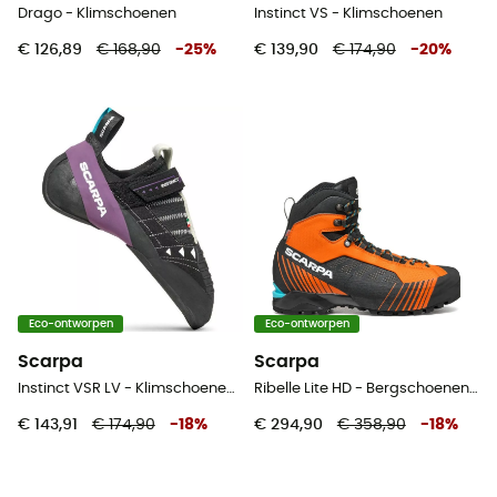
Drago - Klimschoenen
Instinct VS - Klimschoenen
€ 126,89
€ 168,90
-
25
%
€ 139,90
€ 174,90
-
20
%
Eco-ontworpen
Eco-ontworpen
Scarpa
Scarpa
Instinct VSR LV - Klimschoenen - Heren
Ribelle Lite HD - Bergschoenen - Heren
€ 143,91
€ 174,90
-
18
%
€ 294,90
€ 358,90
-
18
%