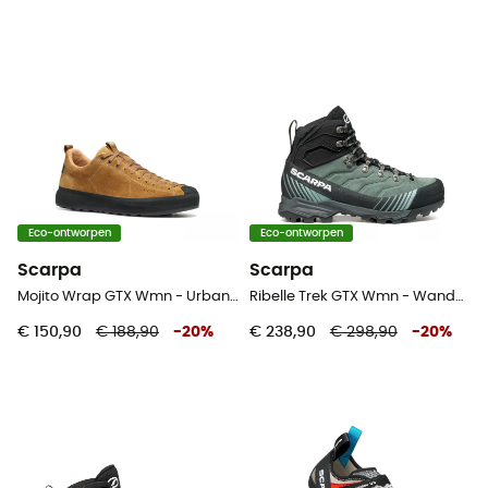
Eco-ontworpen
Eco-ontworpen
Scarpa
Scarpa
Mojito Wrap GTX Wmn - Urban schoenen - Dames
Ribelle Trek GTX Wmn - Wandelschoenen - Dames
€ 150,90
€ 188,90
-
20
%
€ 238,90
€ 298,90
-
20
%