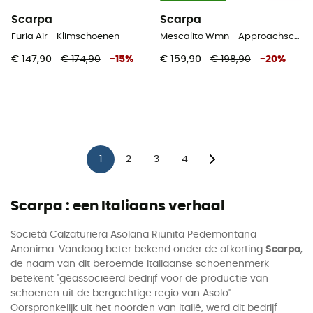
Scarpa
Scarpa
Furia Air - Klimschoenen
Mescalito Wmn - Approachschoenen - Dames
€ 147,90
€ 174,90
-
15
%
€ 159,90
€ 198,90
-
20
%
1
2
3
4
Scarpa : een Italiaans verhaal
Società Calzaturiera Asolana Riunita Pedemontana
Anonima. Vandaag beter bekend onder de afkorting
Scarpa
,
de naam van dit beroemde Italiaanse schoenenmerk
betekent "geassocieerd bedrijf voor de productie van
schoenen uit de bergachtige regio van Asolo".
Oorspronkelijk uit het noorden van Italië, werd dit bedrijf