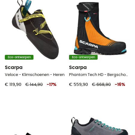
Eco-ontworpen
Eco-ontworpen
Scarpa
Scarpa
Veloce - Klimschoenen - Heren
Phantom Tech HD - Bergschoenen - Heren
€ 119,90
€ 144,90
-
17
%
€ 559,90
€ 668,90
-
16
%