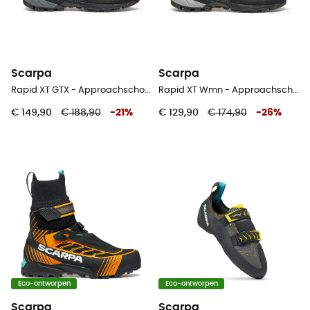
Scarpa
Scarpa
Rapid XT GTX - Approachschoenen - Heren
Rapid XT Wmn - Approachschoenen - Dames
€ 149,90
€ 188,90
-
21
%
€ 129,90
€ 174,90
-
26
%
Eco-ontworpen
Eco-ontworpen
Scarpa
Scarpa