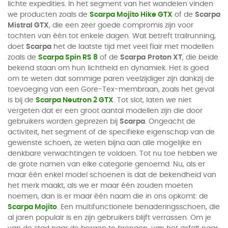
lichte expedities. In het segment van het wandelen vinden
we producten zoals de
Scarpa Mojito Hike GTX
of de
Scarpa
Mistral GTX
, die een zeer goede compromis zijn voor
tochten van één tot enkele dagen. Wat betreft trailrunning,
doet
Scarpa
het de laatste tijd met veel flair met modellen
zoals de
Scarpa Spin RS 8
of de
Scarpa
Proton XT
, die beide
bekend staan om hun lichtheid en dynamiek. Het is goed
om te weten dat sommige paren veelzijdiger zijn dankzij de
toevoeging van een Gore-Tex-membraan, zoals het geval
is bij de
Scarpa Neutron 2 GTX
. Tot slot, laten we niet
vergeten dat er een groot aantal modellen zijn die door
gebruikers worden geprezen bij
Scarpa
. Ongeacht de
activiteit, het segment of de specifieke eigenschap van de
gewenste schoen, ze weten bijna aan alle mogelijke en
denkbare verwachtingen te voldoen. Tot nu toe hebben we
de grote namen van elke categorie genoemd. Nu, als er
maar één enkel model schoenen is dat de bekendheid van
het merk maakt, als we er maar één zouden moeten
noemen, dan is er maar één naam die in ons opkomt: de
Scarpa Mojito
. Een multifunctionele benaderingsschoen, die
al jaren populair is en zijn gebruikers blijft verrassen. Om je