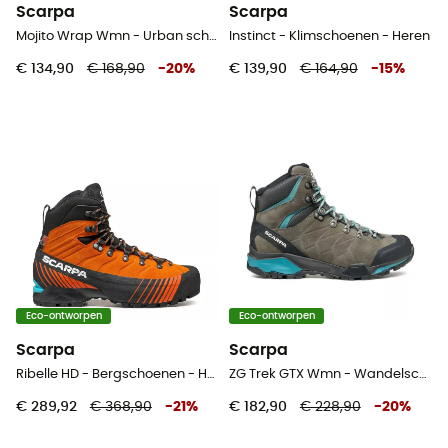
Scarpa
Scarpa
Mojito Wrap Wmn - Urban schoenen - Dames
Instinct - Klimschoenen - Heren
€ 134,90
€ 168,90
-
20
%
€ 139,90
€ 164,90
-
15
%
Eco-ontworpen
Eco-ontworpen
Scarpa
Scarpa
Ribelle HD - Bergschoenen - Heren
ZG Trek GTX Wmn - Wandelschoenen Dames
€ 289,92
€ 368,90
-
21
%
€ 182,90
€ 228,90
-
20
%