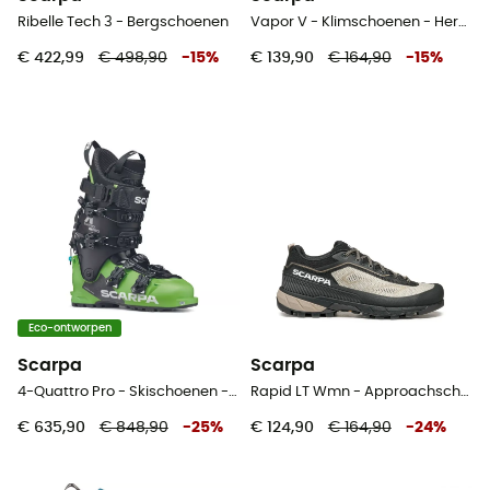
Ribelle Tech 3 - Bergschoenen
Vapor V - Klimschoenen - Heren
€ 422,99
€ 498,90
-
15
%
€ 139,90
€ 164,90
-
15
%
Eco-ontworpen
Scarpa
Scarpa
4-Quattro Pro - Skischoenen - Heren
Rapid LT Wmn - Approachschoenen - Dames
€ 635,90
€ 848,90
-
25
%
€ 124,90
€ 164,90
-
24
%