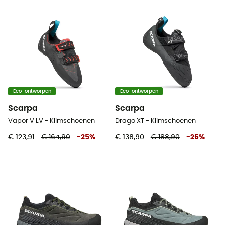
Eco-ontworpen
Eco-ontworpen
Scarpa
Scarpa
Vapor V LV - Klimschoenen
Drago XT - Klimschoenen
€ 123,91
€ 164,90
-
25
%
€ 138,90
€ 188,90
-
26
%