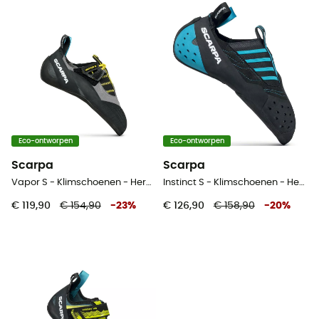
Eco-ontworpen
Eco-ontworpen
Scarpa
Scarpa
Vapor S - Klimschoenen - Heren
Instinct S - Klimschoenen - Heren
€ 119,90
€ 154,90
-
23
%
€ 126,90
€ 158,90
-
20
%