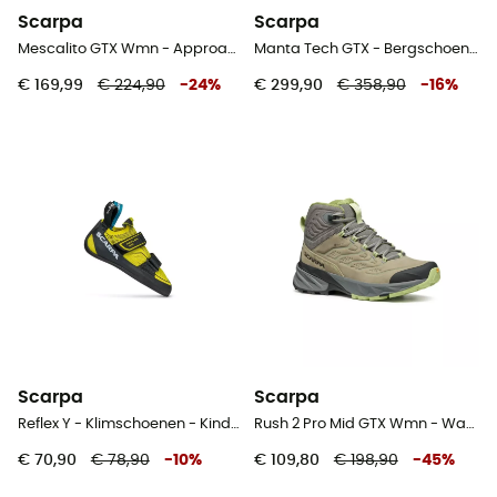
Scarpa
Scarpa
Mescalito GTX Wmn - Approachschoenen - Dames
Manta Tech GTX - Bergschoenen - Dames
€ 169,99
€ 224,90
-
24
%
€ 299,90
€ 358,90
-
16
%
Scarpa
Scarpa
Reflex Y - Klimschoenen - Kinderen
Rush 2 Pro Mid GTX Wmn - Wandelschoenen - Dames
€ 70,90
€ 78,90
-
10
%
€ 109,80
€ 198,90
-
45
%