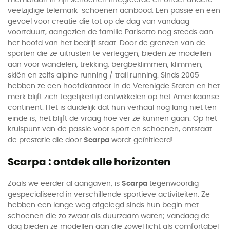
membraan in zijn schoenen integreerde en onder andere
veelzijdige telemark-schoenen aanbood. Een passie en een
gevoel voor creatie die tot op de dag van vandaag
voortduurt, aangezien de familie Parisotto nog steeds aan
het hoofd van het bedrijf staat. Door de grenzen van de
sporten die ze uitrusten te verleggen, bieden ze modellen
aan voor wandelen, trekking, bergbeklimmen, klimmen,
skiën en zelfs alpine running / trail running. Sinds 2005
hebben ze een hoofdkantoor in de Verenigde Staten en het
merk blijft zich tegelijkertijd ontwikkelen op het Amerikaanse
continent. Het is duidelijk dat hun verhaal nog lang niet ten
einde is; het blijft de vraag hoe ver ze kunnen gaan. Op het
kruispunt van de passie voor sport en schoenen, ontstaat
de prestatie die door
Scarpa
wordt geïnitieerd!
Scarpa : ontdek alle horizonten
Zoals we eerder al aangaven, is
Scarpa
tegenwoordig
gespecialiseerd in verschillende sportieve activiteiten. Ze
hebben een lange weg afgelegd sinds hun begin met
schoenen die zo zwaar als duurzaam waren; vandaag de
dag bieden ze modellen aan die zowel licht als comfortabel