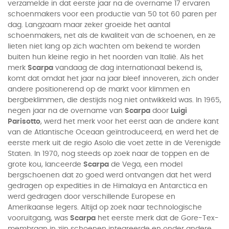
verzamelde in dat eerste jaar na de overname 17 ervaren
schoenmakers voor een productie van 50 tot 60 paren per
dag. Langzaam maar zeker groeide het aantal
schoenmakers, net als de kwaliteit van de schoenen, en ze
lieten niet lang op zich wachten om bekend te worden
buiten hun kleine regio in het noorden van Italië. Als het
merk
Scarpa
vandaag de dag internationaal bekend is,
komt dat omdat het jaar na jaar bleef innoveren, zich onder
andere positionerend op de markt voor klimmen en
bergbeklimmen, die destijds nog niet ontwikkeld was. In 1965,
negen jaar na de overname van
Scarpa
door
Luigi
Parisotto
, werd het merk voor het eerst aan de andere kant
van de Atlantische Oceaan geïntroduceerd, en werd het de
eerste merk uit de regio Asolo die voet zette in de Verenigde
Staten. In 1970, nog steeds op zoek naar de toppen en de
grote kou, lanceerde
Scarpa
de Vega, een model
bergschoenen dat zo goed werd ontvangen dat het werd
gedragen op expedities in de Himalaya en Antarctica en
werd gedragen door verschillende Europese en
Amerikaanse legers. Altijd op zoek naar technologische
vooruitgang, was
Scarpa
het eerste merk dat de Gore-Tex-