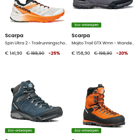
Eco-ontworpen
Scarpa
Scarpa
Spin Ultra 2 - Trailrunningschoenen - Heren
Mojito Trail GTX Wmn - Wandelschoenen - Dames
€ 141,90
€ 188,90
-
25
%
€ 158,90
€ 198,90
-
20
%
Eco-ontworpen
Eco-ontworpen