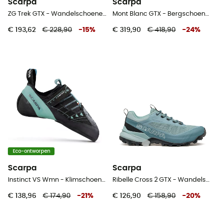
Scarpa
Scarpa
ZG Trek GTX - Wandelschoenen Heren
Mont Blanc GTX - Bergschoenen - Heren
€ 193,62
€ 228,90
-
15
%
€ 319,90
€ 418,90
-
24
%
Eco-ontworpen
Scarpa
Scarpa
Instinct VS Wmn - Klimschoenen - Dames
Ribelle Cross 2 GTX - Wandelschoenen - Heren
€ 138,96
€ 174,90
-
21
%
€ 126,90
€ 158,90
-
20
%