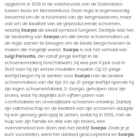
opgericht in 1938 in de voetheuvels van de Dolomieten
tussen Asolo en Montebelluna. Deze regio is tegenwoordig
beroemd om de schoonheid van zijn bergmassieven, maar
ook om de kwaliteit van de geproduceerde schoenen,
waarbij
Scarpa
als lokaal symbool fungeert. Destijds was het
de bedoeling van
Scarpa
om alle beste schoenmakers uit
de regio samen te brengen om de beste bergschoenen te
maken die mogelijk waren.
Scarpa
is ook het verhaal van
Luigi Parisotto
, die vanaf jonge leeftijd in de
schoenenmakerij terechtkwam; hij was pas 11 jaar oud in
1940 toen hij zijn eerste modellen maakte. Op 13-jarige
leeftijd begon hij te werken voor
Scarpa
met de andere
schoenmakers van die tijd. En op 21-jarige leeftijd opende hij
zijn eigen schoenenfabriek, S. Giorgio, geholpen door zijn
broers, waar hij dagelijks zo'n vijftien paren van
comfortabele en onverslijtbare schoenen ontwierp. Dankzij
zijn vakmanschap en de kwaliteit van zijn schoenen slaagde
hij erin genoeg geld opzij te zetten, zodat hij in 1956, met de
hulp van zijn familie en drie van zijn broers, een
overnamebod kon doen aan het bedrijf
Scarpa
. Zoals je je
kunt voorstellen, werd het aanbod geaccepteerd en
Scarpa