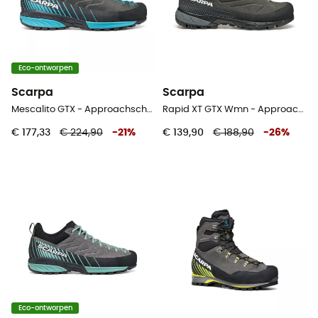
Eco-ontworpen
Scarpa
Scarpa
Mescalito GTX - Approachschoenen - Heren
Rapid XT GTX Wmn - Approachschoenen - Dames
€ 177,33
€ 224,90
-
21
%
€ 139,90
€ 188,90
-
26
%
Eco-ontworpen