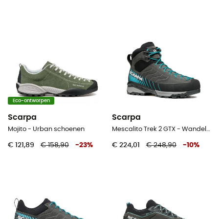
Eco-ontworpen
Scarpa
Scarpa
Mojito - Urban schoenen
Mescalito Trek 2 GTX - Wandelschoenen - Heren
€ 121,89
€ 158,90
-
23
%
€ 224,01
€ 248,90
-
10
%