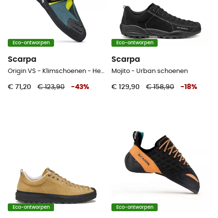
Eco-ontworpen
Eco-ontworpen
Scarpa
Scarpa
Origin VS - Klimschoenen - Heren
Mojito - Urban schoenen
€ 71,20
€ 123,90
-
43
%
€ 129,90
€ 158,90
-
18
%
Eco-ontworpen
Eco-ontworpen