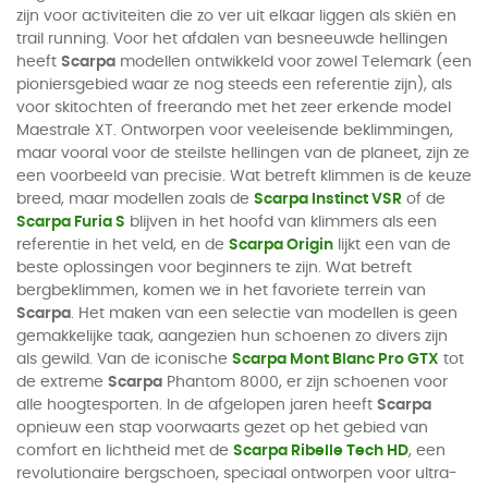
zijn voor activiteiten die zo ver uit elkaar liggen als skiën en
trail running. Voor het afdalen van besneeuwde hellingen
heeft
Scarpa
modellen ontwikkeld voor zowel Telemark (een
pioniersgebied waar ze nog steeds een referentie zijn), als
voor skitochten of freerando met het zeer erkende model
Maestrale XT. Ontworpen voor veeleisende beklimmingen,
maar vooral voor de steilste hellingen van de planeet, zijn ze
een voorbeeld van precisie. Wat betreft klimmen is de keuze
breed, maar modellen zoals de
Scarpa Instinct VSR
of de
Scarpa Furia S
blijven in het hoofd van klimmers als een
referentie in het veld, en de
Scarpa Origin
lijkt een van de
beste oplossingen voor beginners te zijn. Wat betreft
bergbeklimmen, komen we in het favoriete terrein van
Scarpa
. Het maken van een selectie van modellen is geen
gemakkelijke taak, aangezien hun schoenen zo divers zijn
als gewild. Van de iconische
Scarpa Mont Blanc Pro GTX
tot
de extreme
Scarpa
Phantom 8000, er zijn schoenen voor
alle hoogtesporten. In de afgelopen jaren heeft
Scarpa
opnieuw een stap voorwaarts gezet op het gebied van
comfort en lichtheid met de
Scarpa Ribelle Tech HD
, een
revolutionaire bergschoen, speciaal ontworpen voor ultra-