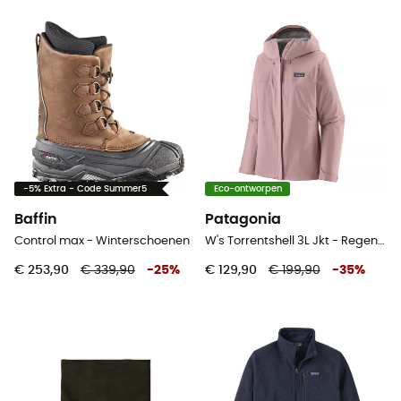
-5% Extra - Code Summer5
Eco-ontworpen
Baffin
Patagonia
Control max - Winterschoenen
W's Torrentshell 3L Jkt - Regenjack - Dames
€ 253,90
€ 339,90
-
25
%
€ 129,90
€ 199,90
-
35
%