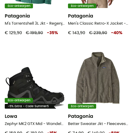
Eco-ontworpen
Eco-ontworpen
Patagonia
Patagonia
M's Torrentshell 3L Jkt - Regenjack - Heren
Men's Classic Retro-X Jacket - Fleecevest - Heren
€ 129,90
€ 199,90
-
35
%
€ 143,90
€ 239,90
-
40
%
Eco-ontworpen
-5% Extra - Code Summer5
Eco-ontworpen
Lowa
Patagonia
Zephyr MK2 GTX Mid - Wandelschoenen
Better Sweater Jkt - Fleecevest - Dames