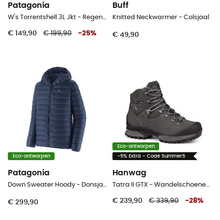
Patagonia
Buff
W's Torrentshell 3L Jkt - Regenjack - Dames
Knitted Neckwarmer - Colsjaal
€ 149,90
€ 199,90
-
25
%
€ 49,90
Eco-ontworpen
Eco-ontworpen
-5% Extra - Code Summer5
Patagonia
Hanwag
Down Sweater Hoody - Donsjack - Heren
Tatra II GTX - Wandelschoenen Heren
€ 239,90
€ 339,90
-
28
%
€ 299,90