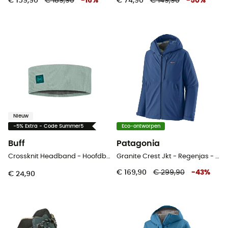
€ 159,90
€ 189,90
-
16
%
€ 74,90
€ 149,90
-
50
%
Nieuw
-5% Extra - Code Summer5
Eco-ontworpen
Buff
Patagonia
Crossknit Headband - Hoofdband
Granite Crest Jkt - Regenjas - Heren
€ 169,90
€ 299,90
-
43
%
€ 24,90