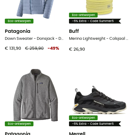
Eco-ontworpen
Eco-ontworpen
-5% Extra - Code Summer5
Patagonia
Buff
Down Sweater - Donsjack - Dames
Merino Lightweight - Colsjaal - Kinderen
€ 131,90
€ 259,90
-
49
%
€ 26,90
Eco-ontworpen
Eco-ontworpen
-5% Extra - Code Summer5
Patagonia
Merrell