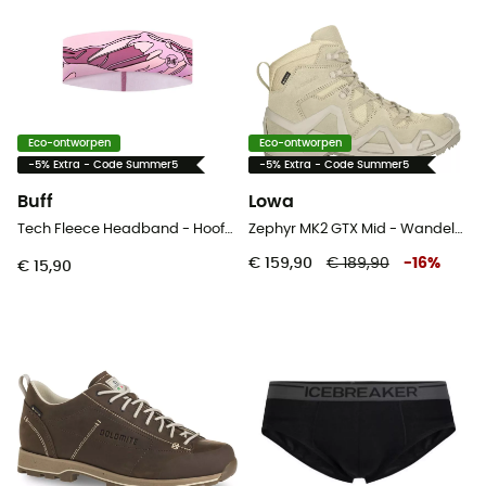
Eco-ontworpen
Eco-ontworpen
-5% Extra - Code Summer5
-5% Extra - Code Summer5
Buff
Lowa
Tech Fleece Headband - Hoofdband
Zephyr MK2 GTX Mid - Wandelschoenen
€ 159,90
€ 189,90
-
16
%
€ 15,90