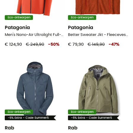
Eco-ontworpen
Eco-ontworpen
Patagonia
Patagonia
Men's Nano-Air Ultralight Full-Zip Hoody - Softshelljack - Heren
Better Sweater Jkt - Fleecevest - Heren
€ 124,90
€ 249,90
-
50
%
€ 79,90
€ 149,90
-
47
%
Eco-ontworpen
Eco-ontworpen
-5% Extra - Code Summer5
-5% Extra - Code Summer5
Rab
Rab