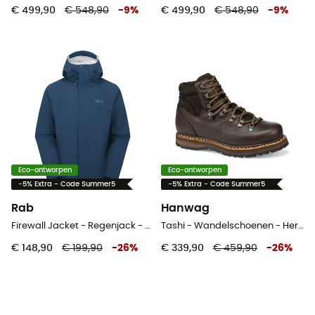
€ 499,90
€ 548,90
-
9
%
€ 499,90
€ 548,90
-
9
%
Eco-ontworpen
Eco-ontworpen
-5% Extra - Code Summer5
-5% Extra - Code Summer5
Rab
Hanwag
Firewall Jacket - Regenjack - Heren
Tashi - Wandelschoenen - Heren
€ 148,90
€ 199,90
-
26
%
€ 339,90
€ 459,90
-
26
%