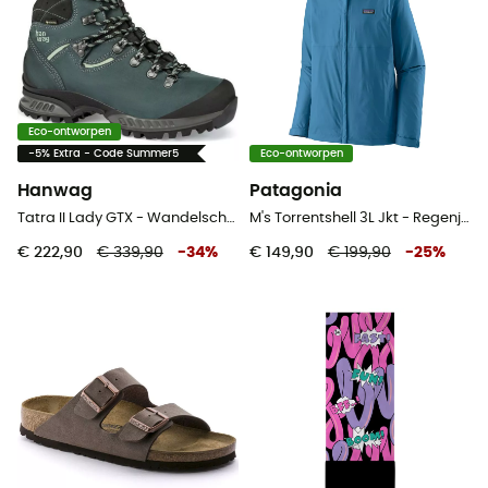
Eco-ontworpen
-5% Extra - Code Summer5
Eco-ontworpen
Hanwag
Patagonia
Tatra II Lady GTX - Wandelschoenen Dames
M's Torrentshell 3L Jkt - Regenjack - Heren
€ 222,90
€ 339,90
-
34
%
€ 149,90
€ 199,90
-
25
%