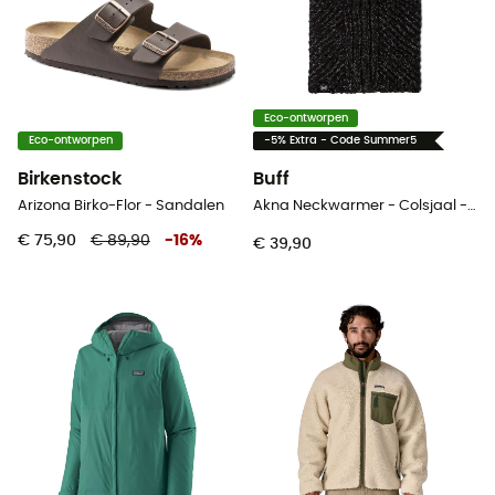
Eco-ontworpen
Eco-ontworpen
-5% Extra - Code Summer5
Birkenstock
Buff
Arizona Birko-Flor - Sandalen
Akna Neckwarmer - Colsjaal - Dames
€ 75,90
€ 89,90
-
16
%
€ 39,90