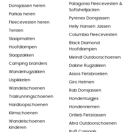
Patagonia Fleecevesten &
Donsjassen heren
Softshelljacken
Parkas heren
Pyrenex Donsjassen
Fleecevesten heren
Helly Hansen Jassen
Tenten
Columbia Fleecevesten
Slaapmatten
Black Diamond
Hoofdlampen
Hoofdlampen
Slaapzakken
Meindl Outdoorschoenen
Camping branders
Dakine Rugzakken
Wandelrugzakken
Assos Fietsbroeken
IJspikkelen
Giro Helmen
Wandelschoenen
Rab Donsjassen
Trailrunningschoenen
Hondentuigjes
Hardloopschoenen
Hondenriemen
Klimschoenen
Ortlieb Fietstassen
Wandelschoenen
Altra Outdoorschoenen
kinderen
Buff Colsjaals