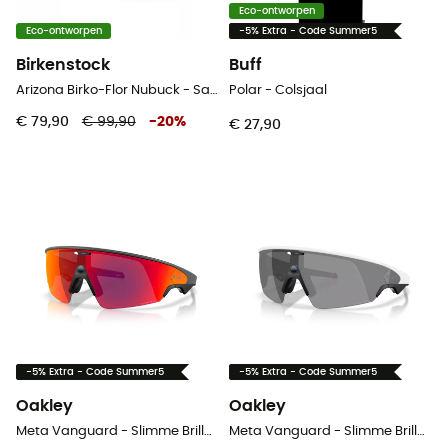
Eco-ontworpen
Eco-ontworpen
-5% Extra - Code Summer5
Birkenstock
Buff
Arizona Birko-Flor Nubuck - Sandalen
Polar - Colsjaal
€ 79,90
€ 99,90
-
20
%
€ 27,90
-5% Extra - Code Summer5
-5% Extra - Code Summer5
Oakley
Oakley
Meta Vanguard - Slimme Brillen
Meta Vanguard - Slimme Brillen