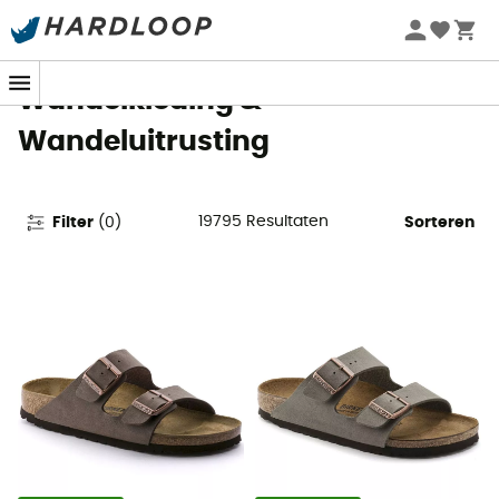
Zomeraanbiedingen 🔥 -5% EXTRA vanaf 2 producten* met
code Summer5
Wandelkleding &
Wandeluitrusting
19795
Resultaten
Filter
(
0
)
Sorteren