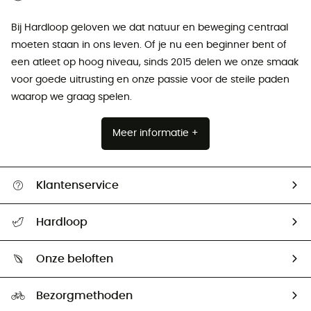
Bij Hardloop geloven we dat natuur en beweging centraal
moeten staan ​​in ons leven. Of je nu een beginner bent of
een atleet op hoog niveau, sinds 2015 delen we onze smaak
voor goede uitrusting en onze passie voor de steile paden
waarop we graag spelen.
Meer informatie +
Klantenservice
Helpcentrum & contact
Hardloop
Mijn zending volgen
Wie zijn we ?
Retourzendingen & Terugbetalingen
Onze beloften
HardGuides
Maattabelen
Ecologische voetafdruk
Ambassadeurs
Bezorgmethoden
Tweedehands