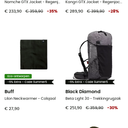
Namche GTX Jacket - Regenjas - Heren
Kangri GTX Jacket - Regenjack - Dames
€ 233,90
€ 359,90
-
35
%
€ 289,90
€ 399,90
-
28
%
Eco-ontworpen
-5% Extra - Code Summer5
-5% Extra - Code Summer5
Buff
Black Diamond
Lilon Neckwarmer - Colsjaal
Beta Light 30 - Trekkingrugzak
€ 251,90
€ 359,90
-
30
%
€ 27,90