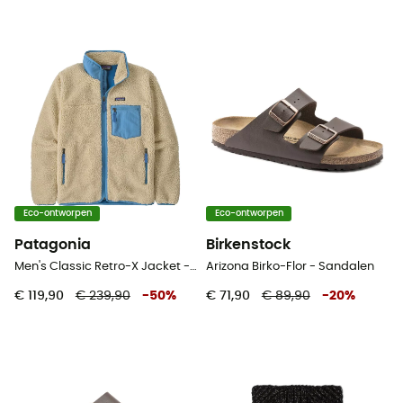
Eco-ontworpen
Eco-ontworpen
Patagonia
Birkenstock
Men's Classic Retro-X Jacket - Fleecevest - Heren
Arizona Birko-Flor - Sandalen
€ 119,90
€ 239,90
-
50
%
€ 71,90
€ 89,90
-
20
%