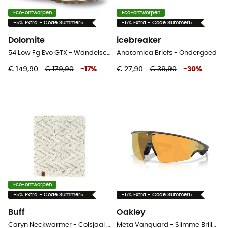
Eco-ontworpen
Eco-ontworpen
-5% Extra - Code Summer5
-5% Extra - Code Summer5
Dolomite
icebreaker
54 Low Fg Evo GTX - Wandelschoenen
Anatomica Briefs - Ondergoed
€ 149,90
€ 179,90
-
17
%
€ 27,90
€ 39,90
-
30
%
Eco-ontworpen
-5% Extra - Code Summer5
-5% Extra - Code Summer5
Buff
Oakley
Caryn Neckwarmer - Colsjaal - Dames
Meta Vanguard - Slimme Brillen