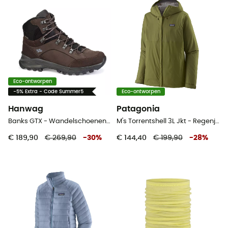
Eco-ontworpen
-5% Extra - Code Summer5
Eco-ontworpen
Hanwag
Patagonia
Banks GTX - Wandelschoenen Heren
M's Torrentshell 3L Jkt - Regenjack - Heren
€ 189,90
€ 269,90
-
30
%
€ 144,40
€ 199,90
-
28
%