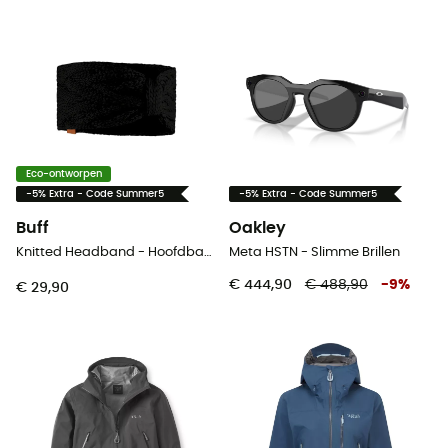
Eco-ontworpen
-5% Extra - Code Summer5
-5% Extra - Code Summer5
Buff
Oakley
Knitted Headband - Hoofdband
Meta HSTN - Slimme Brillen
€ 444,90
€ 488,90
-
9
%
€ 29,90