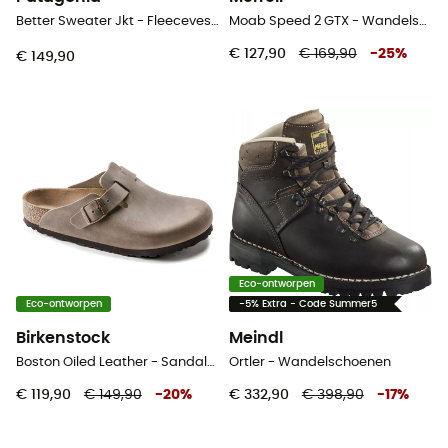
Better Sweater Jkt - Fleecevest - Heren
Moab Speed 2 GTX - Wandelschoenen - Heren
€ 127,90
€ 169,90
-
25
%
€ 149,90
Eco-ontworpen
Eco-ontworpen
-5% Extra - Code Summer5
Birkenstock
Meindl
Boston Oiled Leather - Sandalen
Ortler - Wandelschoenen
€ 119,90
€ 149,90
-
20
%
€ 332,90
€ 398,90
-
17
%