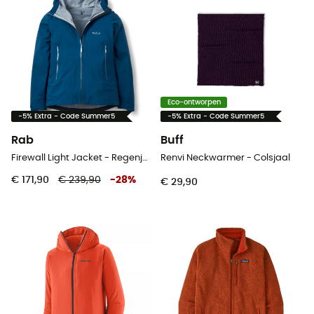
Eco-ontworpen
-5% Extra - Code Summer5
-5% Extra - Code Summer5
Rab
Buff
Firewall Light Jacket - Regenjas - Dames
Renvi Neckwarmer - Colsjaal
€ 171,90
€ 239,90
-
28
%
€ 29,90