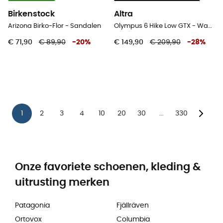
Birkenstock
Altra
Arizona Birko-Flor - Sandalen
Olympus 6 Hike Low GTX - Wandelschoenen - Heren
€ 71,90
€ 89,90
-
20
%
€ 149,90
€ 209,90
-
28
%
1
2
3
4
10
20
30
330
...
Onze favoriete schoenen, kleding &
uitrusting merken
Patagonia
Fjällräven
Ortovox
Columbia