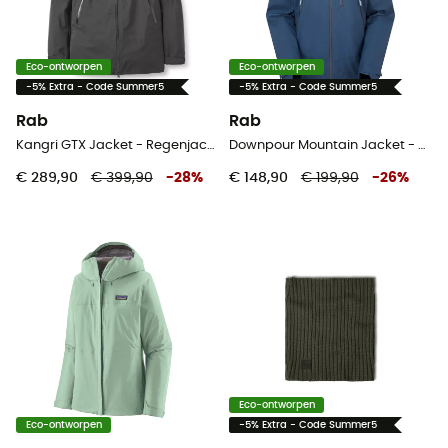
Eco-ontworpen
Eco-ontworpen
-5% Extra - Code Summer5
-5% Extra - Code Summer5
Rab
Rab
Kangri GTX Jacket - Regenjack - Heren
Downpour Mountain Jacket - Regenjack - Dames
€ 289,90
€ 399,90
-
28
%
€ 148,90
€ 199,90
-
26
%
Eco-ontworpen
Eco-ontworpen
-5% Extra - Code Summer5