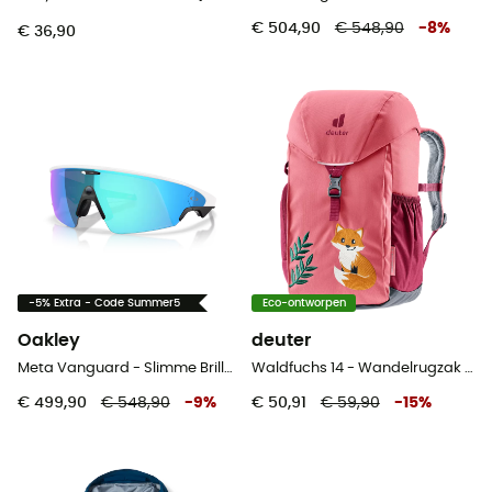
€ 504,90
€ 548,90
-
8
%
€ 36,90
-5% Extra - Code Summer5
Eco-ontworpen
Oakley
deuter
Meta Vanguard - Slimme Brillen
Waldfuchs 14 - Wandelrugzak - Kinderen
€ 499,90
€ 548,90
-
9
%
€ 50,91
€ 59,90
-
15
%