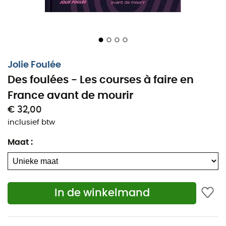
Jolie Foulée
Des foulées - Les courses à faire en
France avant de mourir
€ 32,00
inclusief btw
Ben je een hardloopliefhebber? Zoek je nieuwe ideeën
Maat
:
voor wedstrijden in Frankrijk? Dan is het
boek Des
Foulées des Jolie Foulée
iets voor jou! Dit boek van
meer dan 220 pagina's is een eerbetoon aan
authentieke dorpswedstrijden, zware trails,
In de winkelmand
wegwedstrijden en nog veel meer. Na jaren hun
avonturen op de website en sociale media te hebben
verteld, hebben de Jolie Foulée besloten hun ervaringen