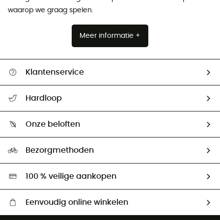
waarop we graag spelen.
Meer informatie +
Klantenservice
Helpcentrum & contact
Hardloop
Mijn zending volgen
Wie zijn we ?
Retourzendingen & Terugbetalingen
Onze beloften
HardGuides
Maattabelen
Ecologische voetafdruk
Ambassadeurs
Bezorgmethoden
Tweedehands
Hardgreen
100 % veilige aankopen
Eenvoudig online winkelen