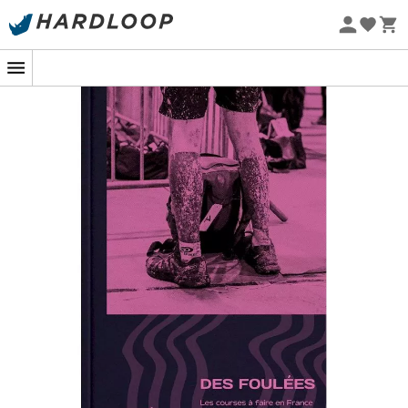
Zomeraanbiedingen 🔥 -5% EXTRA vanaf 2 producten* met
code Summer5
Eco-ontworpen