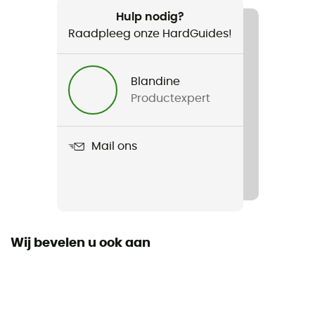
620 g
Hulp nodig?
Raadpleeg onze HardGuides!
Product
Des foulées - Les courses à faire en France avant de
mourir
Blandine
Productexpert
Label
Origine Européenne Garantie
Mail ons
Wij bevelen u ook aan