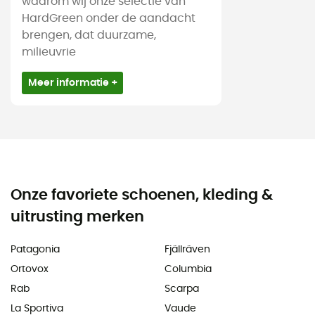
waarom wij onze selectie van
HardGreen onder de aandacht
brengen, dat duurzame,
milieuvrie
Meer informatie +
Onze favoriete schoenen, kleding &
uitrusting merken
Patagonia
Fjällräven
Ortovox
Columbia
Rab
Scarpa
La Sportiva
Vaude