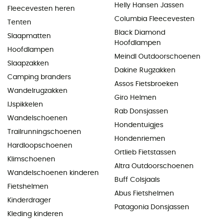
Helly Hansen Jassen
Fleecevesten heren
Columbia Fleecevesten
Tenten
Black Diamond
Slaapmatten
Hoofdlampen
Hoofdlampen
Meindl Outdoorschoenen
Slaapzakken
Dakine Rugzakken
Camping branders
Assos Fietsbroeken
Wandelrugzakken
Giro Helmen
IJspikkelen
Rab Donsjassen
Wandelschoenen
Hondentuigjes
Trailrunningschoenen
Hondenriemen
Hardloopschoenen
Ortlieb Fietstassen
Klimschoenen
Altra Outdoorschoenen
Wandelschoenen kinderen
Buff Colsjaals
Fietshelmen
Abus Fietshelmen
Kinderdrager
Patagonia Donsjassen
Kleding kinderen