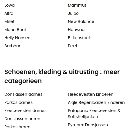
Lowa
Mammut
Altra
Julbo
Millet
New Balance
Moon Boot
Hanwag
Helly Hansen
Birkenstock
Barbour
Petzl
Schoenen, kleding & uitrusting : meer
categorieën
Donsjassen dames
Fleecevesten kinderen
Parkas dames
Aigle Regenlaarzen kinderen
Fleecevesten dames
Patagonia Fleecevesten &
Softshelljacken
Donsjassen heren
Pyrenex Donsjassen
Parkas heren