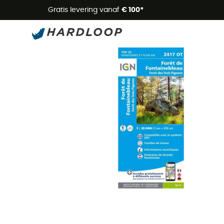
Zome
Gratis levering vanaf
€ 100*