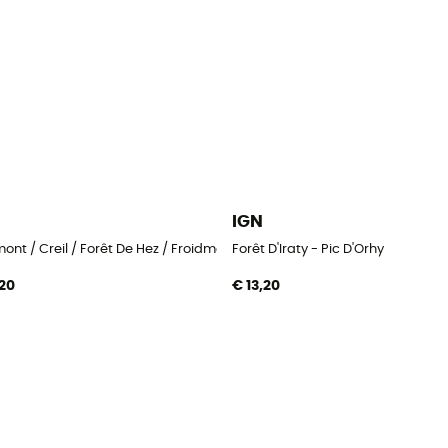
IGN
ont / Creil / Forêt De Hez / Froidmont
Forêt D'Iraty - Pic D'Orhy
,20
€ 13,20