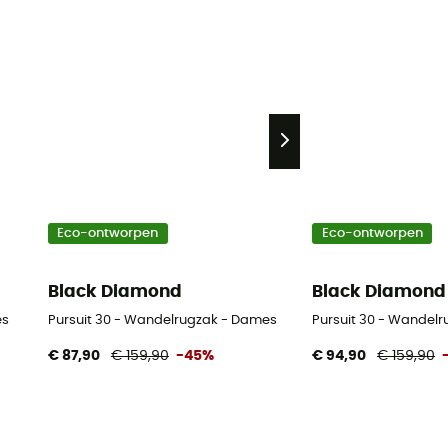
Eco-ontworpen
Eco-ontworpen
Black Diamond
Black Diamond
es
Pursuit 30 - Wandelrugzak - Dames
Pursuit 30 - Wandelr
€ 87,90
€ 159,90
-45%
€ 94,90
€ 159,90