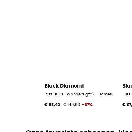
Black Diamond
Bla
Pursuit 30 - Wandelrugzak - Dames
Purs
€ 93,42
€ 149,90
-37%
€ 87