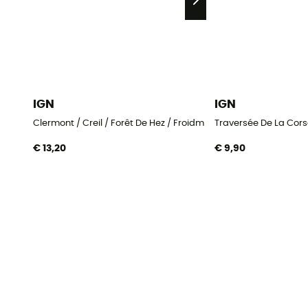
IGN
IGN
Clermont / Creil / Forêt De Hez / Froidmont
Traversée De La Cors
€ 13,20
€ 9,90