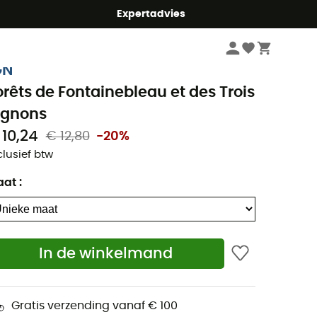
mmer5
Expertadvies
Boeken & Kaarten
Wandelkaarten
GN
orêts de Fontainebleau et des Trois
ignons
 10,24
€ 12,80
-20%
clusief btw
aat
:
In de winkelmand
Gratis verzending vanaf € 100