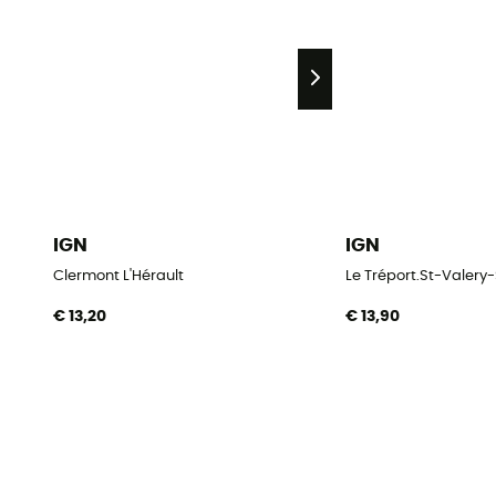
IGN
IGN
Clermont L'Hérault
Le Tréport.St-Vale
€ 13,20
€ 13,90