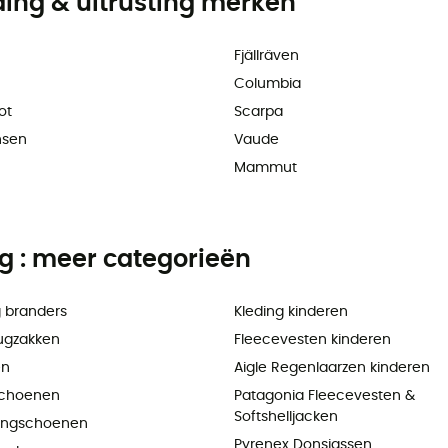
ding & uitrusting merken
Fjällräven
Columbia
ot
Scarpa
nsen
Vaude
Mammut
ng : meer categorieën
 branders
Kleding kinderen
ugzakken
Fleecevesten kinderen
en
Aigle Regenlaarzen kinderen
choenen
Patagonia Fleecevesten &
Softshelljacken
ningschoenen
Pyrenex Donsjassen