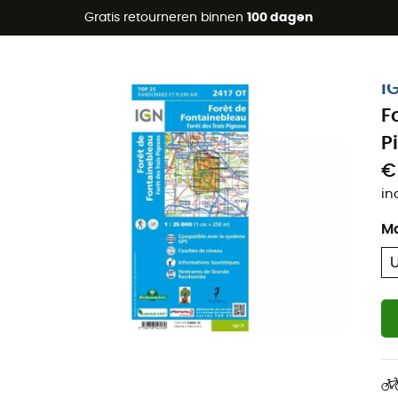
raanbiedingen 🔥 -5% EXTRA vanaf 2 producten* met code Su
Gratis retourneren binnen
100 dagen
I
F
P
€
in
M