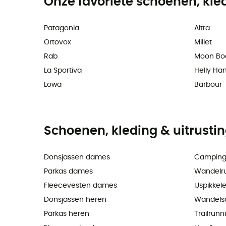
Onze favoriete schoenen, kle
Patagonia
Altra
Ortovox
Millet
Rab
Moon Bo
La Sportiva
Helly Ha
Lowa
Barbour
Schoenen, kleding & uitrusti
Donsjassen dames
Camping
Parkas dames
Wandelr
Fleecevesten dames
IJspikkel
Donsjassen heren
Wandels
Parkas heren
Trailrun