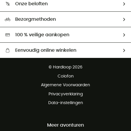
Retourzendingen & Terugbetalingen
Onze beloften
HardGuides
Maattabelen
Ecologische voetafdruk
Ambassadeurs
Bezorgmethoden
Tweedehands
Hardgreen
100 % veilige aankopen
Eenvoudig online winkelen
Gratis levering vanaf € 100
© Hardloop 2026
Gratis retourneren binnen 100 dagen
Colofon
Gratis klantenservice
Algemene Voorwaarden
Privacyverklaring
Data-instellingen
Meer avonturen