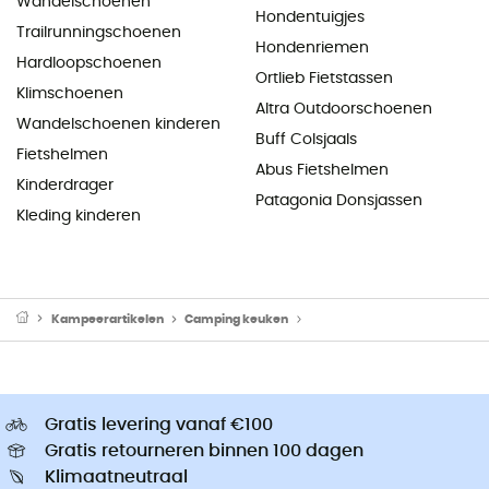
Wandelschoenen
Hondentuigjes
Trailrunningschoenen
Hondenriemen
Hardloopschoenen
Ortlieb Fietstassen
Klimschoenen
Altra Outdoorschoenen
Wandelschoenen kinderen
Buff Colsjaals
Fietshelmen
Abus Fietshelmen
Kinderdrager
Patagonia Donsjassen
Kleding kinderen
Kampeerartikelen
Camping keuken
Camping Branders & Kooktoe
Gratis levering vanaf €100
Gratis retourneren binnen 100 dagen
Klimaatneutraal