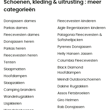
Schoenen, kleding & uitrusting : meer
categorieën
Donsjassen dames
Fleecevesten kinderen
Parkas dames
Aigle Regenlaarzen kinderen
Fleecevesten dames
Patagonia Fleecevesten &
Softshelljacken
Donsjassen heren
Pyrenex Donsjassen
Parkas heren
Helly Hansen Jassen
Fleecevesten heren
Columbia Fleecevesten
Tenten
Black Diamond
Slaapmatten
Hoofdlampen
Hoofdlampen
Meindl Outdoorschoenen
Slaapzakken
Dakine Rugzakken
Camping branders
Assos Fietsbroeken
Wandelrugzakken
Giro Helmen
IJspikkelen
Rab Donsjassen