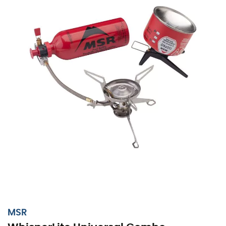
effectief bij koud weer of wanneer de cartridge bijna
leeg is.
Essence C (nafta), kerosine, loodvrije benzine
, u zult
nooit zonder brandstof zitten. Welke brandstof u ook
gebruikt, de brander is
altijd even efficiënt dankzij de
AirControl-technologie
die het brandstof- en
luchtmengsel verbetert, ongeacht de brandstof.
Bovendien is de
overgang snel en eenvoudig
dankzij de
verschillende sproeiers.
Naast deze prestaties biedt de brander ook een echte
gebruiksvriendelijkheid
. Het WhisperLite chassis en de
lichte roestvrijstalen poten geven de brander een
verhoogde stabiliteit zonder afbreuk te doen aan het
lichte gewicht.
Gemaakt van aluminium en roestvrij staal, is de brander
uiterst licht en past gemakkelijk in uw rugzak
voor
MSR
wandeltochten of alpinisme.