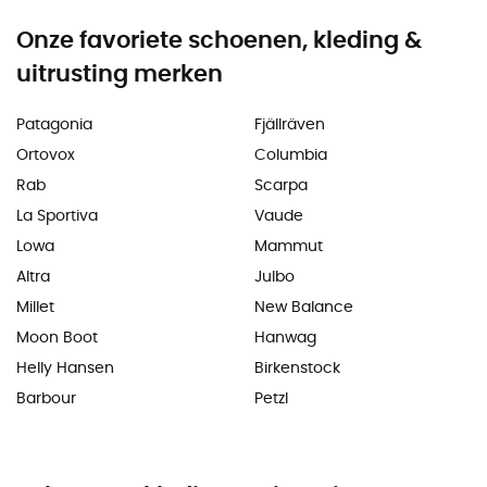
Onze favoriete schoenen, kleding &
uitrusting merken
Patagonia
Fjällräven
Ortovox
Columbia
Rab
Scarpa
La Sportiva
Vaude
Lowa
Mammut
Altra
Julbo
Millet
New Balance
Moon Boot
Hanwag
Helly Hansen
Birkenstock
Barbour
Petzl