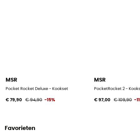
MSR
MSR
Pocket Rocket Deluxe - Kookset
PocketRocket 2 - Kook
€ 79,90
€ 94,90
-15%
€ 97,00
€ 109,90
-1
Favorieten