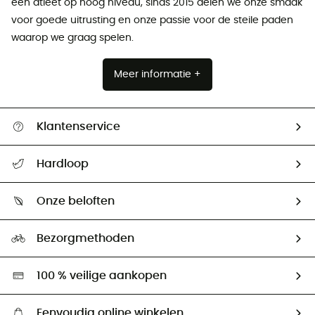
een atleet op hoog niveau, sinds 2015 delen we onze smaak
voor goede uitrusting en onze passie voor de steile paden
waarop we graag spelen.
Meer informatie +
Klantenservice
Helpcentrum & contact
Hardloop
Mijn zending volgen
Wie zijn we ?
Retourzendingen & Terugbetalingen
Onze beloften
HardGuides
Maattabelen
Ecologische voetafdruk
Ambassadeurs
Bezorgmethoden
Tweedehands
Hardgreen
100 % veilige aankopen
Eenvoudig online winkelen