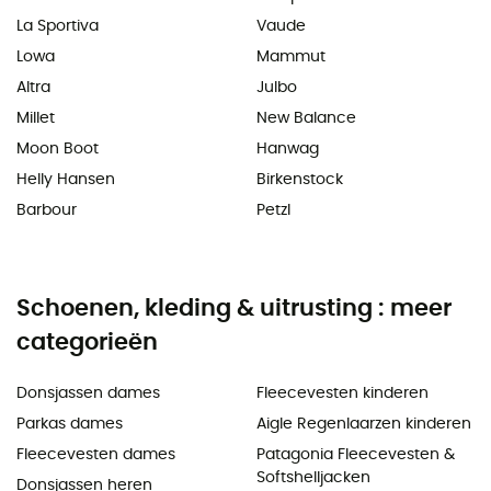
La Sportiva
Vaude
Lowa
Mammut
Altra
Julbo
Millet
New Balance
Moon Boot
Hanwag
Helly Hansen
Birkenstock
Barbour
Petzl
Schoenen, kleding & uitrusting : meer
categorieën
Donsjassen dames
Fleecevesten kinderen
Parkas dames
Aigle Regenlaarzen kinderen
Fleecevesten dames
Patagonia Fleecevesten &
Softshelljacken
Donsjassen heren