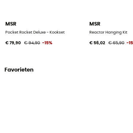
MSR
MSR
Pocket Rocket Deluxe - Kookset
Reactor Hanging Kit
€ 79,90
€ 94,90
-15%
€ 56,02
€ 65,90
-1
Favorieten