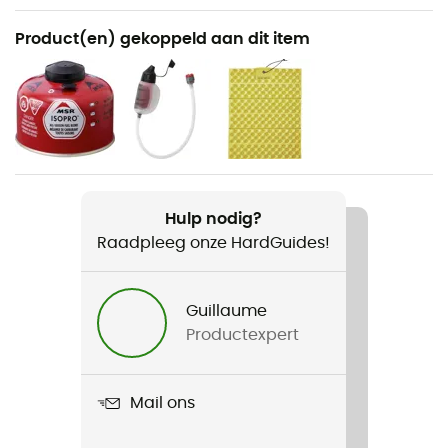
Aanbevolen voor
Product(en) gekoppeld aan dit item
Wandelen / Tourskiën / Trekking / Bergbeklimmen /
Dagelijks Leven
Gewicht
430 g
Product
Hulp nodig?
Windburner 1,0 L
Raadpleeg onze HardGuides!
Volume
1 L
Guillaume
Productexpert
Type brandstof
Gaz
Mail ons
Aantal huishoudens
1