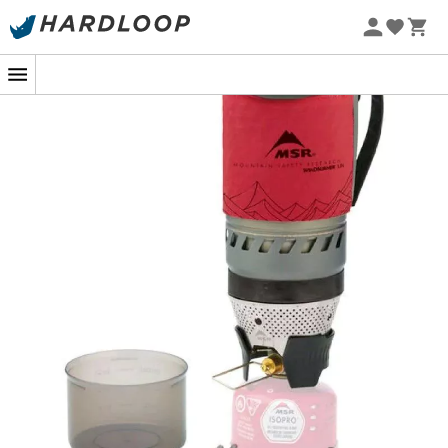
Voor uw minimalistische uitstapjes in uw eentje of met
Zomeraanbiedingen 🔥 -5% EXTRA vanaf 2 producten* met
z'n tweeën, zelfs onder de meest extreme
code Summer5
omstandigheden, is het
WindBurner kookset van MSR
-5% Extra - Code Summer5
ideaal.
De brander met stralingskop en het gesloten ontwerp
dat de
Reactor®-technologie
vormt, maken het
mogelijk de kookset te gebruiken, zelfs onder extreme
omstandigheden en vooral bestand tegen wind.
Slechts 2 minuten en 30 seconden zijn nodig om 0,5L
water aan de kook te brengen met slechts 7 g brandstof.
De ongevoeligheid voor wind wordt versterkt door een
interne drukregelaar.
Het is
de snelste en meest brandstofzuinige
. U kunt dus
minder brandstofpatronen meenemen en uw rugzak
lichter maken.
De pan en de meegeleverde warmtewisselaar