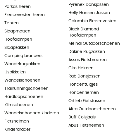
Pyrenex Donsjassen
Parkas heren
Helly Hansen Jassen
Fleecevesten heren
Columbia Fleecevesten
Tenten
Black Diamond
Slaapmatten
Hoofdlampen
Hoofdlampen
Meindl Outdoorschoenen
Slaapzakken
Dakine Rugzakken
Camping branders
Assos Fietsbroeken
Wandelrugzakken
Giro Helmen
IJspikkelen
Rab Donsjassen
Wandelschoenen
Hondentuigjes
Trailrunningschoenen
Hondenriemen
Hardloopschoenen
Ortlieb Fietstassen
Klimschoenen
Altra Outdoorschoenen
Wandelschoenen kinderen
Buff Colsjaals
Fietshelmen
Abus Fietshelmen
Kinderdrager