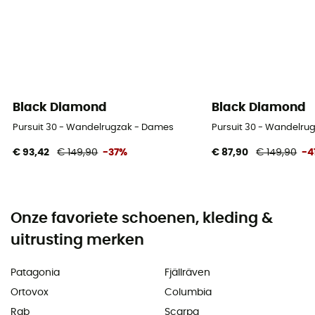
Black Diamond
Black Diamond
Pursuit 30 - Wandelrugzak - Dames
Pursuit 30 - Wandelru
€ 93,42
€ 149,90
-37%
€ 87,90
€ 149,90
-4
Onze favoriete schoenen, kleding &
uitrusting merken
Patagonia
Fjällräven
Ortovox
Columbia
Rab
Scarpa