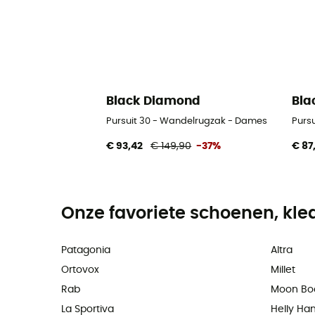
Black Diamond
Bla
Pursuit 30 - Wandelrugzak - Dames
Purs
€ 93,42
€ 149,90
-37%
€ 87
Onze favoriete schoenen, kle
Patagonia
Altra
Ortovox
Millet
Rab
Moon Bo
La Sportiva
Helly Ha