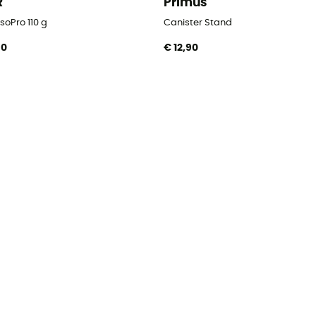
R
Primus
soPro 110 g
Canister Stand
90
€ 12,90