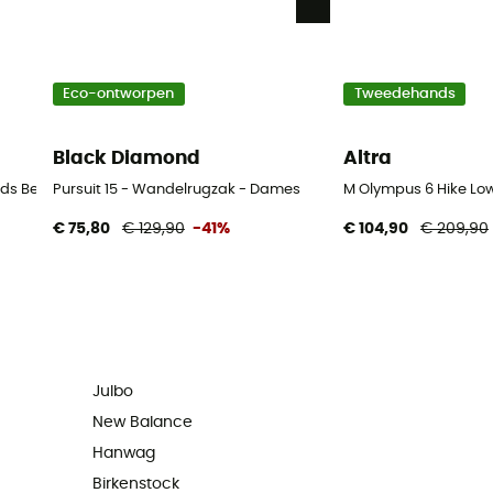
Eco-ontworpen
Tweedehands
Black Diamond
Altra
ds Bergschoenen - Heren - Zwart - 43.5
Pursuit 15 - Wandelrugzak - Dames
M Olympus 6 Hike Lo
€ 75,80
€ 129,90
-41%
€ 104,90
€ 209,90
Julbo
New Balance
Hanwag
Birkenstock