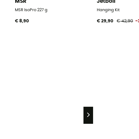
MSR
Jetboil
MSR IsoPro 227 g
Hanging Kit
€ 8,90
€ 29,90
€ 42,90
-