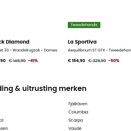
Tweedehands
ck Diamond
La Sportiva
uit 30 - Wandelrugzak - Dames
Aequilibrium ST GTX - Tweedehan
,90
€ 149,90
-41%
€ 164,90
€ 329,90
-50%
ding & uitrusting merken
Fjällräven
Columbia
ot
Scarpa
nsen
Vaude