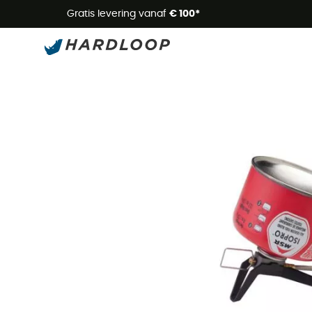
Zome
Gratis levering vanaf
€ 100*