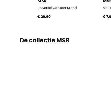
MSR
MS
Universal Canister Stand
MSR I
€ 20,90
€ 7,
De collectie MSR