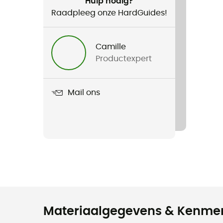
Hulp nodig?
Raadpleeg onze HardGuides!
Camille
Productexpert
Mail ons
Materiaalgegevens & Kenme