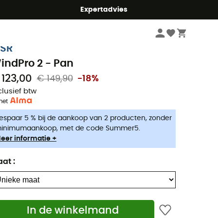
mmer5
Expertadvies
Kampeerartikelen
Camping keuken
Camping Branders & Kooktoestel
SR
indPro 2 - Pan
 123,00
€ 149,90
-18%
clusief btw
met
espaar 5 % bij de aankoop van 2 producten, zonder
inimumaankoop, met de code Summer5.
eer informatie +
aat
:
In de winkelmand