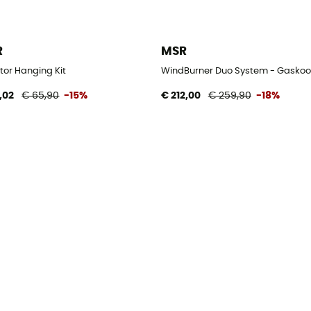
R
MSR
tor Hanging Kit
WindBurner Duo System - Gaskoo
,02
€ 65,90
-15%
€ 212,00
€ 259,90
-18%