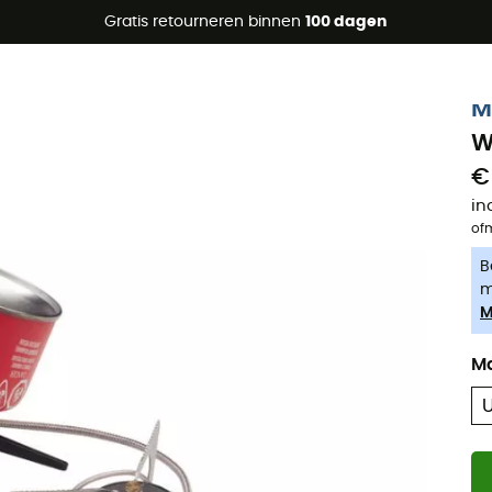
raanbiedingen 🔥 -5% EXTRA vanaf 2 producten* met code Su
Gratis retourneren binnen
100 dagen
-5% Extra - Code Summer5
M
W
€
in
of
B
m
M
M