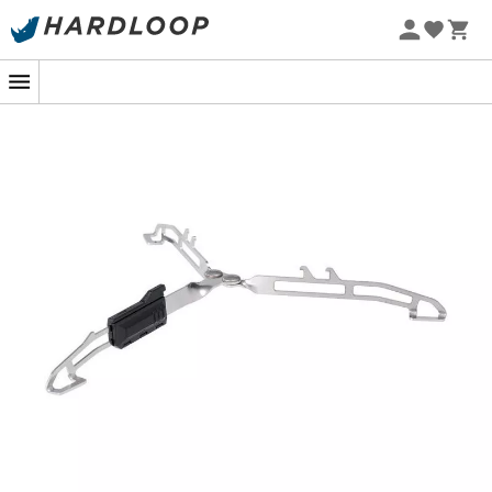
Zomeraanbiedingen 🔥 -5% EXTRA vanaf 2 producten* met
code Summer5
-5% Extra - Code Summer5