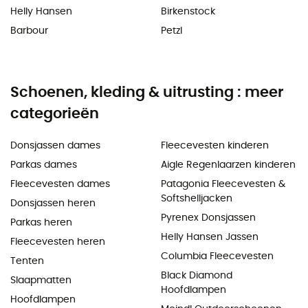
Helly Hansen
Birkenstock
Barbour
Petzl
Schoenen, kleding & uitrusting : meer
categorieën
Donsjassen dames
Fleecevesten kinderen
Parkas dames
Aigle Regenlaarzen kinderen
Fleecevesten dames
Patagonia Fleecevesten &
Softshelljacken
Donsjassen heren
Pyrenex Donsjassen
Parkas heren
Helly Hansen Jassen
Fleecevesten heren
Columbia Fleecevesten
Tenten
Black Diamond
Slaapmatten
Hoofdlampen
Hoofdlampen