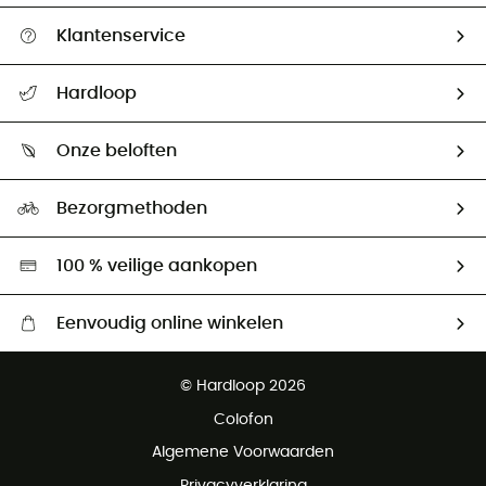
Klantenservice
Helpcentrum & contact
Hardloop
Mijn zending volgen
Wie zijn we ?
Retourzendingen & Terugbetalingen
Onze beloften
HardGuides
Maattabelen
Ecologische voetafdruk
Ambassadeurs
Bezorgmethoden
Tweedehands
Hardgreen
100 % veilige aankopen
Eenvoudig online winkelen
Gratis levering vanaf € 100
© Hardloop 2026
Gratis retourneren binnen 100 dagen
Colofon
Gratis klantenservice
Algemene Voorwaarden
Privacyverklaring