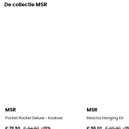
De collectie MSR
MSR
MSR
Pocket Rocket Deluxe - Kookset
Reactor Hanging Kit
€ 79,90
€ 94,90
-15%
€ 56,02
€ 65,90
-1