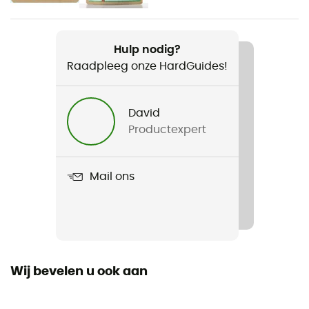
30 g
Product
Hulp nodig?
Universal Canister Stand
Raadpleeg onze HardGuides!
Materiaal
Stainless steel
David
Productexpert
Mail ons
Wij bevelen u ook aan