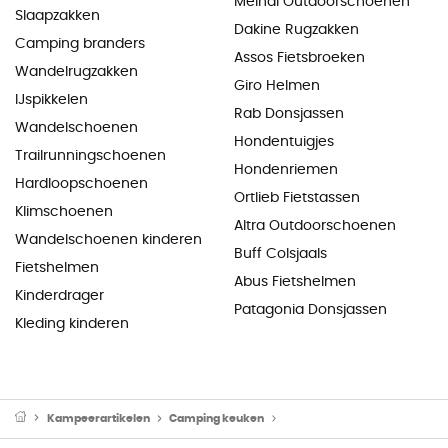
Meindl Outdoorschoenen
Slaapzakken
Dakine Rugzakken
Camping branders
Assos Fietsbroeken
Wandelrugzakken
Giro Helmen
IJspikkelen
Rab Donsjassen
Wandelschoenen
Hondentuigjes
Trailrunningschoenen
Hondenriemen
Hardloopschoenen
Ortlieb Fietstassen
Klimschoenen
Altra Outdoorschoenen
Wandelschoenen kinderen
Buff Colsjaals
Fietshelmen
Abus Fietshelmen
Kinderdrager
Patagonia Donsjassen
Kleding kinderen
Kampeerartikelen
Camping keuken
Camping Branders & Kooktoe