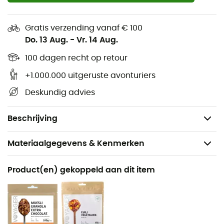
betrouwbare aanpassing voor de meeste
patronen wereldwijd
Gratis verzending vanaf € 100
Ultralicht en compact: een minimaal gewicht en
Do. 13 Aug.
-
Vr. 14 Aug.
een opvouwbaar ontwerp maken het een
100 dagen recht op retour
essentieel onderdeel voor alle uitstapjes
Duurzaam: gemaakt van roestvrij staal en ABS-
+1.000.000 uitgeruste avonturiers
plastic
Deskundig advies
Afmetingen: 13,7 x 2,5 x 2 cm
Gewicht: 30 g
Beschrijving
Materiaalgegevens & Kenmerken
Aanbevolen voor
Product(en) gekoppeld aan dit item
Wandelen / Trekking / Reizen / Bergbeklimmen /
Kamperen / Bivak
Gewicht