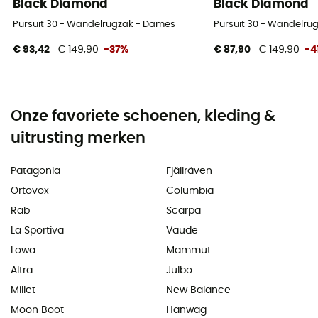
Black Diamond
Black Diamond
Pursuit 30 - Wandelrugzak - Dames
Pursuit 30 - Wandelru
€ 93,42
€ 149,90
-37%
€ 87,90
€ 149,90
-4
Onze favoriete schoenen, kleding &
uitrusting merken
Patagonia
Fjällräven
Ortovox
Columbia
Rab
Scarpa
La Sportiva
Vaude
Lowa
Mammut
Altra
Julbo
Millet
New Balance
Moon Boot
Hanwag