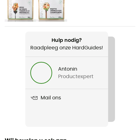
Gewicht
320 g
Product
Hulp nodig?
WhisperLite International Combo
Raadpleeg onze HardGuides!
Materiaal
Stainless steel
Antonin
Productexpert
Type brandstof
Gaz / Multicombustibles / Essence
Mail ons
Aantal personen
2-persoons tenten
Inbegrepen in de levering
Brandstofpomp, voorruit, thermische reflector,