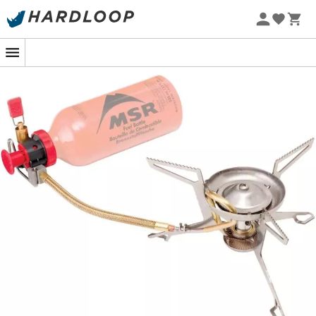
Zomeraanbiedingen 🔥 -5% EXTRA vanaf 2 producten* met
code Summer5
-5% Extra - Code Summer5
De
WhisperLite International Combo
van
MSR
zorgt
ervoor dat je de mooiste
wandelpaden
kunt verkennen
met een volle maag! Al meer dan 20 jaar voldoet deze
polybrandstof
kookset
aan de eisen van ervaren
ontdekkingsreizigers en avonturiers. De stabiliteit wordt
gegarandeerd door het gebruik van roestvrijstalen
eenstukspoten, die ook het gewicht van het geheel
verminderen. De
WhisperLite International Combo
is
uiterst compact, opvouwbaar en past in de meeste