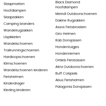
Black Diamond
Slaapmatten
Hoofdlampen
Hoofdlampen
Meindl Outdoorschoenen
Slaapzakken
Dakine Rugzakken
Camping branders
Assos Fietsbroeken
Wandelrugzakken
Giro Helmen
IJspikkelen
Rab Donsjassen
Wandelschoenen
Hondentuigjes
Trailrunningschoenen
Hondenriemen
Hardloopschoenen
Ortlieb Fietstassen
Klimschoenen
Altra Outdoorschoenen
Wandelschoenen kinderen
Buff Colsjaals
Fietshelmen
Abus Fietshelmen
Kinderdrager
Patagonia Donsjassen
Kleding kinderen