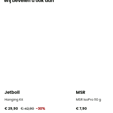
Wij bevelen u ook aan
kleinonderdelenkit, instructies en opbergtas
Ontsteking
Handmatig
Kooktijd
3 min 30 s/ 1 L
Jetboil
MSR
Hanging Kit
MSR IsoPro 110 g
€ 29,90
€ 42,90
-30%
€ 7,90