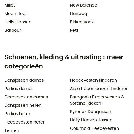
Millet
New Balance
Moon Boot
Hanwag
Helly Hansen
Birkenstock
Barbour
Petzl
Schoenen, kleding & uitrusting : meer
categorieën
Donsjassen dames
Fleecevesten kinderen
Parkas dames
Aigle Regenlaarzen kinderen
Fleecevesten dames
Patagonia Fleecevesten &
Softshelljacken
Donsjassen heren
Pyrenex Donsjassen
Parkas heren
Helly Hansen Jassen
Fleecevesten heren
Columbia Fleecevesten
Tenten