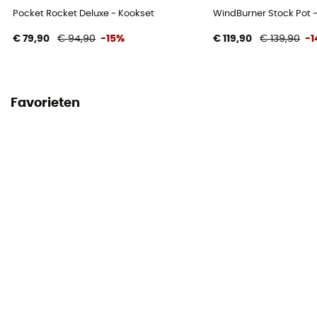
Pocket Rocket Deluxe - Kookset
WindBurner Stock Pot 
€ 79,90
€ 94,90
-15%
€ 119,90
€ 139,90
-
Favorieten