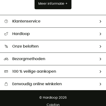
Meer informatie +
Klantenservice
Helpcentrum & contact
Hardloop
Mijn zending volgen
Wie zijn we ?
Retourzendingen & Terugbetalingen
Onze beloften
HardGuides
Maattabelen
Ecologische voetafdruk
Ambassadeurs
Bezorgmethoden
Tweedehands
Hardgreen
100 % veilige aankopen
Eenvoudig online winkelen
Gratis levering vanaf € 100
© Hardloop 2026
Gratis retourneren binnen 100 dagen
Colofon