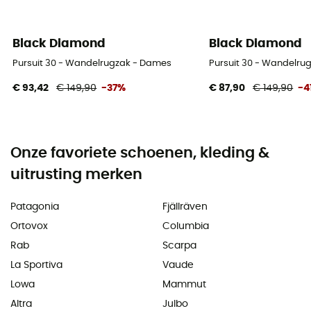
Black Diamond
Black Diamond
Pursuit 30 - Wandelrugzak - Dames
Pursuit 30 - Wandelru
€ 93,42
€ 149,90
-37%
€ 87,90
€ 149,90
-4
Onze favoriete schoenen, kleding &
uitrusting merken
Patagonia
Fjällräven
Ortovox
Columbia
Rab
Scarpa
La Sportiva
Vaude
Lowa
Mammut
Altra
Julbo