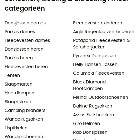
categorieën
Donsjassen dames
Fleecevesten kinderen
Parkas dames
Aigle Regenlaarzen kinderen
Fleecevesten dames
Patagonia Fleecevesten &
Softshelljacken
Donsjassen heren
Pyrenex Donsjassen
Parkas heren
Helly Hansen Jassen
Fleecevesten heren
Columbia Fleecevesten
Tenten
Black Diamond
Slaapmatten
Hoofdlampen
Hoofdlampen
Meindl Outdoorschoenen
Slaapzakken
Dakine Rugzakken
Camping branders
Assos Fietsbroeken
Wandelrugzakken
Giro Helmen
IJspikkelen
Rab Donsjassen
Wandelschoenen