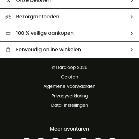
Onze beloften
HardGuides
Maattabelen
Ecologische voetafdruk
Ambassadeurs
Bezorgmethoden
Tweedehands
Hardgreen
100 % veilige aankopen
Eenvoudig online winkelen
Gratis levering vanaf € 100
© Hardloop 2026
Gratis retourneren binnen 100 dagen
Colofon
Gratis klantenservice
Algemene Voorwaarden
Privacyverklaring
Data-instellingen
Meer avonturen