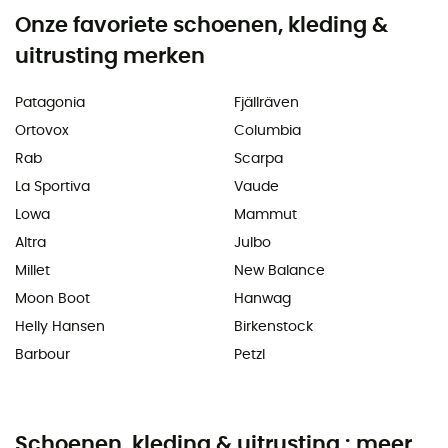
Onze favoriete schoenen, kleding &
uitrusting merken
Patagonia
Fjällräven
Ortovox
Columbia
Rab
Scarpa
La Sportiva
Vaude
Lowa
Mammut
Altra
Julbo
Millet
New Balance
Moon Boot
Hanwag
Helly Hansen
Birkenstock
Barbour
Petzl
Schoenen, kleding & uitrusting : meer