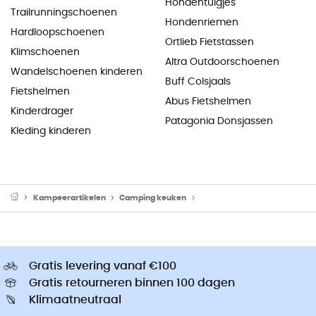
Hondentuigjes
Trailrunningschoenen
Hondenriemen
Hardloopschoenen
Ortlieb Fietstassen
Klimschoenen
Altra Outdoorschoenen
Wandelschoenen kinderen
Buff Colsjaals
Fietshelmen
Abus Fietshelmen
Kinderdrager
Patagonia Donsjassen
Kleding kinderen
Kampeerartikelen
Camping keuken
Camping Branders & Kooktoe
Gratis levering vanaf €100
Gratis retourneren binnen 100 dagen
Klimaatneutraal