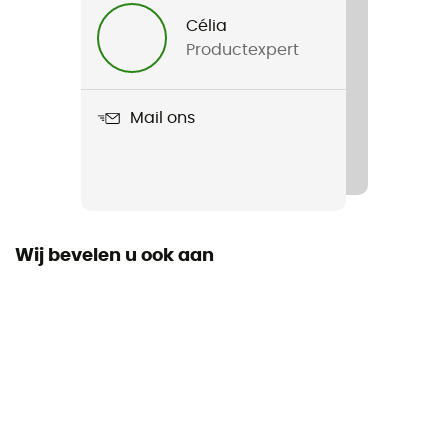
590 g
Célia
Productexpert
Product
WindBurner Stock Pot
Mail ons
Type brandstof
Gaz
Aantal huishoudens
1
Wij bevelen u ook aan
Dimensie
27,5 cm x 19 cm