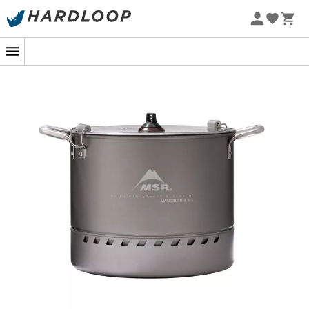
Zomeraanbiedingen 🔥 -5% EXTRA vanaf 2 producten* met
code Summer5
-5% Extra - Code Summer5