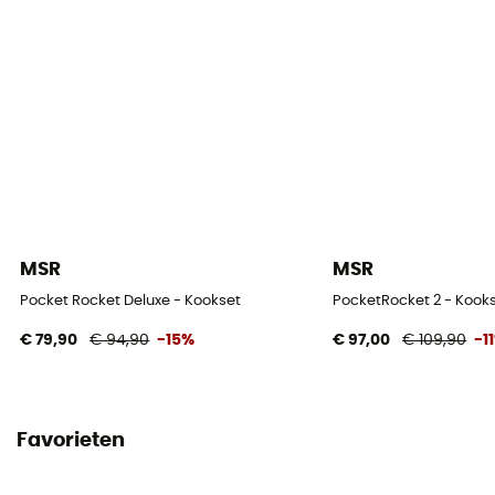
MSR
MSR
Pocket Rocket Deluxe - Kookset
PocketRocket 2 - Kook
€ 79,90
€ 94,90
-15%
€ 97,00
€ 109,90
-1
Favorieten