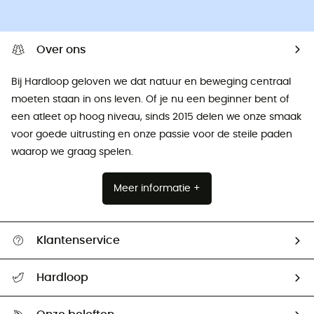
Over ons
Bij Hardloop geloven we dat natuur en beweging centraal
moeten staan ​​in ons leven. Of je nu een beginner bent of
een atleet op hoog niveau, sinds 2015 delen we onze smaak
voor goede uitrusting en onze passie voor de steile paden
waarop we graag spelen.
Meer informatie +
Klantenservice
Helpcentrum & contact
Hardloop
Mijn zending volgen
Wie zijn we ?
Retourzendingen & Terugbetalingen