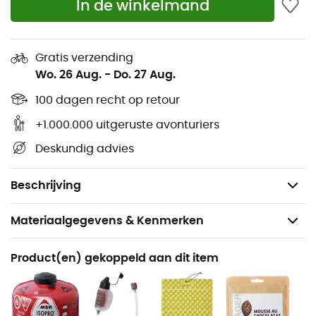
In de winkelmand
Gewicht: 500 g
Reactor 2,5 L:
Gratis verzending
Wo. 26 Aug.
-
Do. 27 Aug.
Brandtijd: ongeveer 80 minuten
Kooktijd (1L): 3 minuten
100 dagen recht op retour
Gekookt water voor 227 g brandstof: 22 liter
+1.000.000 uitgeruste avonturiers
Gekookt water voor 28 mL brandstof: 2,8 liter
Deskundig advies
Opslagafmetingen: 18,5 x 14 cm
Gewicht: 590 g
Beschrijving
Materiaalgegevens & Kenmerken
Aanbevolen voor
Product(en) gekoppeld aan dit item
Trekking / Bergbeklimmen / Kamperen / Bivak
Gewicht