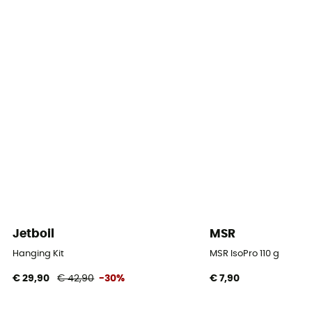
Ontsteking
Handmatig
Vermogen
2 800 W
Kooktijd
3 min/ 1 L
Accessoires
Pan, Windscherm, Warmte-reflector
Jetboil
MSR
Hanging Kit
MSR IsoPro 110 g
€ 29,90
€ 42,90
-30%
€ 7,90