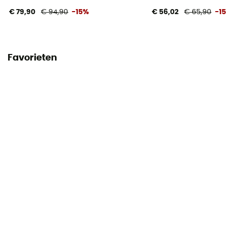
€ 79,90
€ 94,90
-15%
€ 56,02
€ 65,90
-1
Favorieten