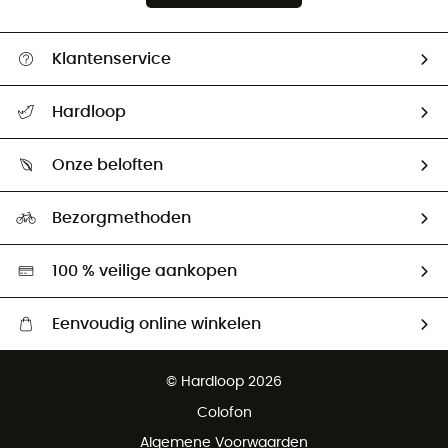
Klantenservice
Helpcentrum & contact
Hardloop
Mijn zending volgen
Wie zijn we ?
Retourzendingen & Terugbetalingen
Onze beloften
HardGuides
Maattabelen
Ecologische voetafdruk
Ambassadeurs
Bezorgmethoden
Tweedehands
Hardgreen
100 % veilige aankopen
Eenvoudig online winkelen
Gratis levering vanaf € 100
© Hardloop 2026
Gratis retourneren binnen 100 dagen
Colofon
Gratis klantenservice
Algemene Voorwaarden