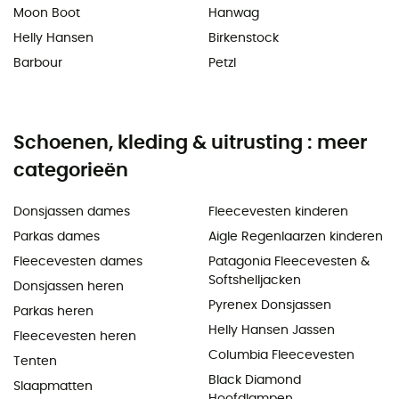
Moon Boot
Hanwag
Helly Hansen
Birkenstock
Barbour
Petzl
Schoenen, kleding & uitrusting : meer
categorieën
Donsjassen dames
Fleecevesten kinderen
Parkas dames
Aigle Regenlaarzen kinderen
Fleecevesten dames
Patagonia Fleecevesten &
Softshelljacken
Donsjassen heren
Pyrenex Donsjassen
Parkas heren
Helly Hansen Jassen
Fleecevesten heren
Columbia Fleecevesten
Tenten
Black Diamond
Slaapmatten
Hoofdlampen