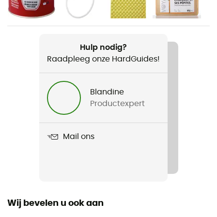
496 g
Product
Reactor Stove System
Hulp nodig?
Raadpleeg onze HardGuides!
Kenmerken
Verkocht zonder patroon
Blandine
Materiaal
Productexpert
Anodized aluminium kookpan
Aantal personen
Mail ons
2-persoons tenten
Ruimte
140 x 170 mm
Wij bevelen u ook aan
Geschikte brandstoffen
Gas