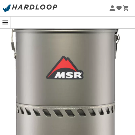
Ongeëvenaarde kooktijd: beter presterend dan de
Zomeraanbiedingen 🔥 -5% EXTRA vanaf 2 producten* met
concurrentie in uitgebreide laboratoriumtests—
code Summer5
brengt 0,5 l water aan de kook in slechts 1,5 minuut
-5% Extra - Code Summer5
—met een nog groter voordeel onder reële
omstandigheden
Ongeëvenaarde windbescherming: de
warmtewisselaar omringt de stralingsbrander
volledig, waardoor de effecten van wind vrijwel
worden geëlimineerd voor opmerkelijke kooktijden
en brandstofbesparing
Maximale efficiëntie: de stralingsbrander (octrooi
in aanvraag), de warmtewisselaar en de interne
drukregelaar zorgen voor de beste
brandstofefficiëntie in zijn klasse onder alle
omstandigheden
Compact: alle systemen zijn zelfvoorzienend, de
kookset en brandstof passen in de kookpot - (het
Reactor 1,0 L systeem past optimaal met onze