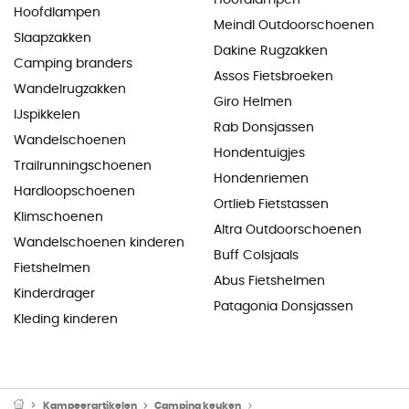
Hoofdlampen
Meindl Outdoorschoenen
Slaapzakken
Dakine Rugzakken
Camping branders
Assos Fietsbroeken
Wandelrugzakken
Giro Helmen
IJspikkelen
Rab Donsjassen
Wandelschoenen
Hondentuigjes
Trailrunningschoenen
Hondenriemen
Hardloopschoenen
Ortlieb Fietstassen
Klimschoenen
Altra Outdoorschoenen
Wandelschoenen kinderen
Buff Colsjaals
Fietshelmen
Abus Fietshelmen
Kinderdrager
Patagonia Donsjassen
Kleding kinderen
Kampeerartikelen
Camping keuken
Camping Branders & Kooktoe