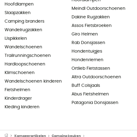
Hoofdlampen
Meindl Outdoorschoenen
Slaapzakken
Dakine Rugzakken
Camping branders
Assos Fietsbroeken
Wandelrugzakken
Giro Helmen
IJspikkelen
Rab Donsjassen
Wandelschoenen
Hondentuigjes
Trailrunningschoenen
Hondenriemen
Hardloopschoenen
Ortlieb Fietstassen
Klimschoenen
Altra Outdoorschoenen
Wandelschoenen kinderen
Buff Colsjaals
Fietshelmen
Abus Fietshelmen
Kinderdrager
Patagonia Donsjassen
Kleding kinderen
Kampeerartikelen
Camping keuken
Camping Branders & Kooktoe