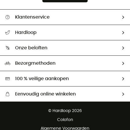
Klantenservice
Helpcentrum & contact
Hardloop
Mijn zending volgen
Wie zijn we ?
Retourzendingen & Terugbetalingen
Onze beloften
HardGuides
Maattabelen
Ecologische voetafdruk
Ambassadeurs
Bezorgmethoden
Tweedehands
Hardgreen
100 % veilige aankopen
Eenvoudig online winkelen
Gratis levering vanaf € 100
© Hardloop 2026
Gratis retourneren binnen 100 dagen
Colofon
Gratis klantenservice
Algemene Voorwaarden