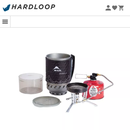
Zomeraanbiedingen 🔥 -5% EXTRA vanaf 2 producten* met
code Summer5
-5% Extra - Code Summer5