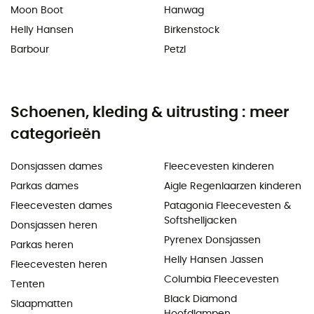
Moon Boot
Hanwag
Helly Hansen
Birkenstock
Barbour
Petzl
Schoenen, kleding & uitrusting : meer
categorieën
Donsjassen dames
Fleecevesten kinderen
Parkas dames
Aigle Regenlaarzen kinderen
Fleecevesten dames
Patagonia Fleecevesten &
Softshelljacken
Donsjassen heren
Pyrenex Donsjassen
Parkas heren
Helly Hansen Jassen
Fleecevesten heren
Columbia Fleecevesten
Tenten
Black Diamond
Slaapmatten
Hoofdlampen