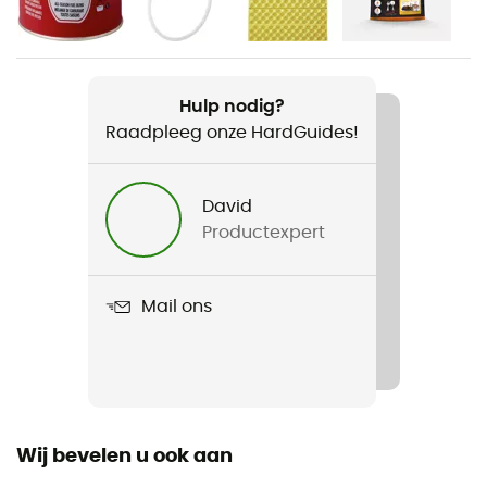
600 g
Product
WindBurner Duo System
Hulp nodig?
Raadpleeg onze HardGuides!
Type brandstof
Gaz
David
Aantal huishoudens
Productexpert
1
Mail ons
Wij bevelen u ook aan