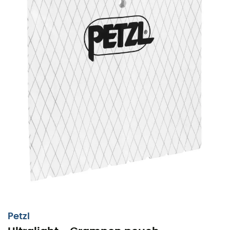
Een droomklim, de top in zicht en stijgijzers klaar om het
ijs te grijpen. De
ULTRALIGHT Crampon pouch
van
Petzl
is uw onmisbare, maar discrete metgezel voor het
veilig
vervoeren van uw
stijgijzers
. Met zijn lichte gewicht
verdwijnt hij in uw rugzak, waardoor er ruimte overblijft
voor het belangrijkste: avontuur.
Gemaakt van een
stevig materiaal
, is hij bestand tegen
de grillen van de hoogte en de schrammen van scherpe
stijgijzers. Zijn verrassende veelzijdigheid stelt u in staat
om hem te gebruiken voor het opbergen van uw
Petzl
klimaccessoires. Een echte Zwitsers zakmes voor