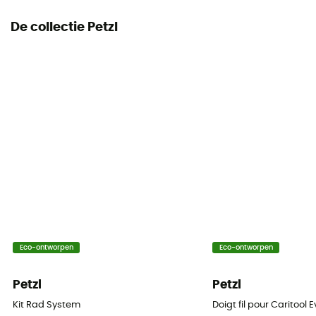
De collectie Petzl
Eco-ontworpen
Eco-ontworpen
Petzl
Petzl
Kit Rad System
Doigt fil pour Caritool 