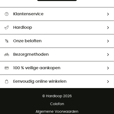
Klantenservice
Helpcentrum & contact
Hardloop
Mijn zending volgen
Wie zijn we ?
Retourzendingen & Terugbetalingen
Onze beloften
HardGuides
Maattabelen
Ecologische voetafdruk
Ambassadeurs
Bezorgmethoden
Tweedehands
Hardgreen
100 % veilige aankopen
Eenvoudig online winkelen
Gratis levering vanaf € 100
© Hardloop 2026
Gratis retourneren binnen 100 dagen
Colofon
Gratis klantenservice
Algemene Voorwaarden