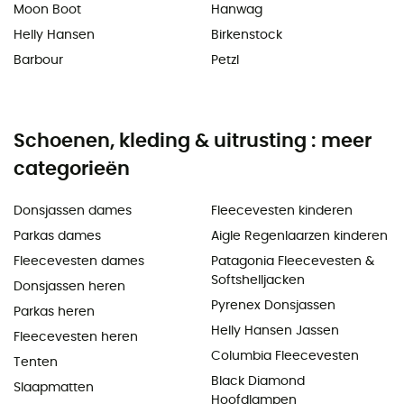
Moon Boot
Hanwag
Helly Hansen
Birkenstock
Barbour
Petzl
Schoenen, kleding & uitrusting : meer
categorieën
Donsjassen dames
Fleecevesten kinderen
Parkas dames
Aigle Regenlaarzen kinderen
Fleecevesten dames
Patagonia Fleecevesten &
Softshelljacken
Donsjassen heren
Pyrenex Donsjassen
Parkas heren
Helly Hansen Jassen
Fleecevesten heren
Columbia Fleecevesten
Tenten
Black Diamond
Slaapmatten
Hoofdlampen