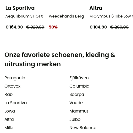
La Sportiva
Altra
Aequilibrium ST GTX - Tweedehands Bergschoenen - Heren - Zwart 
M Olympus 6 Hike Low
€ 164,90
€ 329,90
-50%
€ 104,90
€ 209,90
Onze favoriete schoenen, kleding &
uitrusting merken
Patagonia
Fjällräven
Ortovox
Columbia
Rab
Scarpa
La Sportiva
Vaude
Lowa
Mammut
Altra
Julbo
Millet
New Balance