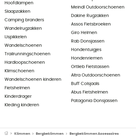
Hoofdlampen
Meindl Outdoorschoenen
Slaapzakken
Dakine Rugzakken
Camping branders
Assos Fietsbroeken
Wandelrugzakken
Giro Helmen
IJspikkelen
Rab Donsjassen
Wandelschoenen
Hondentuigjes
Trailrunningschoenen
Hondenriemen
Hardloopschoenen
Ortlieb Fietstassen
Klimschoenen
Altra Outdoorschoenen
Wandelschoenen kinderen
Buff Colsjaals
Fietshelmen
Abus Fietshelmen
Kinderdrager
Patagonia Donsjassen
Kleding kinderen
Klimmen
Bergbeklimmen
Bergbeklimmen Accessoires