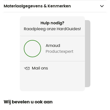
Materiaalgegevens & Kenmerken
Aanbevolen voor
Ijsklimmen / Bergbeklimmen
Hulp nodig?
Raadpleeg onze HardGuides!
Voor
Heren / Dames
Arnaud
Productexpert
Gewicht
90 g
Mail ons
Product
Ultralight
Materiaal
X-Pac™
Wij bevelen u ook aan