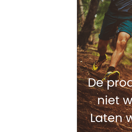
De pro
niet 
Laten 