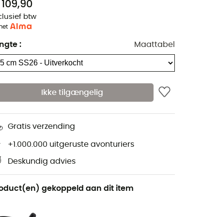
 109,90
clusief btw
met
ngte
:
Maattabel
Ikke tilgængelig
Gratis verzending
+1.000.000 uitgeruste avonturiers
Deskundig advies
oduct(en) gekoppeld aan dit item