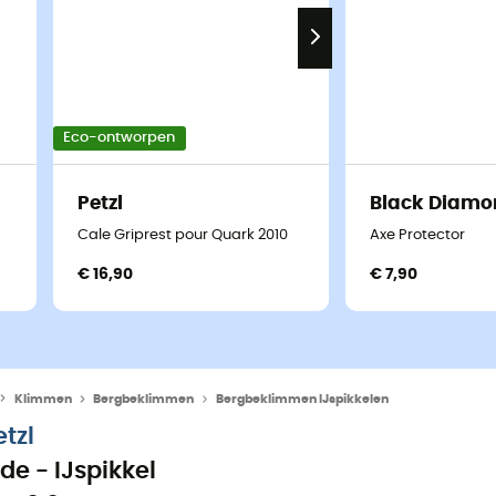
Eco-ontworpen
Petzl
Black Diamo
Cale Griprest pour Quark 2010
Axe Protector
€ 16,90
€ 7,90
Klimmen
Bergbeklimmen
Bergbeklimmen IJspikkelen
etzl
ide - IJspikkel