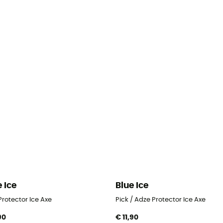
e Ice
Blue Ice
Protector Ice Axe
Pick / Adze Protector Ice Axe
90
€ 11,90