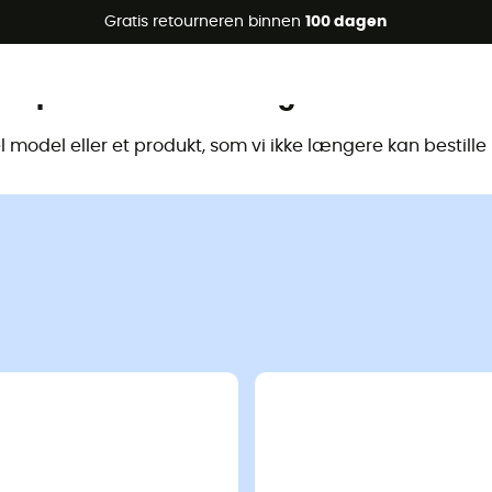
raanbiedingen 🔥 -5% EXTRA vanaf 2 producten* met code Su
Gratis retourneren binnen
100 dagen
Dit product is niet langer beschikbaa
model eller et produkt, som vi ikke længere kan bestill