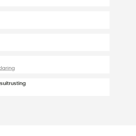
klaring
suitrusting