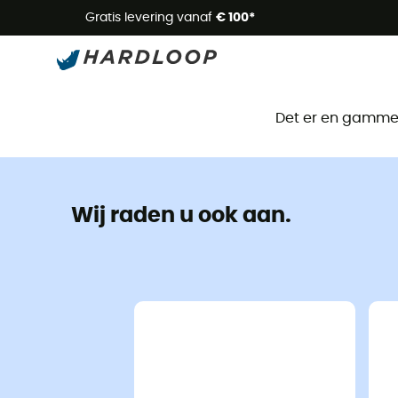
Zome
Gratis levering vanaf
€ 100*
Det er en gammel 
Wij raden u ook aan.