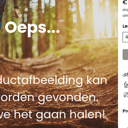
€
in
of
Oeps...
Le
ductafbeelding kan
worden gevonden.
Pr
we het gaan halen!