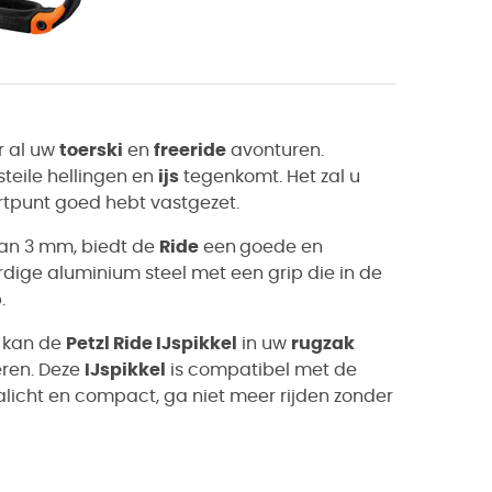
r al uw
toerski
en
freeride
avonturen.
steile hellingen en
ijs
tegenkomt. Het zal u
artpunt goed hebt vastgezet.
 van 3 mm, biedt de
Ride
een
goede en
rdige aluminium steel met een grip die in de
.
, kan de
Petzl Ride IJspikkel
in uw
rugzak
eren. Deze
IJspikkel
is compatibel met de
ralicht en compact, ga niet meer rijden zonder