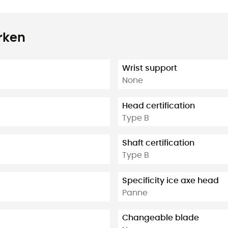
rken
Wrist support
None
Head certification
Type B
Shaft certification
Type B
Specificity ice axe head
Panne
Changeable blade