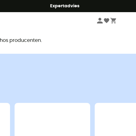
mmer5
Expertadvies
r
e hos producenten.