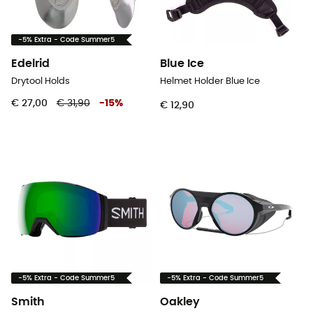
-5% Extra - Code Summer5
Edelrid
Blue Ice
Drytool Holds
Helmet Holder Blue Ice
€ 27,00
€ 31,90
-
15
%
€ 12,90
-5% Extra - Code Summer5
-5% Extra - Code Summer5
Smith
Oakley