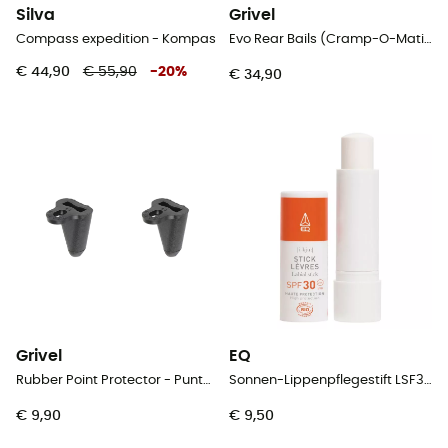
Silva
Grivel
Compass expedition - Kompas
Evo Rear Bails (Cramp-O-Matic Evo & New-Matic Evo & T-Matic Evo)
€ 44,90
€ 55,90
-
20
%
€ 34,90
Grivel
EQ
Rubber Point Protector - Puntbeschermer voor ijsbijl
Sonnen-Lippenpflegestift LSF30 - Lippenbalsem
€ 9,90
€ 9,50