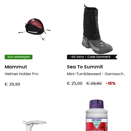
Eco-ontworpen
-5% Extra - Code Summer5
Mammut
Sea To Summit
Helmet Holder Pro
Mini-Tumbleweed - Gamaschen
€ 25,00
€ 29,90
-
16
%
€ 39,90