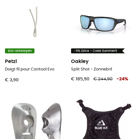
Eco-ontworpen
-5% Extra - Code Summer5
Petzl
Oakley
Doigt fil pour Caritool Evo
Split Shot - Zonnebril
€ 185,90
€ 244,90
-
24
%
€ 3,90