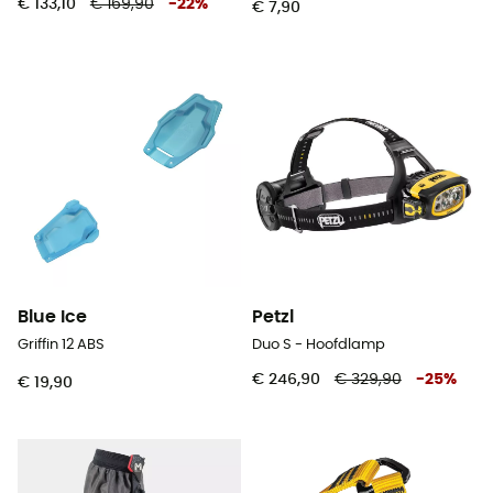
€ 133,10
€ 169,90
-
22
%
€ 7,90
Blue Ice
Petzl
Griffin 12 ABS
Duo S - Hoofdlamp
€ 246,90
€ 329,90
-
25
%
€ 19,90