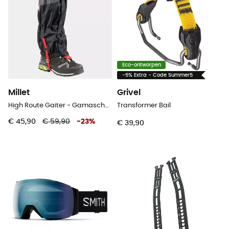
Eco-ontworpen
-5% Extra - Code Summer5
Millet
Grivel
High Route Gaiter - Gamaschen
Transformer Bail
€ 45,90
€ 59,90
-
23
%
€ 39,90