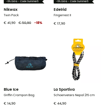
-5% Extra - Code Summer5
-5% Extra - Code Summer5
Nikwax
Edelrid
Twin Pack
Fingerrest II
€ 41,90
€ 50,90
-
18
%
€ 17,90
Blue Ice
La Sportiva
Griffin Crampon Bag
Schoenveters Nepal 215 cm
€ 14,90
€ 44,90