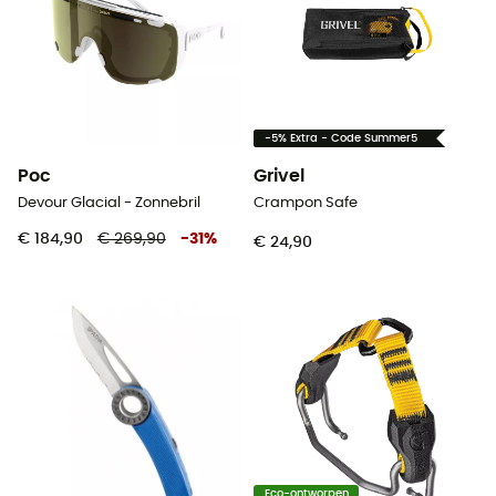
-5% Extra - Code Summer5
Poc
Grivel
Devour Glacial - Zonnebril
Crampon Safe
€ 184,90
€ 269,90
-
31
%
€ 24,90
Eco-ontworpen