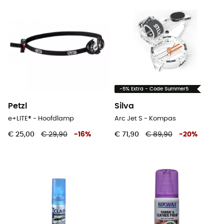
-5% Extra - Code Summer5
Petzl
Silva
e+LITE® - Hoofdlamp
Arc Jet S - Kompas
€ 25,00
€ 29,90
-
16
%
€ 71,90
€ 89,90
-
20
%