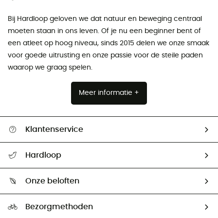
Bij Hardloop geloven we dat natuur en beweging centraal
moeten staan ​​in ons leven. Of je nu een beginner bent of
een atleet op hoog niveau, sinds 2015 delen we onze smaak
voor goede uitrusting en onze passie voor de steile paden
waarop we graag spelen.
Meer informatie +
Klantenservice
Helpcentrum & contact
Hardloop
Mijn zending volgen
Wie zijn we ?
Retourzendingen & Terugbetalingen
Onze beloften
HardGuides
Maattabelen
Ecologische voetafdruk
Ambassadeurs
Bezorgmethoden
Tweedehands