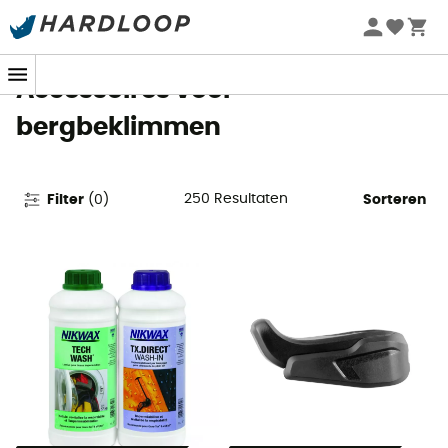
Zomeraanbiedingen 🔥 -5% EXTRA vanaf 2 producten* met
code Summer5
Accessoires voor
bergbeklimmen
250
Resultaten
Filter
(
0
)
Sorteren