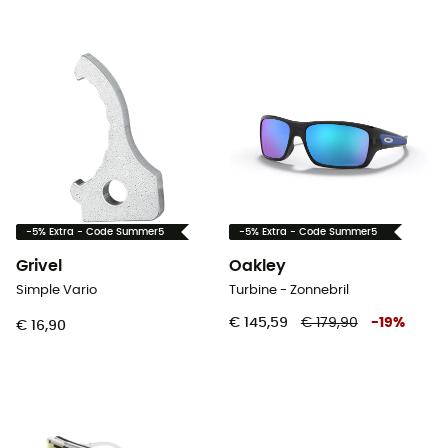
-5% Extra - Code Summer5
-5% Extra - Code Summer5
Grivel
Oakley
Simple Vario
Turbine - Zonnebril
€ 145,59
€ 179,90
-
19
%
€ 16,90