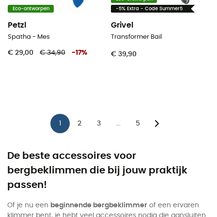
Eco-ontworpen
-5% Extra - Code Summer5
Petzl
Grivel
Spatha - Mes
Transformer Bail
€ 29,00
€ 34,90
-
17
%
€ 39,90
1
2
3
5
...
De beste accessoires voor
bergbeklimmen die bij jouw praktijk
passen!
Of je nu een
beginnende bergbeklimmer
of een ervaren
klimmer bent, je hebt veel accessoires nodig die aansluiten