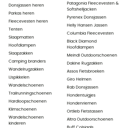
Patagonia Fleecevesten &
Donsjassen heren
Softshelljacken
Parkas heren
Pyrenex Donsjassen
Fleecevesten heren
Helly Hansen Jassen
Tenten
Columbia Fleecevesten
Slaapmatten
Black Diamond
Hoofdlampen
Hoofdlampen
Slaapzakken
Meindl Outdoorschoenen
Camping branders
Dakine Rugzakken
Wandelrugzakken
Assos Fietsbroeken
IJspikkelen
Giro Helmen
Wandelschoenen
Rab Donsjassen
Trailrunningschoenen
Hondentuigjes
Hardloopschoenen
Hondenriemen
Klimschoenen
Ortlieb Fietstassen
Wandelschoenen
Altra Outdoorschoenen
kinderen
Buff Colsjaals