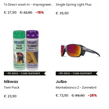
Tx Direct wash in - Impregneermiddel
Single Spring Light Plus
€ 27,90
€ 32,90
-
15
%
€ 39,90
-5% Extra - Code Summer5
-5% Extra - Code Summer5
Nikwax
Julbo
Twin Pack
Montebianco 2 - Zonnebril
€ 73,90
€ 99,90
-
26
%
€ 23,90