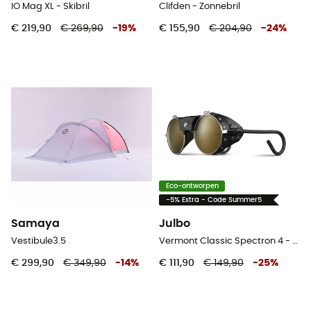
IO Mag XL - Skibril
Clifden - Zonnebril
€ 219,90
€ 269,90
-
19
%
€ 155,90
€ 204,90
-
24
%
Eco-ontworpen
-5% Extra - Code Summer5
Samaya
Julbo
Vestibule3.5
Vermont Classic Spectron 4 - Gletsjerbril
€ 299,90
€ 349,90
-
14
%
€ 111,90
€ 149,90
-
25
%