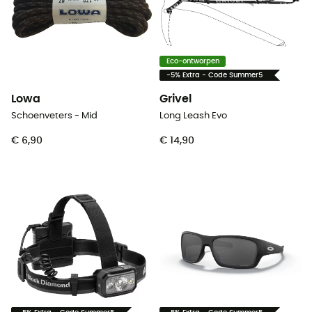
Eco-ontworpen
-5% Extra - Code Summer5
Lowa
Grivel
Schoenveters - Mid
Long Leash Evo
€ 6,90
€ 14,90