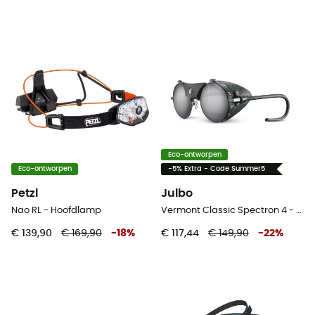
Eco-ontworpen
Eco-ontworpen
-5% Extra - Code Summer5
Petzl
Julbo
Nao RL - Hoofdlamp
Vermont Classic Spectron 4 - Gletsjerbril
€ 139,90
€ 169,90
-
18
%
€ 117,44
€ 149,90
-
22
%