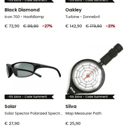
-5% Extra - Code Summer5
-5% Extra - Code Summer5
Black Diamond
Oakley
Icon 700 - Hoofdlamp
Turbine - Zonnebril
€ 72,90
€ 99,90
-
27
%
€ 142,90
€ 179,90
-
21
%
-5% Extra - Code Summer5
-5% Extra - Code Summer5
Solar
Silva
Solar Spector Polarized Spectron 3 - Zonnebril
Map Measurer Path
€ 27,90
€ 25,90