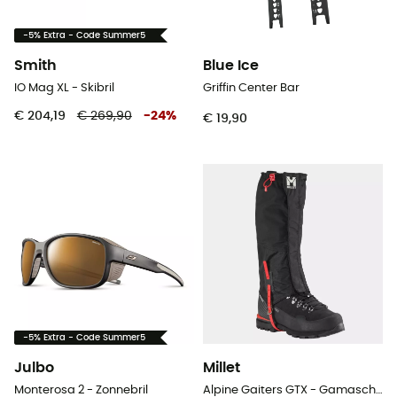
-5% Extra - Code Summer5
Smith
Blue Ice
IO Mag XL - Skibril
Griffin Center Bar
€ 204,19
€ 269,90
-
24
%
€ 19,90
-5% Extra - Code Summer5
Julbo
Millet
Monterosa 2 - Zonnebril
Alpine Gaiters GTX - Gamaschen