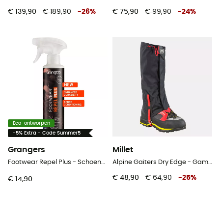
€ 139,90
€ 189,90
-
26
%
€ 75,90
€ 99,90
-
24
%
Eco-ontworpen
-5% Extra - Code Summer5
Grangers
Millet
Footwear Repel Plus - Schoenverzorging
Alpine Gaiters Dry Edge - Gamaschen
€ 48,90
€ 64,90
-
25
%
€ 14,90