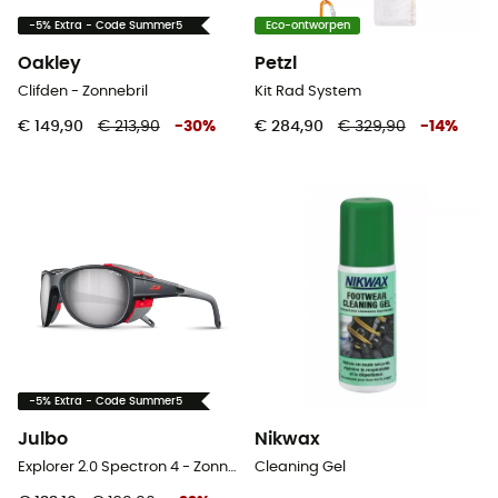
-5% Extra - Code Summer5
Eco-ontworpen
Oakley
Petzl
Clifden - Zonnebril
Kit Rad System
€ 149,90
€ 213,90
-
30
%
€ 284,90
€ 329,90
-
14
%
-5% Extra - Code Summer5
Julbo
Nikwax
Explorer 2.0 Spectron 4 - Zonnebril
Cleaning Gel