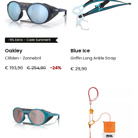
-5% Extra - Code Summer5
Oakley
Blue Ice
Clifden - Zonnebril
Griffin Long Ankle Strap
€ 193,90
€ 254,90
-
24
%
€ 29,90