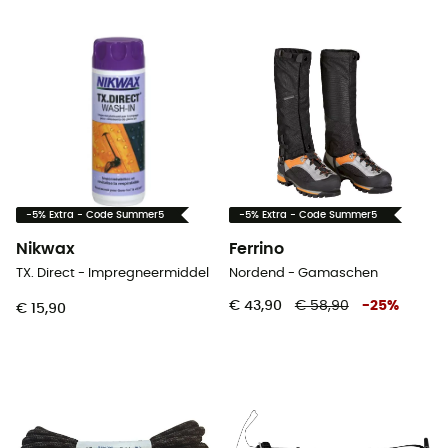
-5% Extra - Code Summer5
-5% Extra - Code Summer5
Nikwax
Ferrino
TX. Direct - Impregneermiddel
Nordend - Gamaschen
€ 43,90
€ 58,90
-
25
%
€ 15,90