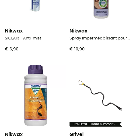
Nikwax
Nikwax
SICLAIR - Anti-mist
Spray imperméabilisant pour chaussures en tissu ou cuir
€ 6,90
€ 10,90
-5% Extra - Code Summer5
Nikwax
Grivel