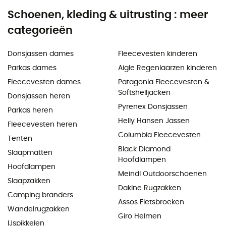
Schoenen, kleding & uitrusting : meer
categorieën
Donsjassen dames
Fleecevesten kinderen
Parkas dames
Aigle Regenlaarzen kinderen
Fleecevesten dames
Patagonia Fleecevesten &
Softshelljacken
Donsjassen heren
Pyrenex Donsjassen
Parkas heren
Helly Hansen Jassen
Fleecevesten heren
Columbia Fleecevesten
Tenten
Black Diamond
Slaapmatten
Hoofdlampen
Hoofdlampen
Meindl Outdoorschoenen
Slaapzakken
Dakine Rugzakken
Camping branders
Assos Fietsbroeken
Wandelrugzakken
Giro Helmen
IJspikkelen