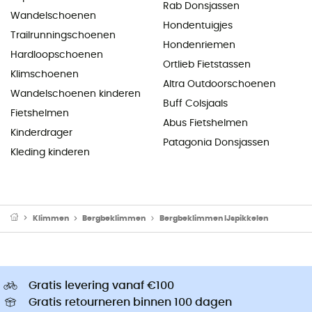
Rab Donsjassen
Wandelschoenen
Hondentuigjes
Trailrunningschoenen
Hondenriemen
Hardloopschoenen
Ortlieb Fietstassen
Klimschoenen
Altra Outdoorschoenen
Wandelschoenen kinderen
Buff Colsjaals
Fietshelmen
Abus Fietshelmen
Kinderdrager
Patagonia Donsjassen
Kleding kinderen
Klimmen
Bergbeklimmen
Bergbeklimmen IJspikkelen
Gratis levering vanaf €100
Gratis retourneren binnen 100 dagen