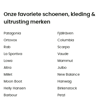
Onze favoriete schoenen, kleding &
uitrusting merken
Patagonia
Fjällräven
Ortovox
Columbia
Rab
Scarpa
La Sportiva
Vaude
Lowa
Mammut
Altra
Julbo
Millet
New Balance
Moon Boot
Hanwag
Helly Hansen
Birkenstock
Barbour
Petzl