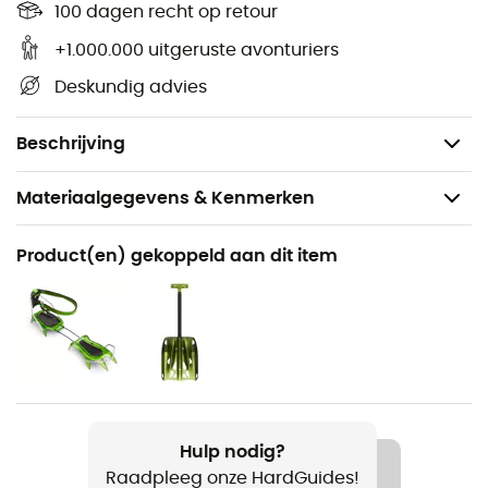
100 dagen recht op retour
Materiaal: TPU (thermoplastisch polyurethaan)
transparant,
+1.000.000 uitgeruste avonturiers
Eenvoudig aan te passen,
Deskundig advies
Geschikt voor de meeste ijsbijlen,
Gewicht: 16 g.
Beschrijving
Materiaalgegevens & Kenmerken
Aanbevolen voor
Product(en) gekoppeld aan dit item
Ijsklimmen / Tourskiën / Bergbeklimmen / Dry tooling /
Technisch alpinisme
Gewicht
13 g
Product
Hulp nodig?
Spike Protector
Raadpleeg onze HardGuides!