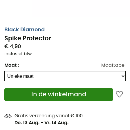
Black Diamond
Spike Protector
€ 4,90
inclusief btw
Maat
:
Maattabel
In de winkelmand
Beveilig het transport van je ijsbijl met de
puntbeschermer Spike Protector van Black Diamond.
Gratis verzending vanaf € 100
Kenmerken
:
Do. 13 Aug.
-
Vr. 14 Aug.