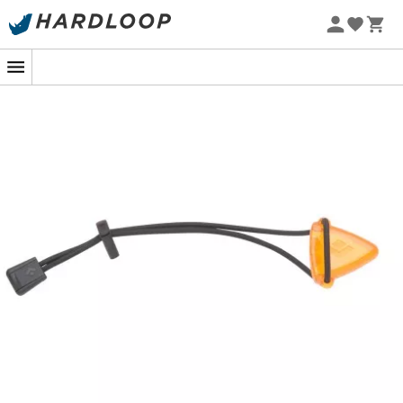
Zomeraanbiedingen 🔥 -5% EXTRA vanaf 2 producten* met
code Summer5