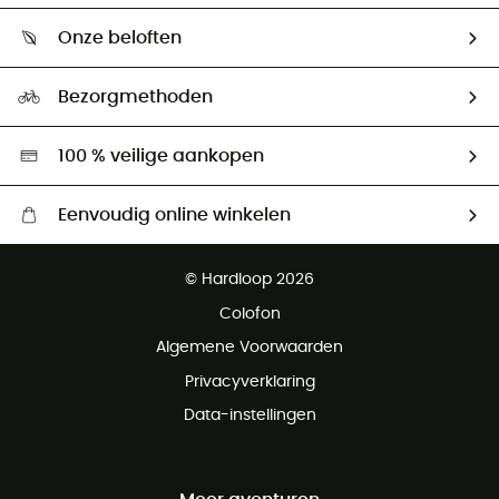
Wie zijn we ?
Retourzendingen & Terugbetalingen
Onze beloften
HardGuides
Maattabelen
Ecologische voetafdruk
Ambassadeurs
Bezorgmethoden
Tweedehands
Hardgreen
100 % veilige aankopen
Eenvoudig online winkelen
Gratis levering vanaf € 100
© Hardloop 2026
Gratis retourneren binnen 100 dagen
Colofon
Gratis klantenservice
Algemene Voorwaarden
Privacyverklaring
Data-instellingen