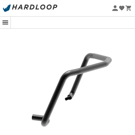
Zomeraanbiedingen 🔥 -5% EXTRA vanaf 2 producten* met
code Summer5
Eco-ontworpen