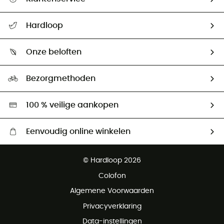
Helpcentrum & contact
Hardloop
Mijn zending volgen
Wie zijn we ?
Retourzendingen & Terugbetalingen
Onze beloften
HardGuides
Maattabelen
Ecologische voetafdruk
Ambassadeurs
Bezorgmethoden
Tweedehands
Hardgreen
100 % veilige aankopen
Eenvoudig online winkelen
Gratis levering vanaf € 100
© Hardloop 2026
Gratis retourneren binnen 100 dagen
Colofon
Gratis klantenservice
Algemene Voorwaarden
Privacyverklaring
Data-instellingen