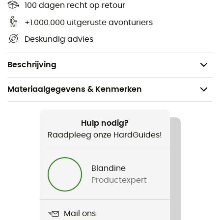
100 dagen recht op retour
Met een
ingenieus ontwerp
stelt de Fil Small je in staat
+1.000.000 uitgeruste avonturiers
je stijgijzers aan de voorkant van je schoenen te
Deskundig advies
bevestigen. Een betrouwbare en veilige manier om vol
vertrouwen je meest ambitieuze bergtochten aan te
gaan.
Beschrijving
Materiaalgegevens & Kenmerken
Aanbevolen voor
Bergbeklimmen
Hulp nodig?
Raadpleeg onze HardGuides!
Voor
Heren / Dames
Blandine
Productexpert
Product
Fil Small
Mail ons
Materiaal