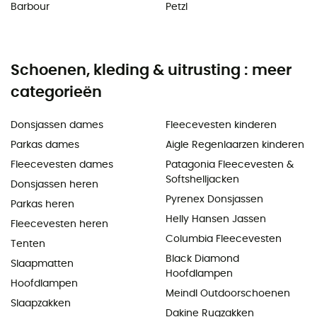
Barbour
Petzl
Schoenen, kleding & uitrusting : meer
categorieën
Donsjassen dames
Fleecevesten kinderen
Parkas dames
Aigle Regenlaarzen kinderen
Fleecevesten dames
Patagonia Fleecevesten &
Softshelljacken
Donsjassen heren
Pyrenex Donsjassen
Parkas heren
Helly Hansen Jassen
Fleecevesten heren
Columbia Fleecevesten
Tenten
Black Diamond
Slaapmatten
Hoofdlampen
Hoofdlampen
Meindl Outdoorschoenen
Slaapzakken
Dakine Rugzakken