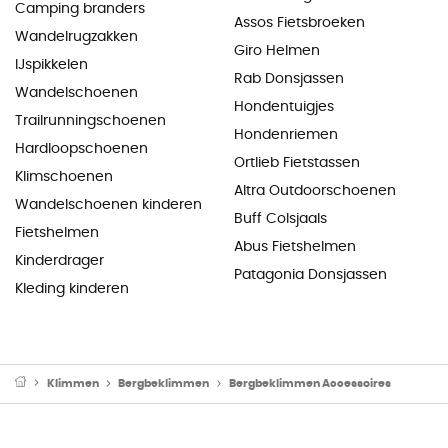
Camping branders
Assos Fietsbroeken
Wandelrugzakken
Giro Helmen
IJspikkelen
Rab Donsjassen
Wandelschoenen
Hondentuigjes
Trailrunningschoenen
Hondenriemen
Hardloopschoenen
Ortlieb Fietstassen
Klimschoenen
Altra Outdoorschoenen
Wandelschoenen kinderen
Buff Colsjaals
Fietshelmen
Abus Fietshelmen
Kinderdrager
Patagonia Donsjassen
Kleding kinderen
Klimmen
Bergbeklimmen
Bergbeklimmen Accessoires