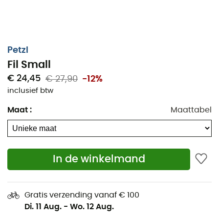
Petzl
Fil Small
€ 24,45
€ 27,90
-12%
inclusief btw
Maat
:
Maattabel
In de winkelmand
Midden op een rotswand telt elke beweging en moet
Gratis verzending vanaf € 100
elke uitrusting aan de verwachtingen voldoen. Daar
Di. 11 Aug.
-
Wo. 12 Aug.
komt de
Fil Small
van
Petzl
in beeld.