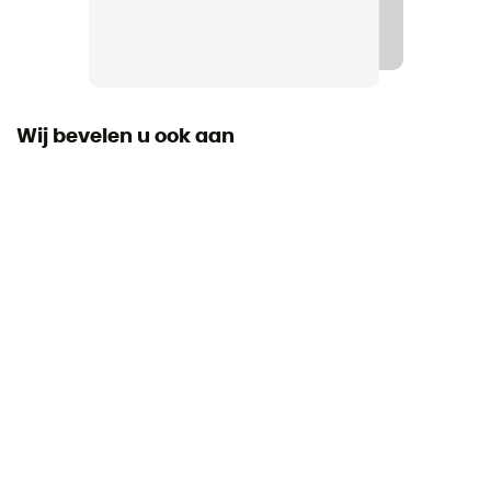
Staal
Label
Origine Européenne Garantie
Wij bevelen u ook aan
Handleiding
Raadpleeg de bijsluiter