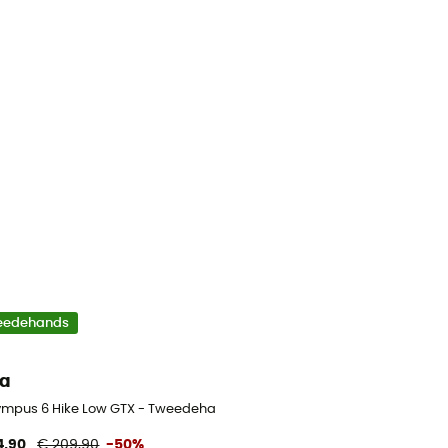
eedehands
ra
nen - Heren - Zwart - 43.5
ympus 6 Hike Low GTX - Tweedehands Wandelschoenen - Heren - Beig
4,90
€ 209,90
-50%