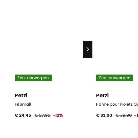
Eco-ontworpen
Eco-ontworpen
Petzl
Petzl
Fil Small
Panne pour Piolets Q
€ 24,45
€ 27,90
-12%
€ 33,00
€ 39,90
-