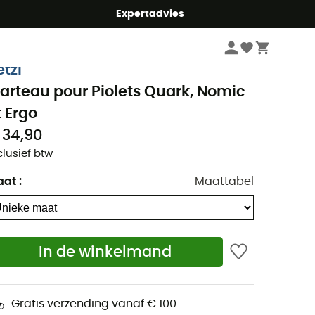
mmer5
Expertadvies
Klimmen
Bergbeklimmen
Bergbeklimmen Accessoires
etzl
arteau pour Piolets Quark, Nomic
t Ergo
 34,90
clusief btw
aat
:
Maattabel
In de winkelmand
Gratis verzending vanaf € 100