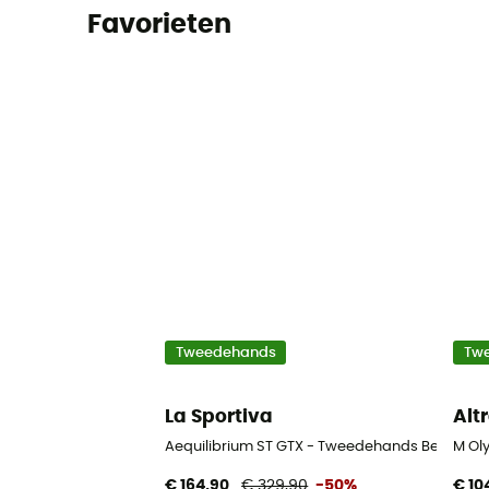
Favorieten
Tweedehands
Tw
La Sportiva
Alt
Aequilibrium ST GTX - Tweedehands Bergschoe
M Ol
€ 164,90
€ 329,90
-50%
€ 10