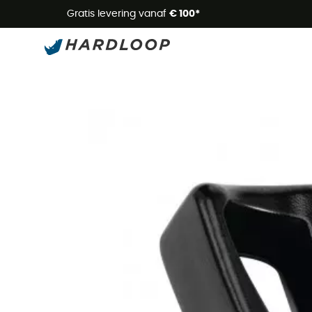
Zome
Gratis levering vanaf
€ 100*