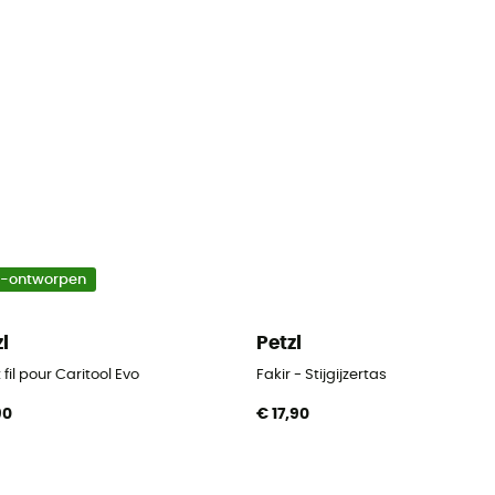
o-ontworpen
zl
Petzl
 fil pour Caritool Evo
Fakir - Stijgijzertas
90
€ 17,90