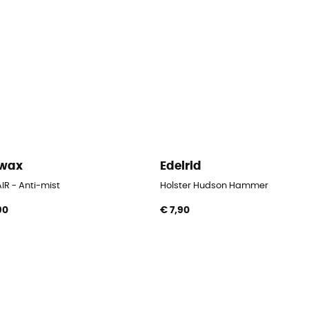
kwax
Edelrid
IR - Anti-mist
Holster Hudson Hammer
90
€ 7,90