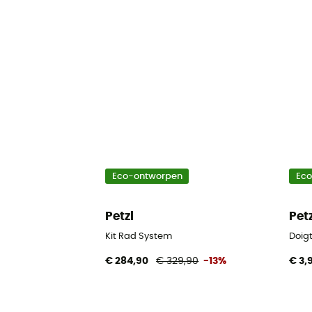
Eco-ontworpen
Ec
Petzl
Pet
Kit Rad System
Doigt
€ 284,90
€ 329,90
-13%
€ 3,