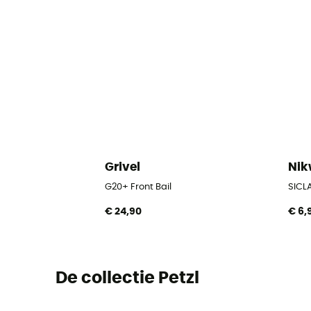
Grivel
Ni
G20+ Front Bail
SICLA
€ 24,90
€ 6,
De collectie Petzl