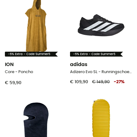
-5% Extra - Code Summer5
-5% Extra - Code Summer5
ION
adidas
Core - Poncho
Adizero Evo SL - Runningschoenen - Heren
€ 109,90
€ 149,90
-
27
%
€ 59,90