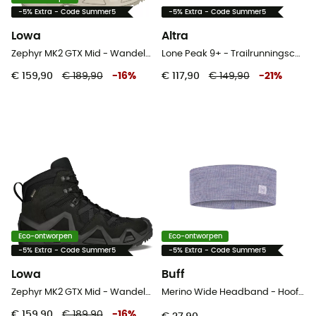
-5% Extra - Code Summer5
-5% Extra - Code Summer5
Lowa
Altra
Zephyr MK2 GTX Mid - Wandelschoenen
Lone Peak 9+ - Trailrunningschoenen - Dames
€ 159,90
€ 189,90
-
16
%
€ 117,90
€ 149,90
-
21
%
Eco-ontworpen
Eco-ontworpen
-5% Extra - Code Summer5
-5% Extra - Code Summer5
Lowa
Buff
Zephyr MK2 GTX Mid - Wandelschoenen
Merino Wide Headband - Hoofdband
€ 159,90
€ 189,90
-
16
%