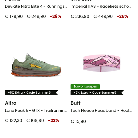
Deviate Nitro Elite 4 - Runningschoenen - Heren
Imperial II AS - Racefiets schoenen
€ 179,90
€ 249,90
-
28
%
€ 336,90
€ 449,90
-
25
%
Eco-ontworpen
-5% Extra - Code Summer5
-5% Extra - Code Summer5
Altra
Buff
Lone Peak 9+ GTX - Trailrunningschoenen - Heren
Tech Fleece Headband - Hoofdband
€ 132,30
€ 169,90
-
22
%
€ 15,90