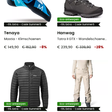
Eco-ontworpen
-5% Extra - Code Summer5
-5% Extra - Code Summer5
Tenaya
Hanwag
Mastia - Klimschoenen
Tatra II GTX - Wandelschoenen Heren
€ 149,90
€ 162,90
-
8
%
€ 239,90
€ 339,90
-
28
%
Eco-ontworpen
Eco-ontworpen
-5% Extra - Code Summer5
-5% Extra - Code Summer5