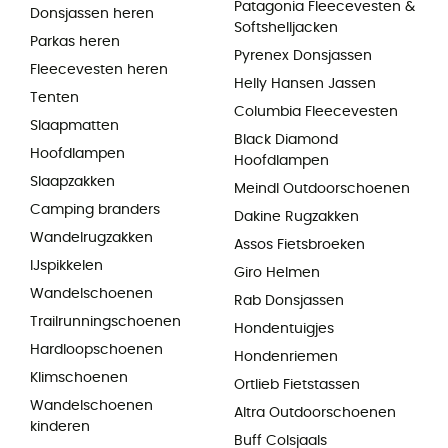
Patagonia Fleecevesten &
Donsjassen heren
Softshelljacken
Parkas heren
Pyrenex Donsjassen
Fleecevesten heren
Helly Hansen Jassen
Tenten
Columbia Fleecevesten
Slaapmatten
Black Diamond
Hoofdlampen
Hoofdlampen
Slaapzakken
Meindl Outdoorschoenen
Camping branders
Dakine Rugzakken
Wandelrugzakken
Assos Fietsbroeken
IJspikkelen
Giro Helmen
Wandelschoenen
Rab Donsjassen
Trailrunningschoenen
Hondentuigjes
Hardloopschoenen
Hondenriemen
Klimschoenen
Ortlieb Fietstassen
Wandelschoenen
Altra Outdoorschoenen
kinderen
Buff Colsjaals