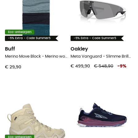
Eco-ontworpen
-5% Extra - Code Summer5
-5% Extra - Code Summer5
Buff
Oakley
Merino Move Block - Merino wollen Sjaal
Meta Vanguard - Slimme Brillen
€ 499,90
€ 548,90
-
9
%
€ 29,90
Eco-ontworpen