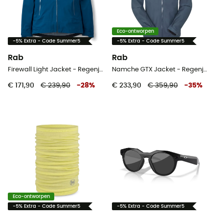
Eco-ontworpen
-5% Extra - Code Summer5
-5% Extra - Code Summer5
Rab
Rab
Firewall Light Jacket - Regenjas - Dames
Namche GTX Jacket - Regenjas - Heren
€ 171,90
€ 239,90
-
28
%
€ 233,90
€ 359,90
-
35
%
Eco-ontworpen
-5% Extra - Code Summer5
-5% Extra - Code Summer5