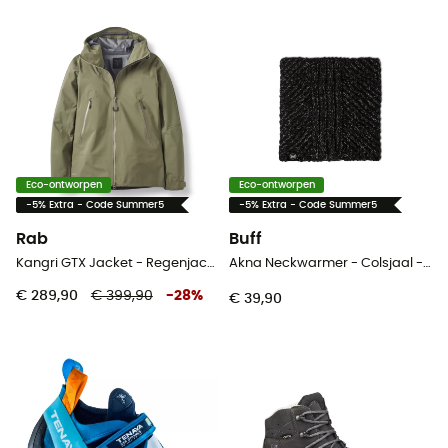
Eco-ontworpen
Eco-ontworpen
-5% Extra - Code Summer5
-5% Extra - Code Summer5
Rab
Buff
Kangri GTX Jacket - Regenjack - Dames
Akna Neckwarmer - Colsjaal - Dames
€ 289,90
€ 399,90
-
28
%
€ 39,90