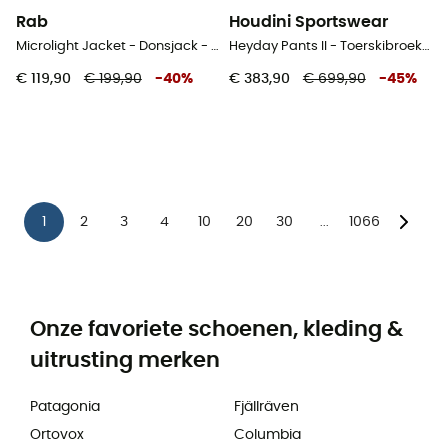
Rab
Houdini Sportswear
Microlight Jacket - Donsjack - Heren
Heyday Pants II - Toerskibroek - Dames
€ 119,90
€ 199,90
-
40
%
€ 383,90
€ 699,90
-
45
%
1
2
3
4
10
20
30
1066
...
Onze favoriete schoenen, kleding &
uitrusting merken
Patagonia
Fjällräven
Ortovox
Columbia