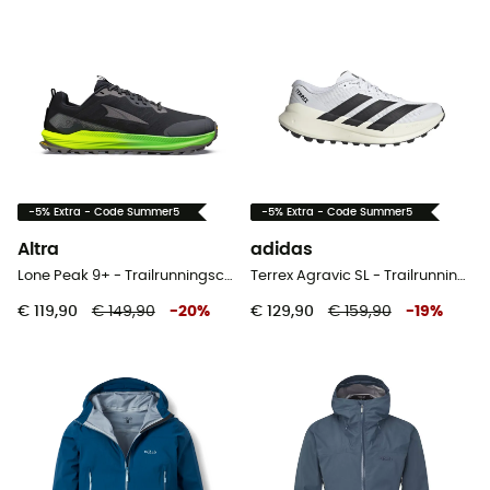
-5% Extra - Code Summer5
-5% Extra - Code Summer5
Altra
adidas
Lone Peak 9+ - Trailrunningschoenen - Heren
Terrex Agravic SL - Trailrunningschoenen - Heren
€ 119,90
€ 149,90
-
20
%
€ 129,90
€ 159,90
-
19
%