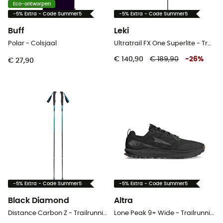
Eco-ontworpen
-5% Extra - Code Summer5
-5% Extra - Code Summer5
Buff
Leki
Polar - Colsjaal
Ultratrail FX One Superlite - Trailrunningstokken
€ 140,90
€ 189,90
-
26
%
€ 27,90
-5% Extra - Code Summer5
-5% Extra - Code Summer5
Black Diamond
Altra
Distance Carbon Z - Trailrunningstokken
Lone Peak 9+ Wide - Trailrunningschoenen - Heren