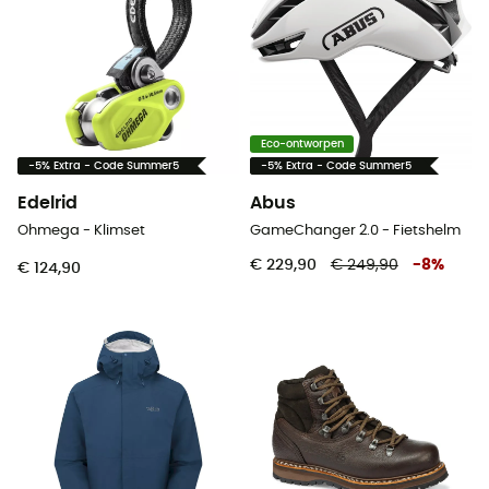
Eco-ontworpen
-5% Extra - Code Summer5
-5% Extra - Code Summer5
Edelrid
Abus
Ohmega - Klimset
GameChanger 2.0 - Fietshelm
€ 229,90
€ 249,90
-
8
%
€ 124,90