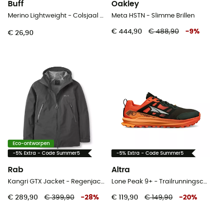
Buff
Oakley
Merino Lightweight - Colsjaal - Kinderen
Meta HSTN - Slimme Brillen
€ 444,90
€ 488,90
-
9
%
€ 26,90
Eco-ontworpen
-5% Extra - Code Summer5
-5% Extra - Code Summer5
Rab
Altra
Kangri GTX Jacket - Regenjack - Heren
Lone Peak 9+ - Trailrunningschoenen - Heren
€ 289,90
€ 399,90
-
28
%
€ 119,90
€ 149,90
-
20
%