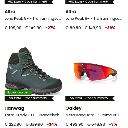
-5% Extra - Code Summer5
-5% Extra - Code Summer5
Altra
Altra
Lone Peak 9+ - Trailrunningschoenen - Heren
Lone Peak 9+ - Trailrunningschoenen - Dames
€ 109,90
€ 149,90
-
27
%
€ 90,90
€ 149,90
-
39
%
Eco-ontworpen
-5% Extra - Code Summer5
-5% Extra - Code Summer5
Hanwag
Oakley
Tatra II Lady GTX - Wandelschoenen Dames
Meta Vanguard - Slimme Brillen
€ 222,90
€ 339,90
-
34
%
€ 499,90
€ 548,90
-
9
%