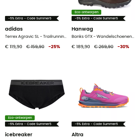
Eco-ontworpen
-5% Extra - Code Summer5
-5% Extra - Code Summer5
adidas
Hanwag
Terrex Agravic SL - Trailrunningschoenen - Heren
Banks GTX - Wandelschoenen Heren
€ 119,90
€ 159,90
-
25
%
€ 189,90
€ 269,90
-
30
%
Eco-ontworpen
-5% Extra - Code Summer5
-5% Extra - Code Summer5
icebreaker
Altra