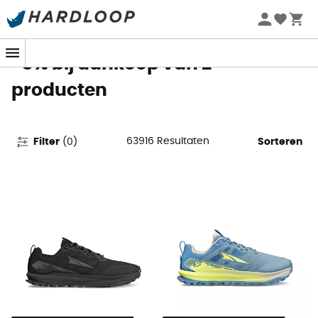
Zomeraanbiedingen 🔥 -5% EXTRA vanaf 2 producten* met
code Summer5
-5% bij aankoop van 2
producten
63916
Resultaten
Filter
(
0
)
Sorteren