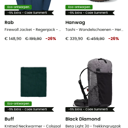
Eco-ontworpen
Eco-ontworpen
-5% Extra - Code Summer5
-5% Extra - Code Summer5
Rab
Hanwag
Firewall Jacket - Regenjack - Heren
Tashi - Wandelschoenen - Heren
€ 148,90
€ 199,90
-
26
%
€ 339,90
€ 459,90
-
26
%
Eco-ontworpen
-5% Extra - Code Summer5
-5% Extra - Code Summer5
Buff
Black Diamond
Knitted Neckwarmer - Colsjaal
Beta Light 30 - Trekkingrugzak