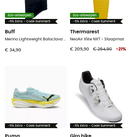
Eco-ontworpen
Eco-ontworpen
-5% Extra - Code Summer5
-5% Extra - Code Summer5
Buff
Thermarest
Merino Lightweight Balaclava - Bivakmuts
NeoAir Xlite NXT - Slaapmat
€ 209,90
€ 264,90
-
21
%
€ 34,90
-5% Extra - Code Summer5
-5% Extra - Code Summer5
Puma
Giro bike