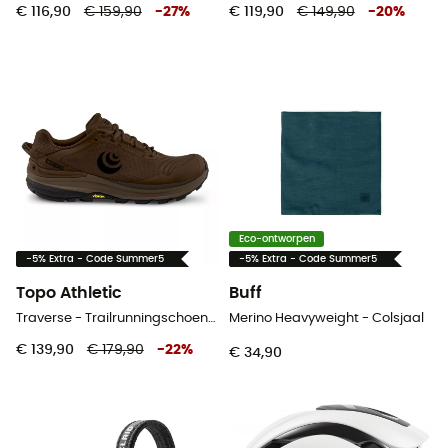
€ 116,90
€ 159,90
-
27
%
€ 119,90
€ 149,90
-
20
%
Eco-ontworpen
-5% Extra - Code Summer5
-5% Extra - Code Summer5
Topo Athletic
Buff
Traverse - Trailrunningschoenen - Heren
Merino Heavyweight - Colsjaal
€ 139,90
€ 179,90
-
22
%
€ 34,90