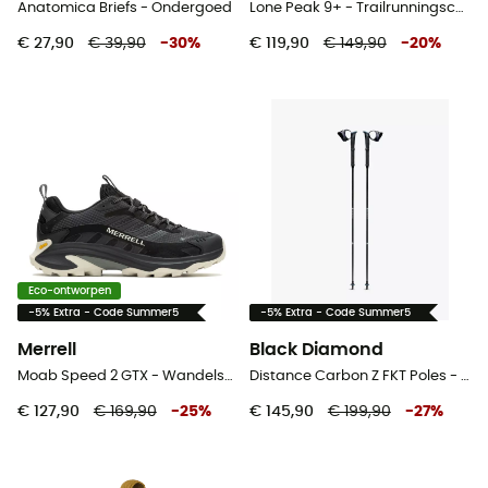
Anatomica Briefs - Ondergoed
Lone Peak 9+ - Trailrunningschoenen - Dames
€ 27,90
€ 39,90
-
30
%
€ 119,90
€ 149,90
-
20
%
Eco-ontworpen
-5% Extra - Code Summer5
-5% Extra - Code Summer5
Merrell
Black Diamond
Moab Speed 2 GTX - Wandelschoenen - Heren
Distance Carbon Z FKT Poles - Trailrunningstokken
€ 127,90
€ 169,90
-
25
%
€ 145,90
€ 199,90
-
27
%