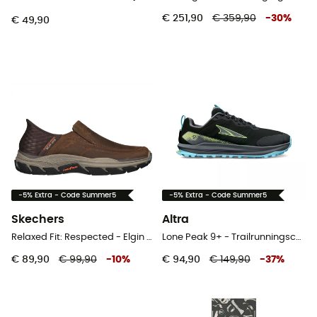
€ 251,90
€ 359,90
-
30
%
€ 49,90
-5% Extra - Code Summer5
-5% Extra - Code Summer5
Skechers
Altra
Relaxed Fit: Respected - Elgin - Urban schoenen - Heren
Lone Peak 9+ - Trailrunningschoenen - Heren
€ 89,90
€ 99,90
-
10
%
€ 94,90
€ 149,90
-
37
%