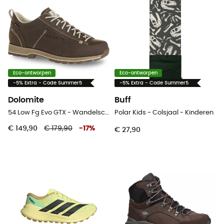
Eco-ontworpen
Eco-ontworpen
-5% Extra - Code Summer5
-5% Extra - Code Summer5
Dolomite
Buff
54 Low Fg Evo GTX - Wandelschoenen
Polar Kids - Colsjaal - Kinderen
€ 149,90
€ 179,90
-
17
%
€ 27,90