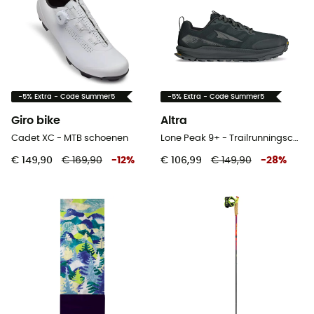
-5% Extra - Code Summer5
-5% Extra - Code Summer5
Giro bike
Altra
Cadet XC - MTB schoenen
Lone Peak 9+ - Trailrunningschoenen - Dames
€ 149,90
€ 169,90
-
12
%
€ 106,99
€ 149,90
-
28
%