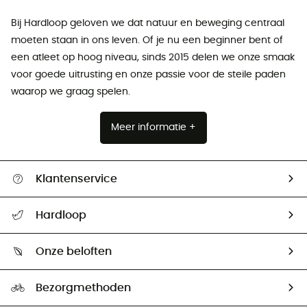
Bij Hardloop geloven we dat natuur en beweging centraal
moeten staan ​​in ons leven. Of je nu een beginner bent of
een atleet op hoog niveau, sinds 2015 delen we onze smaak
voor goede uitrusting en onze passie voor de steile paden
waarop we graag spelen.
Meer informatie +
Klantenservice
Helpcentrum & contact
Hardloop
Mijn zending volgen
Wie zijn we ?
Retourzendingen & Terugbetalingen
Onze beloften
HardGuides
Maattabelen
Ecologische voetafdruk
Ambassadeurs
Bezorgmethoden
Tweedehands