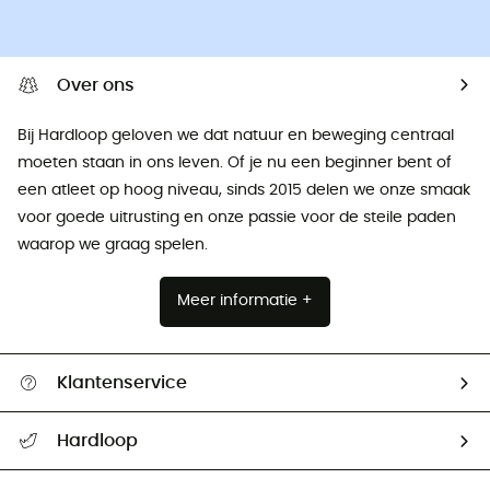
Over ons
Bij Hardloop geloven we dat natuur en beweging centraal
moeten staan ​​in ons leven. Of je nu een beginner bent of
een atleet op hoog niveau, sinds 2015 delen we onze smaak
voor goede uitrusting en onze passie voor de steile paden
waarop we graag spelen.
Meer informatie +
Klantenservice
Helpcentrum & contact
Hardloop
Mijn zending volgen
Wie zijn we ?
Retourzendingen & Terugbetalingen