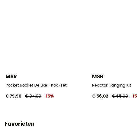
MSR
MSR
Pocket Rocket Deluxe - Kookset
Reactor Hanging Kit
€ 79,90
€ 94,90
-15%
€ 56,02
€ 65,90
-1
Favorieten