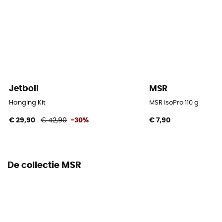
vent / Réflécteur thermique
Jetboil
MSR
Hanging Kit
MSR IsoPro 110 g
€ 29,90
€ 42,90
-30%
€ 7,90
De collectie MSR