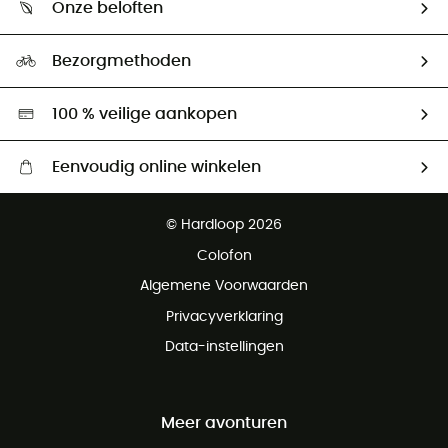
Onze beloften
HardGuides
Maattabelen
Ecologische voetafdruk
Ambassadeurs
Bezorgmethoden
Tweedehands
Hardgreen
100 % veilige aankopen
Eenvoudig online winkelen
Gratis levering vanaf € 100
© Hardloop 2026
Gratis retourneren binnen 100 dagen
Colofon
Gratis klantenservice
Algemene Voorwaarden
Privacyverklaring
Data-instellingen
Meer avonturen