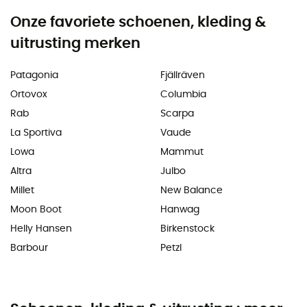
Onze favoriete schoenen, kleding &
uitrusting merken
Patagonia
Fjällräven
Ortovox
Columbia
Rab
Scarpa
La Sportiva
Vaude
Lowa
Mammut
Altra
Julbo
Millet
New Balance
Moon Boot
Hanwag
Helly Hansen
Birkenstock
Barbour
Petzl