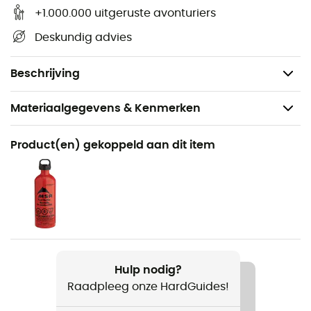
Multifuelbrander
+1.000.000 uitgeruste avonturiers
Shaker Jet
™-technologie voor snelle en
Deskundig advies
eenvoudige reiniging tijdens een wandeling
Gewicht: 400 g
Beschrijving
Materiaalgegevens & Kenmerken
Aanbevolen voor
Product(en) gekoppeld aan dit item
Wandelen / Trekking / Kamperen
Gewicht
395 g
Product
Dragonfly Stove
Hulp nodig?
Raadpleeg onze HardGuides!
Type brandstof
Multicombustibles