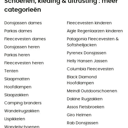
Schoenen, kleding & uitrusting : meer
categorieën
Donsjassen dames
Fleecevesten kinderen
Parkas dames
Aigle Regenlaarzen kinderen
Fleecevesten dames
Patagonia Fleecevesten &
Softshelljacken
Donsjassen heren
Pyrenex Donsjassen
Parkas heren
Helly Hansen Jassen
Fleecevesten heren
Columbia Fleecevesten
Tenten
Black Diamond
Slaapmatten
Hoofdlampen
Hoofdlampen
Meindl Outdoorschoenen
Slaapzakken
Dakine Rugzakken
Camping branders
Assos Fietsbroeken
Wandelrugzakken
Giro Helmen
IJspikkelen
Rab Donsjassen
Wandelschoenen