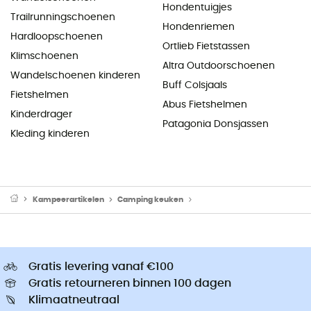
Hondentuigjes
Trailrunningschoenen
Hondenriemen
Hardloopschoenen
Ortlieb Fietstassen
Klimschoenen
Altra Outdoorschoenen
Wandelschoenen kinderen
Buff Colsjaals
Fietshelmen
Abus Fietshelmen
Kinderdrager
Patagonia Donsjassen
Kleding kinderen
Kampeerartikelen
Camping keuken
Camping Branders & Kooktoe
Gratis levering vanaf €100
Gratis retourneren binnen 100 dagen
Klimaatneutraal