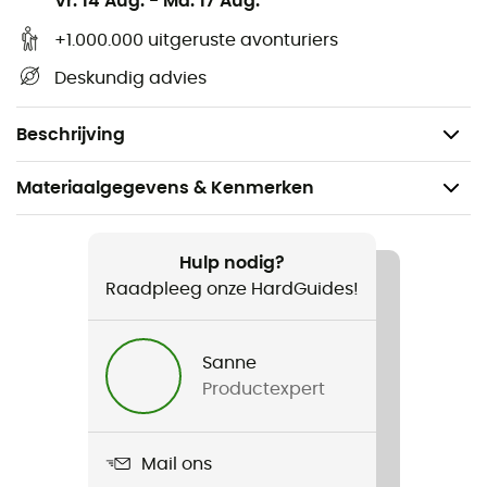
Vr. 14 Aug.
-
Ma. 17 Aug.
aan de voorkant, soepeler aan de achterkant
+1.000.000 uitgeruste avonturiers
Lus voor magnesiumzak
Deskundig advies
Elastieken voor het verbinden van de beenlussen
met snel te openen kunststof gespen
Beschrijving
Materiaalgegevens & Kenmerken
Aanbevolen voor
Klimmen / Multipitch klimmen / Sportklimmen / Indoor
Hulp nodig?
klimmen
Raadpleeg onze HardGuides!
Voor
Sanne
Heren / Dames
Productexpert
Gewicht
380 g (M)
Mail ons