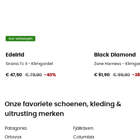
Eco-ontworpen
Edelrid
Black Diamond
Sirana Tc II - Klimgordel
Zone Harness - Klimgor
€ 47,50
€ 79,90
-40%
€ 61,90
€ 99,90
-3
Onze favoriete schoenen, kleding &
uitrusting merken
Patagonia
Fjällräven
Ortovox
Columbia