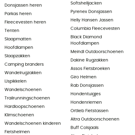
Softshelljacken
Donsjassen heren
Pyrenex Donsjassen
Parkas heren
Helly Hansen Jassen
Fleecevesten heren
Columbia Fleecevesten
Tenten
Black Diamond
Slaapmatten
Hoofdlampen
Hoofdlampen
Meindl Outdoorschoenen
Slaapzakken
Dakine Rugzakken
Camping branders
Assos Fietsbroeken
Wandelrugzakken
Giro Helmen
IJspikkelen
Rab Donsjassen
Wandelschoenen
Hondentuigjes
Trailrunningschoenen
Hondenriemen
Hardloopschoenen
Ortlieb Fietstassen
Klimschoenen
Altra Outdoorschoenen
Wandelschoenen kinderen
Buff Colsjaals
Fietshelmen