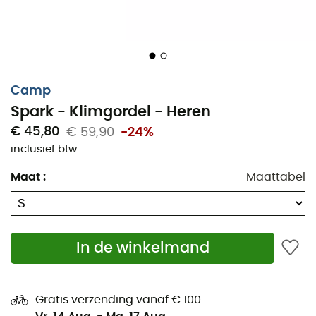
winterkleding, deze klimgordel past zich aan uw
lichaamsvorm aan.
Veelzijdig
en snel aanpasbaar, de
Spark is een onmisbare keuze voor alle liefhebbers van
outdoor sporten, van de beginnende klimmer tot de
ervaren alpinist.
Camp
Lichte en veelzijdige klimgordel voor rotsklimmen
Spark - Klimgordel - Heren
op elk niveau
€ 45,80
€ 59,90
-24%
Thermo gevormde binnenkant en gelaagde
inclusief btw
constructie, met vulling van geëxpandeerd
polyethyleen met verschillende dichtheden voor
Maat
:
Maattabel
een uitzonderlijk comfort
Snelvergrendelende roestvrijstalen gespen op de
tailleband en beenlussen
In de winkelmand
Verstelbare beenlussen voor maximale
personalisatie
Gratis verzending vanaf € 100
4 verschillende materiaalhouders: voorgevormd