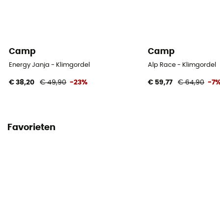
Persoonlijke beschermingsuitrusting
PPE - Category 3
Camp
Camp
Energy Janja - Klimgordel
Alp Race - Klimgordel
€ 38,20
€ 49,90
-23%
€ 59,77
€ 64,90
-7
Favorieten