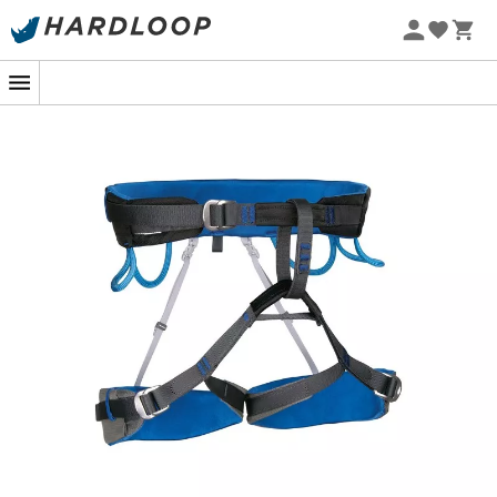
combineert veiligheid en comfort dankzij zijn thermo
Zomeraanbiedingen 🔥 -5% EXTRA vanaf 2 producten* met
gevormde binnenkant, die perfect aansluit op de
code Summer5
contouren van uw lichaam voor een optimale
klimervaring.
De gelaagde constructie van de Spark, met een vulling
van geëxpandeerd polyethyleen met verschillende
dichtheden, zorgt voor een
perfecte ondersteuning
zonder concessies te doen aan de lichtheid. U zult zich
als in een cocon voelen, zelfs tijdens de meest
veeleisende beklimmingen. Dit ingenieuze ontwerp zorgt
voor een gelijkmatige drukverdeling, waardoor de
spanningspunten worden verminderd en uw comfort
tijdens uw verticale avonturen wordt vergroot.
De verstelbare beenlussen van de Spark bieden een
uitstekende
aanpassingsmogelijkheid
, die zich snel
aanpast aan uw behoeften en uw kleding. Of u nu lichte
kleding voor de zomer draagt of ingepakt bent in