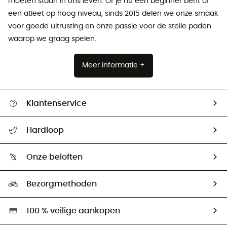
moeten staan ​​in ons leven. Of je nu een beginner bent of
een atleet op hoog niveau, sinds 2015 delen we onze smaak
voor goede uitrusting en onze passie voor de steile paden
waarop we graag spelen.
Meer informatie +
Klantenservice
Helpcentrum & contact
Hardloop
Mijn zending volgen
Wie zijn we ?
Retourzendingen & Terugbetalingen
Onze beloften
HardGuides
Maattabelen
Ecologische voetafdruk
Ambassadeurs
Bezorgmethoden
Tweedehands
Hardgreen
100 % veilige aankopen