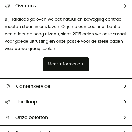
Over ons
Bij Hardloop geloven we dat natuur en beweging centraal
moeten staan ​​in ons leven. Of je nu een beginner bent of
een atleet op hoog niveau, sinds 2015 delen we onze smaak
voor goede uitrusting en onze passie voor de steile paden
waarop we graag spelen.
Meer informatie +
Klantenservice
Helpcentrum & contact
Hardloop
Mijn zending volgen
Wie zijn we ?
Retourzendingen & Terugbetalingen
Onze beloften
HardGuides
Maattabelen
Ecologische voetafdruk
Ambassadeurs