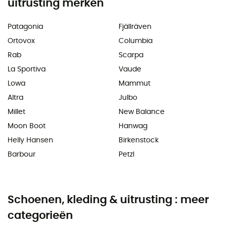
uitrusting merken
Patagonia
Fjällräven
Ortovox
Columbia
Rab
Scarpa
La Sportiva
Vaude
Lowa
Mammut
Altra
Julbo
Millet
New Balance
Moon Boot
Hanwag
Helly Hansen
Birkenstock
Barbour
Petzl
Schoenen, kleding & uitrusting : meer
categorieën