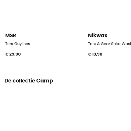
1
Aantal apses
1
MSR
Nikwax
Oppervlakte van absiden
70 cm
Tent Guylines
Tent & Gear Solar Was
€ 29,90
€ 13,90
Dak
Dubbel
Buitentent waterkolom (mm)
De collectie Camp
2 000 mm
Bodem waterkolom (mm)
5 000 mm
Materialen buitentent
Nylon Ripstop 30D