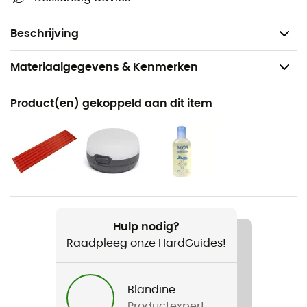
Dubbel dak: 2000 mm
Grondzeil: 5000 mm
Beschrijving
Materiaalgegevens & Kenmerken
Aanbevolen voor
Product(en) gekoppeld aan dit item
Wandelen / Trekking / Kamperen / Bivak
Gewicht
1500 g
Product
Minima 2 SL
Hulp nodig?
Raadpleeg onze HardGuides!
Seizoen
3 seizoenen
Blandine
Aantal personen
Productexpert