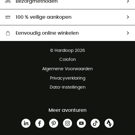
Bezorgmethoden
Tweedehands
Hardgreen
100 % veilige aankopen
Eenvoudig online winkelen
Gratis levering vanaf € 100
© Hardloop 2026
Gratis retourneren binnen 100 dagen
Colofon
Gratis klantenservice
Algemene Voorwaarden
Privacyverklaring
Data-instellingen
Meer avonturen