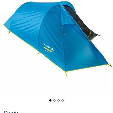
De
Minima 2 SL
van
Camp
is een
2-Personen-tent
,
ideaal voor uw
wandelingen
of
trektochten
. Het
dubbele dak van nylon is superlicht en het muskietennet
Camp