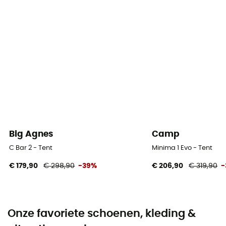
Big Agnes
Camp
C Bar 2 - Tent
Minima 1 Evo - Tent
€ 179,90
€ 298,90
-39%
€ 206,90
€ 319,90
-
Onze favoriete schoenen, kleding &