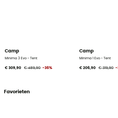
Bodemmaterialen
Nylon 70D 190 T/N
Camp
Camp
Minima 3 Evo - Tent
Minima 1 Evo - Tent
€ 309,90
€ 489,90
-36%
€ 206,90
€ 319,90
-
Favorieten