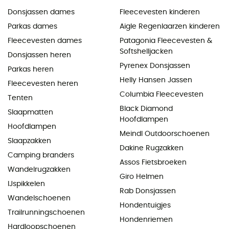
Donsjassen dames
Fleecevesten kinderen
Parkas dames
Aigle Regenlaarzen kinderen
Fleecevesten dames
Patagonia Fleecevesten &
Softshelljacken
Donsjassen heren
Pyrenex Donsjassen
Parkas heren
Helly Hansen Jassen
Fleecevesten heren
Columbia Fleecevesten
Tenten
Black Diamond
Slaapmatten
Hoofdlampen
Hoofdlampen
Meindl Outdoorschoenen
Slaapzakken
Dakine Rugzakken
Camping branders
Assos Fietsbroeken
Wandelrugzakken
Giro Helmen
IJspikkelen
Rab Donsjassen
Wandelschoenen
Hondentuigjes
Trailrunningschoenen
Hondenriemen
Hardloopschoenen