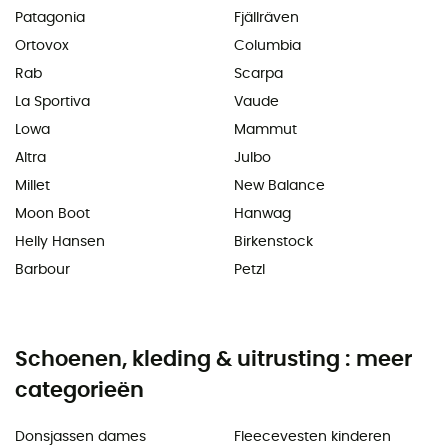
Patagonia
Fjällräven
Ortovox
Columbia
Rab
Scarpa
La Sportiva
Vaude
Lowa
Mammut
Altra
Julbo
Millet
New Balance
Moon Boot
Hanwag
Helly Hansen
Birkenstock
Barbour
Petzl
Schoenen, kleding & uitrusting : meer
categorieën
Donsjassen dames
Fleecevesten kinderen