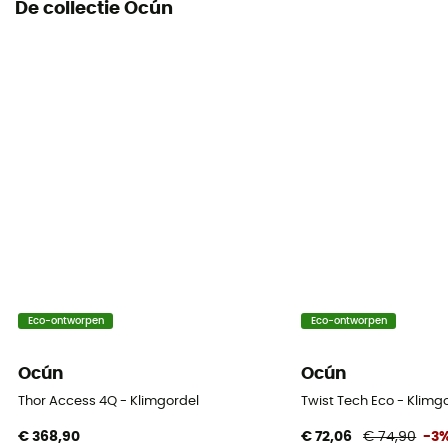
De collectie Ocún
Eco-ontworpen
Eco-ontworpen
Ocún
Ocún
Thor Access 4Q - Klimgordel
Twist Tech Eco - Klimg
€ 368,90
€ 72,06
€ 74,90
-3