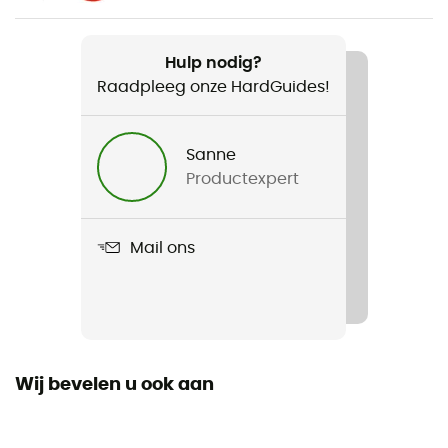
Gewicht
Hulp nodig?
370 g (XS-M)/ 410 g (M-XL)
Raadpleeg onze HardGuides!
Product
Twist
Sanne
Productexpert
Standaard
EN 12277 typ C
Mail ons
Label
Origine Européenne Garantie
Persoonlijke beschermingsuitrusting
PPE - Category 3
Wij bevelen u ook aan