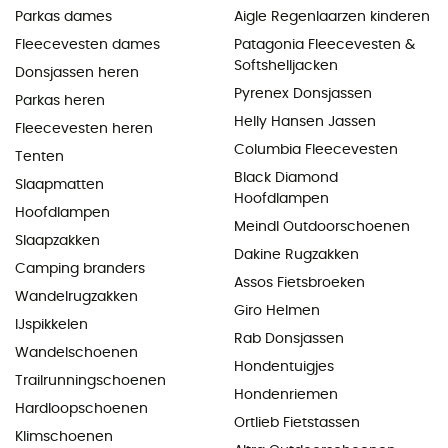
Parkas dames
Aigle Regenlaarzen kinderen
Fleecevesten dames
Patagonia Fleecevesten &
Softshelljacken
Donsjassen heren
Pyrenex Donsjassen
Parkas heren
Helly Hansen Jassen
Fleecevesten heren
Columbia Fleecevesten
Tenten
Black Diamond
Slaapmatten
Hoofdlampen
Hoofdlampen
Meindl Outdoorschoenen
Slaapzakken
Dakine Rugzakken
Camping branders
Assos Fietsbroeken
Wandelrugzakken
Giro Helmen
IJspikkelen
Rab Donsjassen
Wandelschoenen
Hondentuigjes
Trailrunningschoenen
Hondenriemen
Hardloopschoenen
Ortlieb Fietstassen
Klimschoenen