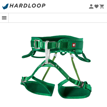
Zomeraanbiedingen 🔥 -5% EXTRA vanaf 2 producten* met
code Summer5
Eco-ontworpen
De
Ocùn Twist klimgordel
is speciaal ontworpen voor
veelzijdige klimmers die op zoek zijn naar een enkele
klimgordel die alles aankan. Licht genoeg voor
sportklimmen
en tegelijkertijd uiterst comfortabel voor
multipitch klimmen
. Dankzij de
drie zelfblokkerende
gespen
en de verstelbare taille past hij perfect bij jouw
lichaamsvorm. De vier lussen van robuust materiaal
bieden gemakkelijk plaats aan de standaarduitrusting
die nodig is voor de meeste klimactiviteiten. Voor je
veiligheid is de klimgordel voorzien van een slijtage-
indicator in de inbindlus, die je tijdig waarschuwt