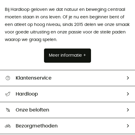
Bij Hardloop geloven we dat natuur en beweging centraal
moeten staan ​​in ons leven. Of je nu een beginner bent of
een atleet op hoog niveau, sinds 2015 delen we onze smaak
voor goede uitrusting en onze passie voor de steile paden
waarop we graag spelen.
Meer informatie +
Klantenservice
Helpcentrum & contact
Hardloop
Mijn zending volgen
Wie zijn we ?
Retourzendingen & Terugbetalingen
Onze beloften
HardGuides
Maattabelen
Ecologische voetafdruk
Ambassadeurs
Bezorgmethoden
Tweedehands