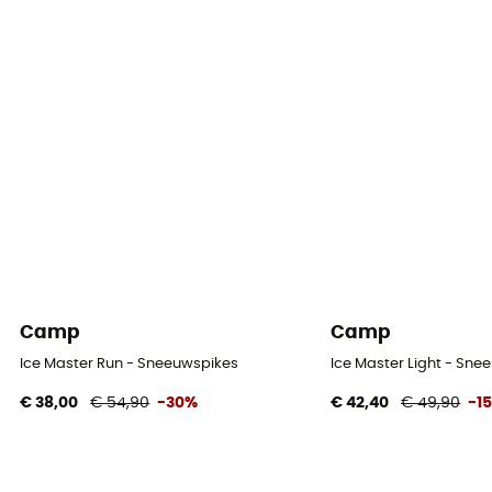
Camp
Camp
Ice Master Run - Sneeuwspikes
Ice Master Light - Sne
€ 38,00
€ 54,90
-30%
€ 42,40
€ 49,90
-1