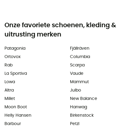
Onze favoriete schoenen, kleding &
uitrusting merken
Patagonia
Fjällräven
Ortovox
Columbia
Rab
Scarpa
La Sportiva
Vaude
Lowa
Mammut
Altra
Julbo
Millet
New Balance
Moon Boot
Hanwag
Helly Hansen
Birkenstock
Barbour
Petzl