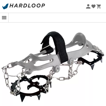
Zomeraanbiedingen 🔥 -5% EXTRA vanaf 2 producten* met
code Summer5
De
Ice Master Light
, ontworpen door
Camp
, zijn