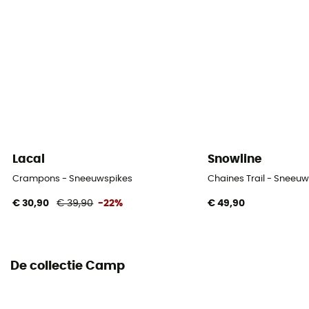
Anti-knelpunten
No
Draagtas
Ja
Persoonlijke beschermingsuitrusting
PPE - Category 2
Lacal
Snowline
Crampons - Sneeuwspikes
Chaines Trail - Sneeu
€ 30,90
€ 39,90
-22%
€ 49,90
De collectie Camp