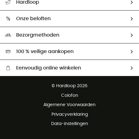
Hardloop
Mijn zending volgen
Wie zijn we ?
Retourzendingen & Terugbetalingen
Onze beloften
HardGuides
Maattabelen
Ecologische voetafdruk
Ambassadeurs
Bezorgmethoden
Tweedehands
Hardgreen
100 % veilige aankopen
Eenvoudig online winkelen
Gratis levering vanaf € 100
© Hardloop 2026
Gratis retourneren binnen 100 dagen
Colofon
Gratis klantenservice
Algemene Voorwaarden
Privacyverklaring
Data-instellingen