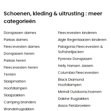
Schoenen, kleding & uitrusting : meer
categorieën
Donsjassen dames
Fleecevesten kinderen
Parkas dames
Aigle Regenlaarzen kinderen
Fleecevesten dames
Patagonia Fleecevesten &
Softshelljacken
Donsjassen heren
Pyrenex Donsjassen
Parkas heren
Helly Hansen Jassen
Fleecevesten heren
Columbia Fleecevesten
Tenten
Black Diamond
Slaapmatten
Hoofdlampen
Hoofdlampen
Meindl Outdoorschoenen
Slaapzakken
Dakine Rugzakken
Camping branders
Assos Fietsbroeken
Wandelrugzakken