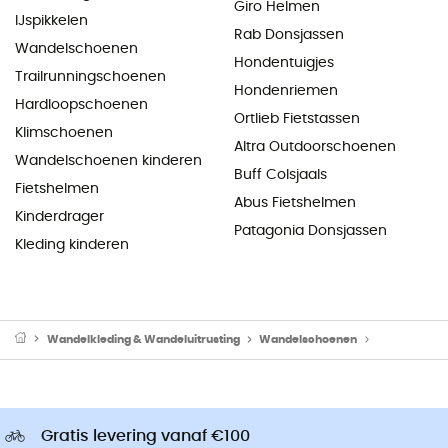
Giro Helmen
IJspikkelen
Rab Donsjassen
Wandelschoenen
Hondentuigjes
Trailrunningschoenen
Hondenriemen
Hardloopschoenen
Ortlieb Fietstassen
Klimschoenen
Altra Outdoorschoenen
Wandelschoenen kinderen
Buff Colsjaals
Fietshelmen
Abus Fietshelmen
Kinderdrager
Patagonia Donsjassen
Kleding kinderen
Wandelkleding & Wandeluitrusting
Wandelschoenen
Wandelscho
Gratis levering vanaf €100