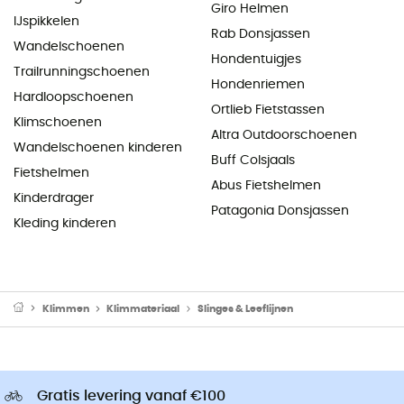
Giro Helmen
IJspikkelen
Rab Donsjassen
Wandelschoenen
Hondentuigjes
Trailrunningschoenen
Hondenriemen
Hardloopschoenen
Ortlieb Fietstassen
Klimschoenen
Altra Outdoorschoenen
Wandelschoenen kinderen
Buff Colsjaals
Fietshelmen
Abus Fietshelmen
Kinderdrager
Patagonia Donsjassen
Kleding kinderen
Klimmen
Klimmateriaal
Slinges & Leeflijnen
Gratis levering vanaf €100