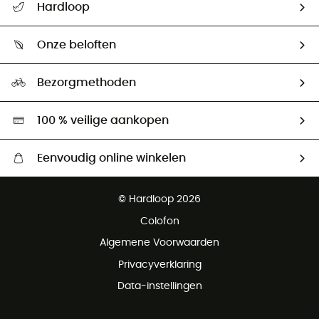
Hardloop
Mijn zending volgen
Wie zijn we ?
Retourzendingen & Terugbetalingen
Onze beloften
HardGuides
Maattabelen
Ecologische voetafdruk
Ambassadeurs
Bezorgmethoden
Tweedehands
Hardgreen
100 % veilige aankopen
Eenvoudig online winkelen
Gratis levering vanaf € 100
© Hardloop 2026
Gratis retourneren binnen 100 dagen
Colofon
Gratis klantenservice
Algemene Voorwaarden
Privacyverklaring
Data-instellingen