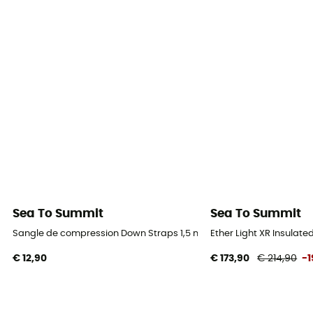
Sea To Summit
Sea To Summit
Sangle de compression Down Straps 1,5 m
Ether Light XR Insulat
€ 12,90
€ 173,90
€ 214,90
-