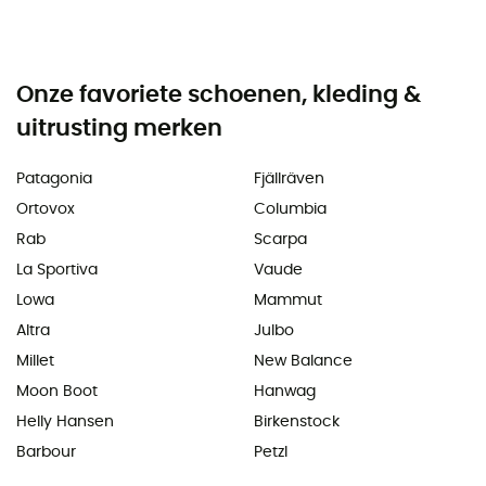
Onze favoriete schoenen, kleding &
uitrusting merken
Patagonia
Fjällräven
Ortovox
Columbia
Rab
Scarpa
La Sportiva
Vaude
Lowa
Mammut
Altra
Julbo
Millet
New Balance
Moon Boot
Hanwag
Helly Hansen
Birkenstock
Barbour
Petzl