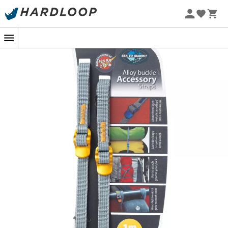
Zomeraanbiedingen 🔥 -5% EXTRA vanaf 2 producten* met
code Summer5
-5% Extra - Code Summer5