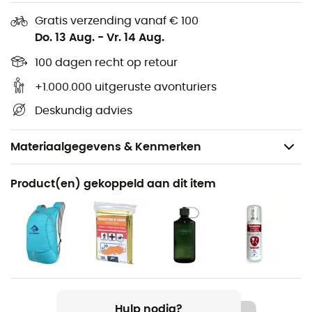
Gratis verzending vanaf € 100
Do. 13 Aug.
-
Vr. 14 Aug.
100 dagen recht op retour
+1.000.000 uitgeruste avonturiers
Deskundig advies
Materiaalgegevens & Kenmerken
Aanbevolen voor
Product(en) gekoppeld aan dit item
Wandelen / Trailrunning / Trekking / Reizen / Dagelijks
Leven
Voor
Heren / Dames
Gewicht
Hulp nodig?
38 g