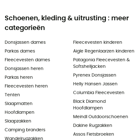
Schoenen, kleding & uitrusting : meer
categorieën
Donsjassen dames
Fleecevesten kinderen
Parkas dames
Aigle Regenlaarzen kinderen
Fleecevesten dames
Patagonia Fleecevesten &
Softshelljacken
Donsjassen heren
Pyrenex Donsjassen
Parkas heren
Helly Hansen Jassen
Fleecevesten heren
Columbia Fleecevesten
Tenten
Black Diamond
Slaapmatten
Hoofdlampen
Hoofdlampen
Meindl Outdoorschoenen
Slaapzakken
Dakine Rugzakken
Camping branders
Assos Fietsbroeken
Wandelrugzakken