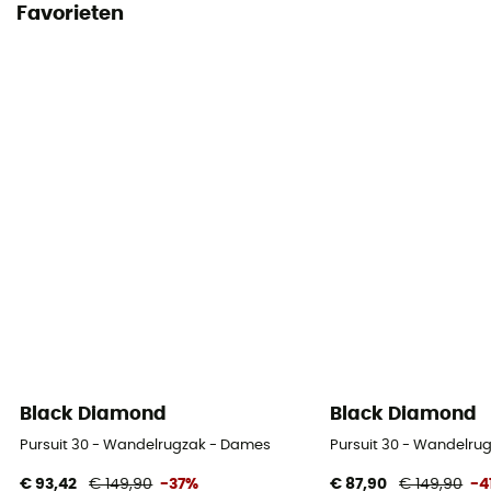
Favorieten
Black Diamond
Black Diamond
Pursuit 30 - Wandelrugzak - Dames
Pursuit 30 - Wandelru
€ 93,42
€ 149,90
-37%
€ 87,90
€ 149,90
-4