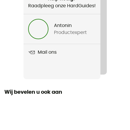
Raadpleeg onze HardGuides!
Product
de compression Tie Down
Antonin
Productexpert
Width
20 mm
Mail ons
Ongevouwen lengte
Wij bevelen u ook aan