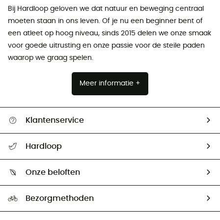
Bij Hardloop geloven we dat natuur en beweging centraal
moeten staan ​​in ons leven. Of je nu een beginner bent of
een atleet op hoog niveau, sinds 2015 delen we onze smaak
voor goede uitrusting en onze passie voor de steile paden
waarop we graag spelen.
Meer informatie +
Klantenservice
Helpcentrum & contact
Hardloop
Mijn zending volgen
Wie zijn we ?
Retourzendingen & Terugbetalingen
Onze beloften
HardGuides
Maattabelen
Ecologische voetafdruk
Ambassadeurs
Bezorgmethoden
Tweedehands
Hardgreen