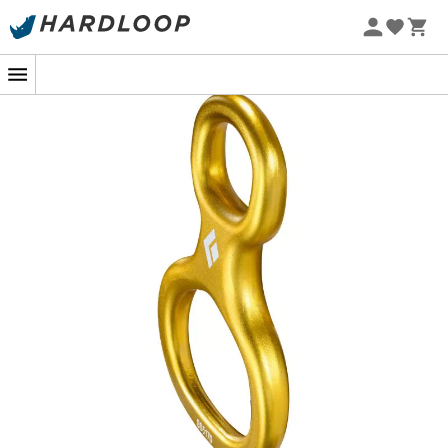
Zomeraanbiedingen 🔥 -5% EXTRA vanaf 2 producten* met
code Summer5
-5% Extra - Code Summer5