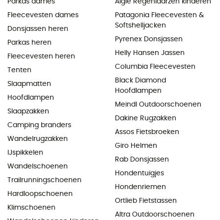
Parkas dames
Aigle Regenlaarzen kinderen
Fleecevesten dames
Patagonia Fleecevesten &
Softshelljacken
Donsjassen heren
Pyrenex Donsjassen
Parkas heren
Helly Hansen Jassen
Fleecevesten heren
Columbia Fleecevesten
Tenten
Black Diamond
Slaapmatten
Hoofdlampen
Hoofdlampen
Meindl Outdoorschoenen
Slaapzakken
Dakine Rugzakken
Camping branders
Assos Fietsbroeken
Wandelrugzakken
Giro Helmen
IJspikkelen
Rab Donsjassen
Wandelschoenen
Hondentuigjes
Trailrunningschoenen
Hondenriemen
Hardloopschoenen
Ortlieb Fietstassen
Klimschoenen
Altra Outdoorschoenen