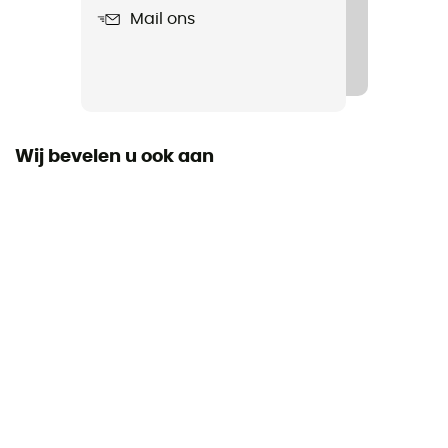
Super 8
Mail ons
Materiaal
Aluminium
Compatibele Touwen
< 11 mm (Single) / > 8,1 mm mm (Half)
Wij bevelen u ook aan
Persoonlijke beschermingsuitrusting
PPE - Category 3
Geassisteerd remmen
Nee