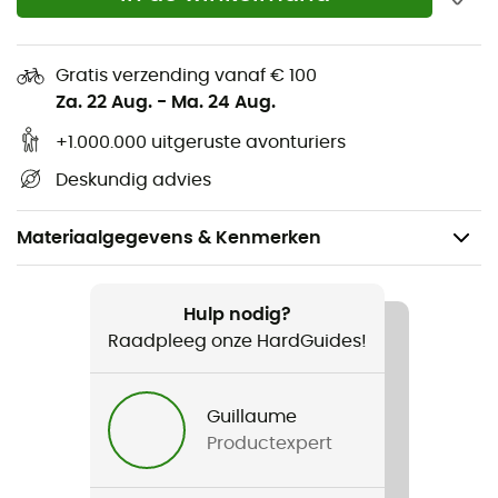
Gratis verzending vanaf € 100
Za. 22 Aug.
-
Ma. 24 Aug.
+1.000.000 uitgeruste avonturiers
Deskundig advies
Materiaalgegevens & Kenmerken
Aanbevolen voor
Klimmen / Multipitch klimmen / Canyoning /
Hulp nodig?
Bergbeklimmen
Raadpleeg onze HardGuides!
Gewicht
Guillaume
87 g
Productexpert
Product