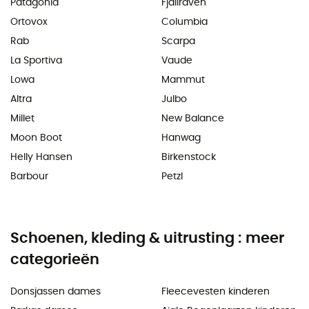
Patagonia
Fjällräven
Ortovox
Columbia
Rab
Scarpa
La Sportiva
Vaude
Lowa
Mammut
Altra
Julbo
Millet
New Balance
Moon Boot
Hanwag
Helly Hansen
Birkenstock
Barbour
Petzl
Schoenen, kleding & uitrusting : meer
categorieën
Donsjassen dames
Fleecevesten kinderen