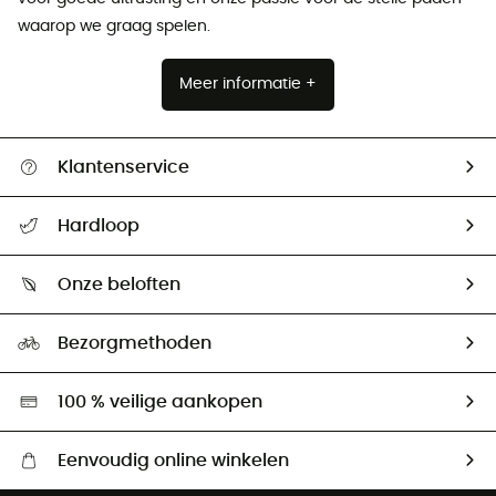
waarop we graag spelen.
Meer informatie +
Klantenservice
Helpcentrum & contact
Hardloop
Mijn zending volgen
Wie zijn we ?
Retourzendingen & Terugbetalingen
Onze beloften
HardGuides
Maattabelen
Ecologische voetafdruk
Ambassadeurs
Bezorgmethoden
Tweedehands
Hardgreen
100 % veilige aankopen
Eenvoudig online winkelen