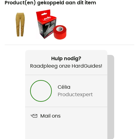
Product(en) gekoppeld aan dit item
Klimmen / Multipitch klimmen / Indoor klimmen
Voor
Dames
Gewicht
1458 g
Hulp nodig?
Raadpleeg onze HardGuides!
Product
Momentum Harness
Célia
Gebruikte Technologieën
Productexpert
trakFIT
Vulling
Mail ons
Riem / Dijbanden
Sluitingssysteem van het klimharnas