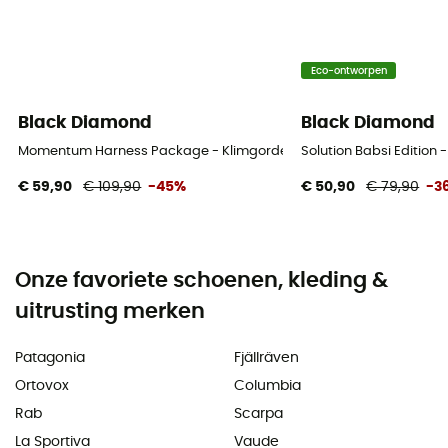
Eco-ontworpen
Black Diamond
Black Diamond
Momentum Harness Package - Klimgordel - Dames
Solution Babsi Edition
€ 59,90
€ 109,90
-45%
€ 50,90
€ 79,90
-3
Onze favoriete schoenen, kleding &
uitrusting merken
Patagonia
Fjällräven
Ortovox
Columbia
Rab
Scarpa
La Sportiva
Vaude