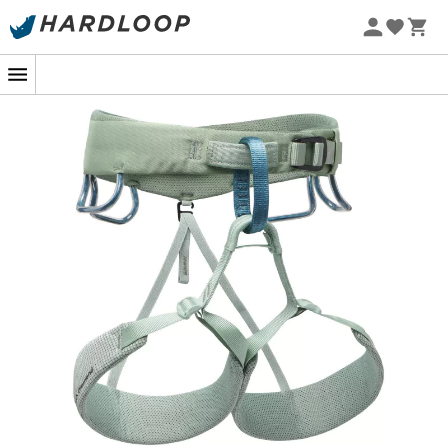
Zomeraanbiedingen 🔥 -5% EXTRA vanaf 2 producten* met
code Summer5
-5% Extra - Code Summer5
Stel je voor dat je aan de voet van een majestueuze
wand staat, klaar om aan een veeleisende klim te
beginnen. De
Black Diamond Momentum klimgordel
,