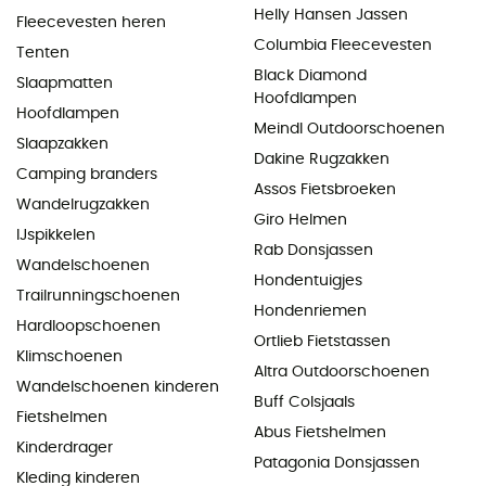
Helly Hansen Jassen
Fleecevesten heren
Columbia Fleecevesten
Tenten
Black Diamond
Slaapmatten
Hoofdlampen
Hoofdlampen
Meindl Outdoorschoenen
Slaapzakken
Dakine Rugzakken
Camping branders
Assos Fietsbroeken
Wandelrugzakken
Giro Helmen
IJspikkelen
Rab Donsjassen
Wandelschoenen
Hondentuigjes
Trailrunningschoenen
Hondenriemen
Hardloopschoenen
Ortlieb Fietstassen
Klimschoenen
Altra Outdoorschoenen
Wandelschoenen kinderen
Buff Colsjaals
Fietshelmen
Abus Fietshelmen
Kinderdrager
Patagonia Donsjassen
Kleding kinderen