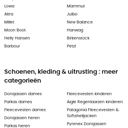
Lowa
Mammut
Altra
Julbo
Millet
New Balance
Moon Boot
Hanwag
Helly Hansen
Birkenstock
Barbour
Petzl
Schoenen, kleding & uitrusting : meer
categorieën
Donsjassen dames
Fleecevesten kinderen
Parkas dames
Aigle Regenlaarzen kinderen
Fleecevesten dames
Patagonia Fleecevesten &
Softshelljacken
Donsjassen heren
Pyrenex Donsjassen
Parkas heren