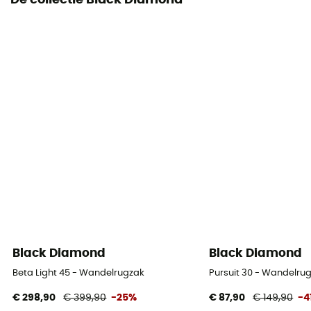
De collectie Black Diamond
Uitrustingsdrager
Zakken
2 zakken
Volume
30 L
Toegang tot tas
Top
Kenmerken buikriem
Poches
Black Diamond
Black Diamond
Kenmerken borstriem
Beta Light 45 - Wandelrugzak
Pursuit 30 - Wandelru
Gepolsterd
€ 298,90
€ 399,90
-25%
€ 87,90
€ 149,90
-4