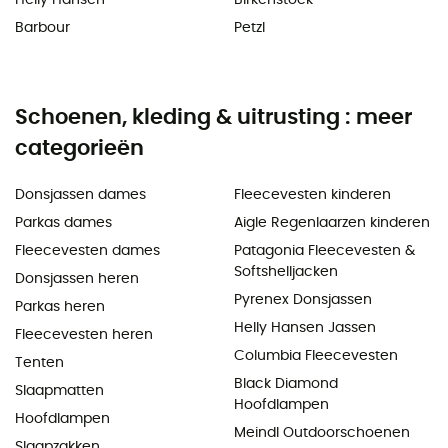
Barbour
Petzl
Schoenen, kleding & uitrusting : meer
categorieën
Donsjassen dames
Fleecevesten kinderen
Parkas dames
Aigle Regenlaarzen kinderen
Fleecevesten dames
Patagonia Fleecevesten &
Softshelljacken
Donsjassen heren
Pyrenex Donsjassen
Parkas heren
Helly Hansen Jassen
Fleecevesten heren
Columbia Fleecevesten
Tenten
Black Diamond
Slaapmatten
Hoofdlampen
Hoofdlampen
Meindl Outdoorschoenen
Slaapzakken