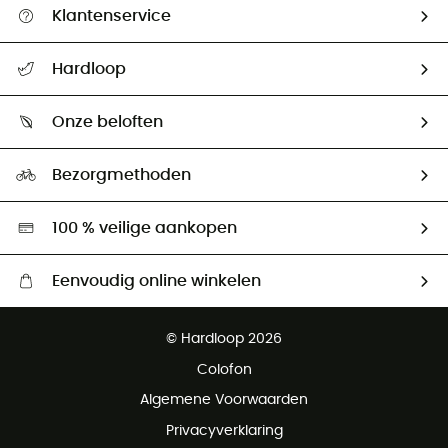
Klantenservice
Helpcentrum & contact
Hardloop
Mijn zending volgen
Wie zijn we ?
Retourzendingen & Terugbetalingen
Onze beloften
HardGuides
Maattabelen
Ecologische voetafdruk
Ambassadeurs
Bezorgmethoden
Tweedehands
Hardgreen
100 % veilige aankopen
Eenvoudig online winkelen
Gratis levering vanaf € 100
© Hardloop 2026
Gratis retourneren binnen 100 dagen
Colofon
Gratis klantenservice
Algemene Voorwaarden
Privacyverklaring