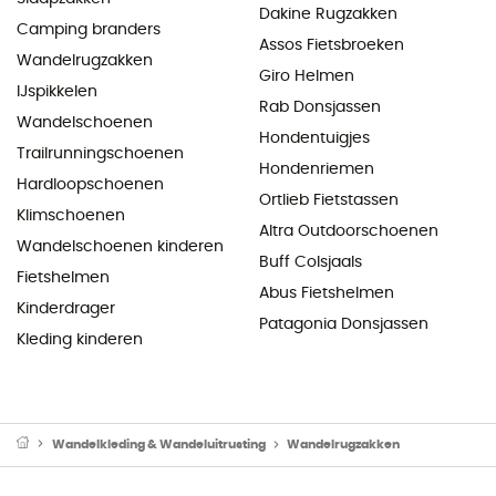
Dakine Rugzakken
Camping branders
Assos Fietsbroeken
Wandelrugzakken
Giro Helmen
IJspikkelen
Rab Donsjassen
Wandelschoenen
Hondentuigjes
Trailrunningschoenen
Hondenriemen
Hardloopschoenen
Ortlieb Fietstassen
Klimschoenen
Altra Outdoorschoenen
Wandelschoenen kinderen
Buff Colsjaals
Fietshelmen
Abus Fietshelmen
Kinderdrager
Patagonia Donsjassen
Kleding kinderen
Wandelkleding & Wandeluitrusting
Wandelrugzakken