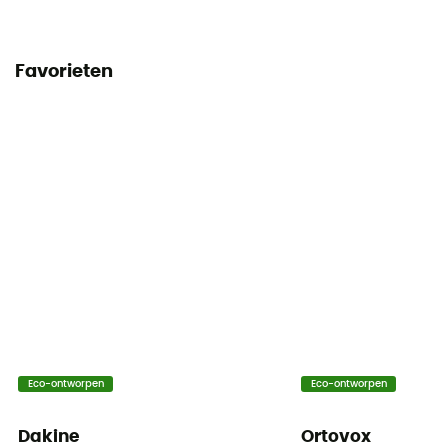
Flessenhouder
Ja
Favorieten
Helmbevestiging
No
Reflecterende elementen
No
Dragend systeem
Shoulder straps
Compressiebanden
Ja
Eco-ontworpen
Eco-ontworpen
Dakine
Ortovox