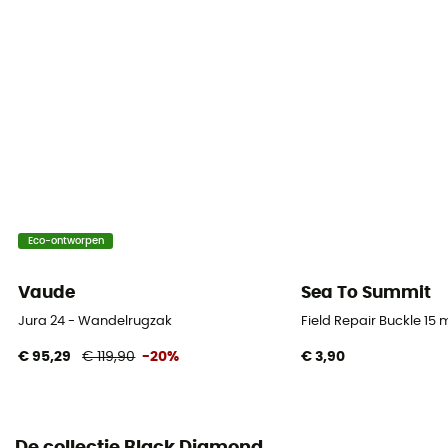
Stokkenbevestiging
Gebruikte Technologieën
Challenge Sailcloth Ultra 200 / Dynex
Waterdicht
Ja
Materiaal
100 % polyester
Eco-ontworpen
Skirek
Vaude
Sea To Summit
No
Jura 24 - Wandelrugzak
Field Repair Buckle 15
€ 95,29
€ 119,90
-20%
€ 3,90
Regenhoes
Nee
Houder voor ijsbijl