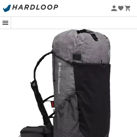
een
uitneembaar gewatteerd frame
die zorgen voor
Zomeraanbiedingen 🔥 -5% EXTRA vanaf 2 producten* met
ongeëvenaard comfort
tijdens lange dagen van
code Summer5
verkenning. Je zult dol zijn op zijn functionaliteit, bijna net
-5% Extra - Code Summer5
zo briljant als je passie voor avontuur.
De
Beta Light 30
stopt daar niet: zijn
uitbreidbare
zakken
en
compatibiliteit met hydratatiesystemen
maken het een perfecte keuze om je essentiële spullen
binnen handbereik te houden. Of het nu je eerste
stappen in de bergen zijn of je honderdste, deze rugzak
zal je een ervaring bieden die zowel aangenaam als
gedenkwaardig is.
Schouderbanden met extra opbergzakken bieden
een dynamisch en comfortabel draagsysteem,
geïnspireerd op trailvesten
Flapsluiting, gelaste naden en waterdicht
membraan creëren een volledig weerbestendig
geheel