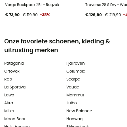
Verge Backpack 25L - Rugzak
Traverse 28 S Dry - W
€ 73,90
€ 119,90
-38%
€ 129,90
€ 219,90
-
Onze favoriete schoenen, kleding &
uitrusting merken
Patagonia
Fjällräven
Ortovox
Columbia
Rab
Scarpa
La Sportiva
Vaude
Lowa
Mammut
Altra
Julbo
Millet
New Balance
Moon Boot
Hanwag
Helly Hansen
Birkenstock