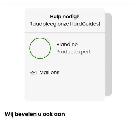
Aanbevolen voor
Wandelen / Trekking
Hulp nodig?
Raadpleeg onze HardGuides!
Voor
Heren / Dames
Blandine
Productexpert
Gewicht
695 g
Mail ons
Product
Beta Light 30
Kabelrek
No
Wij bevelen u ook aan
Drinksysteem compatibel
Ja