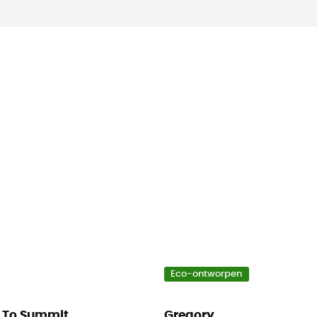
Eco-ontworpen
 To Summit
Gregory