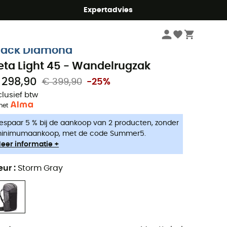
mmer5
Expertadvies
Wandelkleding & Wandeluitrusting
Wandelrugzakken
lack Diamond
eta Light 45 - Wandelrugzak
 298,90
€ 399,90
-25%
clusief btw
met
espaar 5 % bij de aankoop van 2 producten, zonder
inimumaankoop, met de code Summer5.
eer informatie +
eur
:
Storm Gray