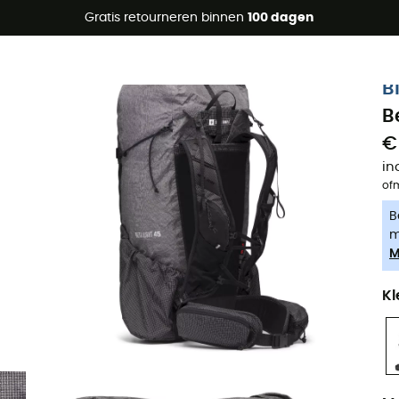
raanbiedingen 🔥 -5% EXTRA vanaf 2 producten* met code Su
Gratis retourneren binnen
100 dagen
-5% Extra - Code Summer5
B
B
€
in
of
B
m
M
Kl