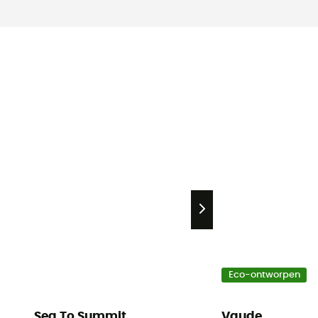
Eco-ontworpen
Sea To Summit
Vaude