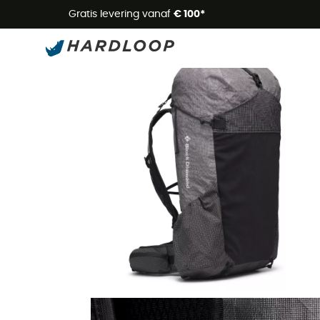
Zome
Gratis levering vanaf
€ 100*