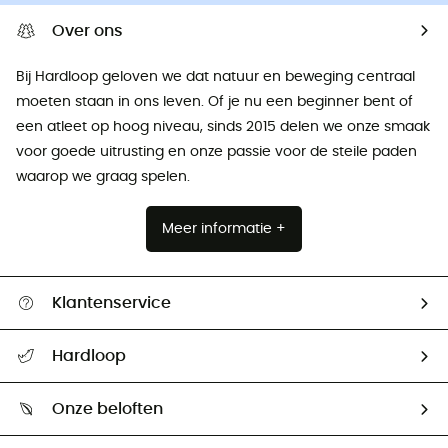
Over ons
Bij Hardloop geloven we dat natuur en beweging centraal
moeten staan ​​in ons leven. Of je nu een beginner bent of
een atleet op hoog niveau, sinds 2015 delen we onze smaak
voor goede uitrusting en onze passie voor de steile paden
waarop we graag spelen.
Meer informatie +
Klantenservice
Helpcentrum & contact
Hardloop
Mijn zending volgen
Wie zijn we ?
Retourzendingen & Terugbetalingen
Onze beloften
HardGuides
Maattabelen
Ecologische voetafdruk