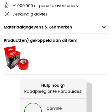
+1.000.000 uitgeruste avonturiers
Deskundig advies
Materiaalgegevens & Kenmerken
Aanbevolen voor
Product(en) gekoppeld aan dit item
Klettersteig
Gewicht
514 g
Product
Cable Kit VI
Hulp nodig?
Raadpleeg onze HardGuides!
Standaard
EN 958, EN 12275
Camille
Materiaal