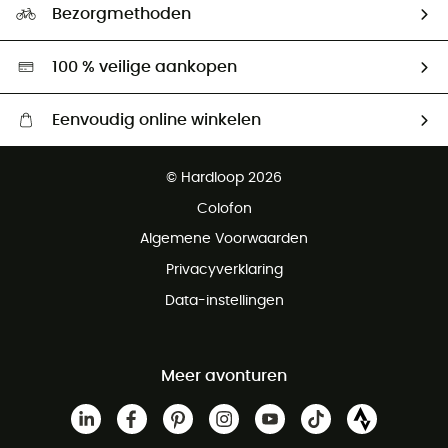
Ambassadeurs
Bezorgmethoden
Tweedehands
Hardgreen
100 % veilige aankopen
Eenvoudig online winkelen
Gratis levering vanaf € 100
© Hardloop 2026
Gratis retourneren binnen 100 dagen
Colofon
Gratis klantenservice
Algemene Voorwaarden
Privacyverklaring
Data-instellingen
Meer avonturen