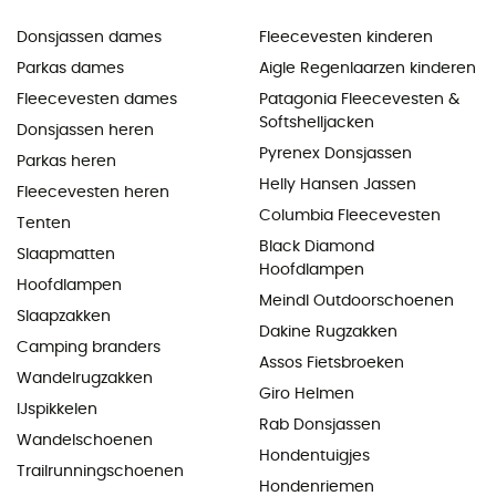
Donsjassen dames
Fleecevesten kinderen
Parkas dames
Aigle Regenlaarzen kinderen
Fleecevesten dames
Patagonia Fleecevesten &
Softshelljacken
Donsjassen heren
Pyrenex Donsjassen
Parkas heren
Helly Hansen Jassen
Fleecevesten heren
Columbia Fleecevesten
Tenten
Black Diamond
Slaapmatten
Hoofdlampen
Hoofdlampen
Meindl Outdoorschoenen
Slaapzakken
Dakine Rugzakken
Camping branders
Assos Fietsbroeken
Wandelrugzakken
Giro Helmen
IJspikkelen
Rab Donsjassen
Wandelschoenen
Hondentuigjes
Trailrunningschoenen
Hondenriemen