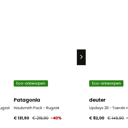
Eco-ontworpen
Eco-ontworpen
Patagonia
deuter
rugzak - Heren
Haulsmith Pack - Rugzak
Updays 26 - Toerski 
€ 131,90
€ 219,90
-40%
€ 82,00
€ 149,90