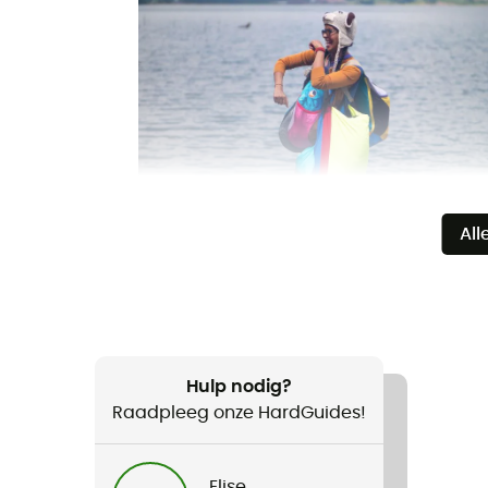
All
Hulp nodig?
Raadpleeg onze HardGuides!
Elise