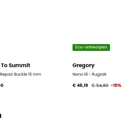
Eco-ontworpen
 To Summit
Gregory
d Repair Buckle 15 mm
Nano 16 - Rugzak
90
€ 46,19
€ 54,90
-15%
n