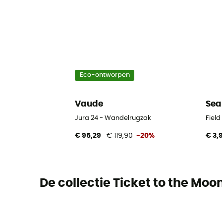
Eco-ontworpen
Vaude
Sea
Jura 24 - Wandelrugzak
Fiel
€ 95,29
€ 119,90
-20%
€ 3,
De collectie Ticket to the Moo