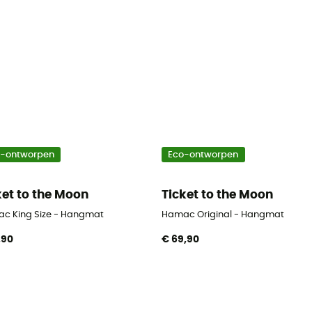
o-ontworpen
Eco-ontworpen
ket to the Moon
Ticket to the Moon
c King Size - Hangmat
Hamac Original - Hangmat
,90
€ 69,90