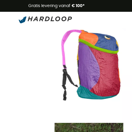
Zome
Gratis levering vanaf
€ 100*