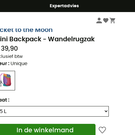
mmer5
Expertadvies
Wandelkleding & Wandeluitrusting
Wandelrugzakken
icket to the Moon
ini Backpack - Wandelrugzak
 39,90
clusief btw
eur
:
Unique
aat
:
In de winkelmand