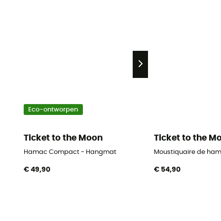
Eco-ontworpen
Ticket to the Moon
Ticket to the M
Hamac Compact - Hangmat
Moustiquaire de ham
€ 49,90
€ 54,90