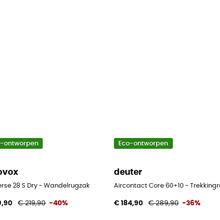
o-ontworpen
Eco-ontworpen
ovox
deuter
erse 28 S Dry - Wandelrugzak
Aircontact Core 60+10 - Trekking
9,90
€ 219,90
-40%
€ 184,90
€ 289,90
-36%