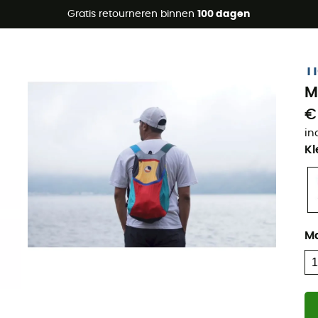
raanbiedingen 🔥 -5% EXTRA vanaf 2 producten* met code Su
Gratis retourneren binnen
100 dagen
T
M
€
in
Kl
M