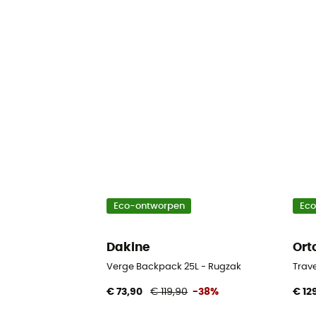
Eco-ontworpen
Ec
Dakine
Ort
Verge Backpack 25L - Rugzak
Trav
€ 73,90
€ 119,90
-38%
€ 12