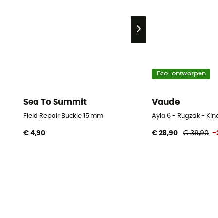
Eco-ontworpen
Sea To Summit
Vaude
Field Repair Buckle 15 mm
Ayla 6 - Rugzak - Ki
€ 4,90
€ 28,90
€ 39,90
-