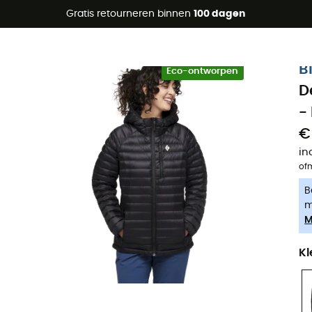
raanbiedingen 🔥 -5% EXTRA vanaf 2 producten* met code Su
Gratis retourneren binnen
100 dagen
-5% Extra - Code Summer5
B
Eco-ontworpen
D
-
€
in
of
B
m
M
Kl