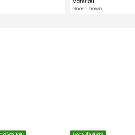
Matériau
Goose Down
o-ontworpen
Eco-ontworpen