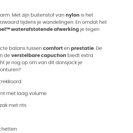
warm. Met zijn buitenstof van
nylon
is het
verzwaard tijdens je wandelingen. En omdat het
el™ waterafstotende afwerking
je tegen
cte balans tussen
comfort
en
prestatie
. De
en de
verstelbare capuchon
biedt extra
 je nog op om van dit donsjack je
vonturen?
trekkoord
kant met laag volume
ak met rits
chetten