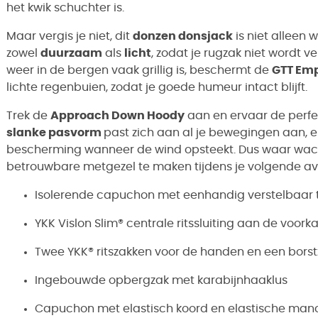
het kwik schuchter is.
Maar vergis je niet, dit
donzen donsjack
is niet alleen 
zowel
duurzaam
als
licht
, zodat je rugzak niet wordt 
weer in de bergen vaak grillig is, beschermt de
GTT Emp
lichte regenbuien, zodat je goede humeur intact blijft.
Trek de
Approach Down Hoody
aan en ervaar de perfe
slanke pasvorm
past zich aan al je bewegingen aan, 
bescherming wanneer de wind opsteekt. Dus waar wacht
betrouwbare metgezel te maken tijdens je volgende a
Isolerende capuchon met eenhandig verstelbaar 
YKK Vislon Slim® centrale ritssluiting aan de voor
Twee YKK® ritszakken voor de handen en een borstz
Ingebouwde opbergzak met karabijnhaaklus
Capuchon met elastisch koord en elastische man