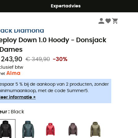
mmer5
Expertadvies
Dames
Outdoor Jassen dames
Donsjassen & Donsjacks dames
lack Diamond
eploy Down 1.0 Hoody - Donsjack
 Dames
 243,90
€ 349,90
-30%
clusief btw
met
espaar 5 % bij de aankoop van 2 producten, zonder
inimumaankoop, met de code Summer5.
eer informatie +
eur
:
Black