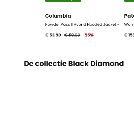
Columbia
Pat
Powder Pass II Hybrid Hooded Jacket - Donsj
Wome
€ 53,90
€ 119,90
-55%
€ 15
De collectie Black Diamond