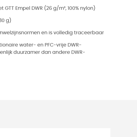
et GTT Empel DWR (26 g/m², 100% nylon)
30 g)
welzijnsnormen en is volledig traceerbaar
tionaire water- en PFC-vrije DWR-
nzienlijk duurzamer dan andere DWR-