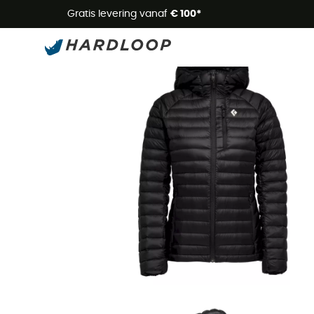
Zome
Gratis levering vanaf
€ 100*