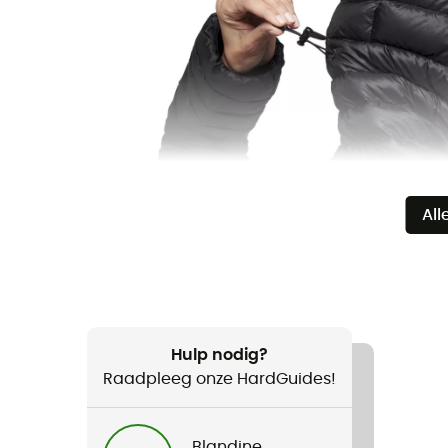
All
Hulp nodig?
Raadpleeg onze HardGuides!
Blandine