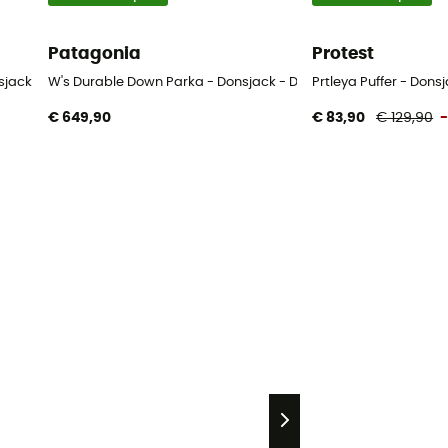
Patagonia
Protest
onsjack - Dames
W's Durable Down Parka - Donsjack - Dames
Prtleya Puffer - Don
€ 649,90
€ 83,90
€ 129,90