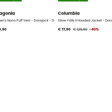
agonia
Columbia
ack - Dames
n's Nano Puff Vest - Donsjack - Dames
Silver Falls II Hooded Jacket - D
9,90
€ 77,90
€ 129,90
-40%