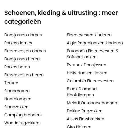
Schoenen, kleding & uitrusting : meer
categorieën
Donsjassen dames
Fleecevesten kinderen
Parkas dames
Aigle Regenlaarzen kinderen
Fleecevesten dames
Patagonia Fleecevesten &
Softshelljacken
Donsjassen heren
Pyrenex Donsjassen
Parkas heren
Helly Hansen Jassen
Fleecevesten heren
Columbia Fleecevesten
Tenten
Black Diamond
Slaapmatten
Hoofdlampen
Hoofdlampen
Meindl Outdoorschoenen
Slaapzakken
Dakine Rugzakken
Camping branders
Assos Fietsbroeken
Wandelrugzakken
Giro Helmen