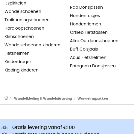
IJspikkelen
Rab Donsjassen
Wandelschoenen
Hondentuigjes
Trailrunningschoenen
Hondenriemen
Hardloopschoenen
Ortlieb Fietstassen
Klimschoenen
Altra Outdoorschoenen
Wandelschoenen kinderen
Buff Colsjaals
Fietshelmen
Abus Fietshelmen
Kinderdrager
Patagonia Donsjassen
Kleding kinderen
Wandelkleding & Wandeluitrusting
Wandelrugzakken
Gratis levering vanaf €100