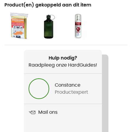
Aanbevolen voor
Product(en) gekoppeld aan dit item
Wandelen / Trekking / Dagelijks Leven
Voor
Kinderen
Gewicht
1 270 g
Hulp nodig?
Raadpleeg onze HardGuides!
Product
Scula
Constance
Label
Productexpert
Bluesign / Gerecycleerd / Grüner Knopf / PFC-Free
Volume
Mail ons
30 L
Dimensie