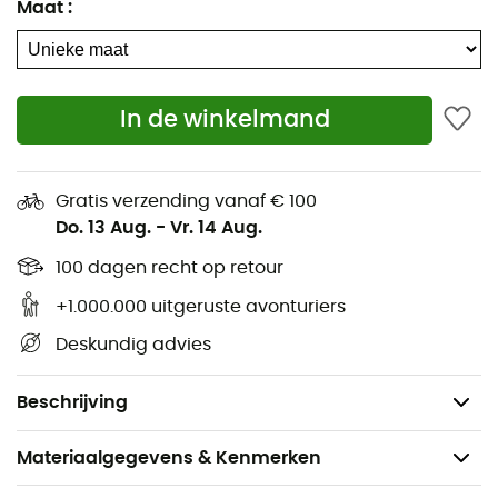
Reflectoren voor betere zichtbaarheid
Maat
:
Hoofdvak met organisatievakken voor
schoolspullen en een tablet
Voorvak met rits voor de lunchbox
In de winkelmand
Binnenvak om waardevolle spullen veilig te houden
Versterkte bodem met TPU-coating die
spatwaterbestendig is
Gratis verzending vanaf € 100
Do. 13 Aug.
-
Vr. 14 Aug.
Maskerhouder op de schouderband
Sleutelhouder
100 dagen recht op retour
Contact rugsysteem
+1.000.000 uitgeruste avonturiers
Afmetingen: 49 x 38 x 26 cm
Deskundig advies
Volume: 30 L
Gewicht: 1 270 g
Beschrijving
Materiaalgegevens & Kenmerken