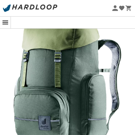
avonturen. Ontworpen door het gerenommeerde merk
Zomeraanbiedingen 🔥 -5% EXTRA vanaf 2 producten* met
deuter
, combineert deze rugzak comfort, functionaliteit
code Summer5
en duurzaamheid.
Eco-ontworpen
Stel je voor dat je midden in een bergwandeling bent, je
kind uitgerust met zijn
deuter Scula rugzak
, vol
opwinding en nieuwsgierigheid. Dankzij het
ergonomische ontwerp biedt hij een perfecte pasvorm
en een evenwichtige gewichtsverdeling voor optimaal
comfort gedurende de hele dag. De gewatteerde
schouderbanden en de ademende schuimrug zorgen
ervoor dat je kind zijn rugzak zonder ongemak kan
dragen, waardoor hij alle bewegingsvrijheid heeft om
volop van zijn avonturen te genieten.
De
Scula
biedt ook een grote opslagcapaciteit. Met zijn
30 liter kan je kind alles meenemen wat hij nodig heeft
voor zijn uitstapjes: een waterfles, een snack, een schone
kleren en zelfs een klein speelgoedje om zich nooit te
vervelen. Bovendien heeft hij elastische zijvakken om