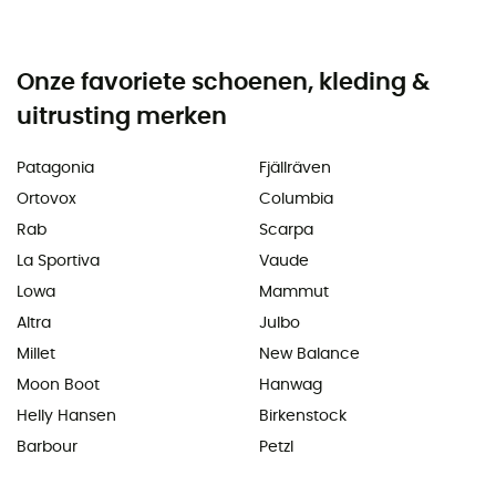
Onze favoriete schoenen, kleding &
uitrusting merken
Patagonia
Fjällräven
Ortovox
Columbia
Rab
Scarpa
La Sportiva
Vaude
Lowa
Mammut
Altra
Julbo
Millet
New Balance
Moon Boot
Hanwag
Helly Hansen
Birkenstock
Barbour
Petzl