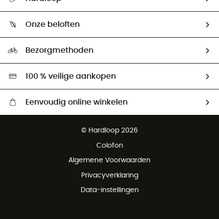
Mijn zending volgen
Wie zijn we ?
Retourzendingen & Terugbetalingen
Onze beloften
HardGuides
Maattabelen
Ecologische voetafdruk
Ambassadeurs
Bezorgmethoden
Tweedehands
Hardgreen
100 % veilige aankopen
Eenvoudig online winkelen
Gratis levering vanaf € 100
© Hardloop 2026
Gratis retourneren binnen 100 dagen
Colofon
Gratis klantenservice
Algemene Voorwaarden
Privacyverklaring
Data-instellingen