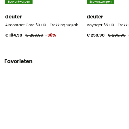
Eco-ontworpen
Eco-ontworpen
deuter
deuter
Aircontact Core 60+10 - Trekkingrugzak - Heren
Voyager 65+10 - Trekk
€ 184,90
€ 289,90
-36%
€ 250,90
€ 299,90
Favorieten