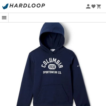
Zomeraanbiedingen 🔥 -5% EXTRA vanaf 2 producten* met
code Summer5
-5% Extra - Code Summer5