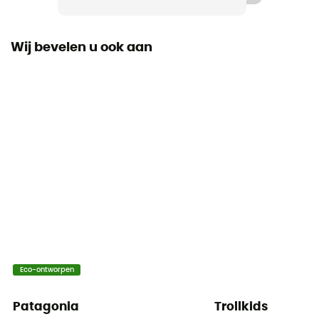
60 % coton, 40 % polyester
Wij bevelen u ook aan
Merino wol
No
Eco-ontworpen
Patagonia
Trollkids