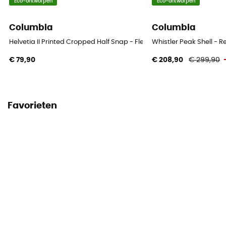
Eco-ontworpen
Eco-ontworpen
Columbia
Columbia
Helvetia II Printed Cropped Half Snap - Fleecevest - Dames
Whistler Peak Shell - 
€ 79,90
€ 208,90
€ 299,90
Favorieten