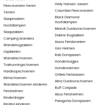
Helly Hansen Jassen
Fleecevesten heren
Columbia Fleecevesten
Tenten
Black Diamond
Slaapmatten
Hoofdlampen
Hoofdlampen
Meindl Outdoorschoenen
Slaapzakken
Dakine Rugzakken
Camping branders
Assos Fietsbroeken
Wandelrugzakken
Giro Helmen
IJspikkelen
Rab Donsjassen
Wandelschoenen
Hondentuigjes
Trailrunningschoenen
Hondenriemen
Hardloopschoenen
Ortlieb Fietstassen
Klimschoenen
Altra Outdoorschoenen
Wandelschoenen kinderen
Buff Colsjaals
Fietshelmen
Abus Fietshelmen
Kinderdrager
Patagonia Donsjassen
Kleding kinderen