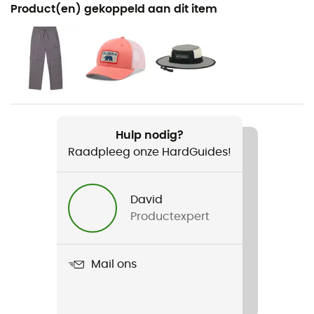
Aanbevolen voor
Product(en) gekoppeld aan dit item
Wandelen / Trekking / Dagelijks Leven
Voor
Kinderen
Product
Trek Hoodie
Hulp nodig?
Raadpleeg onze HardGuides!
Mouwen
lange mouwen
David
Capuchon
Productexpert
Ja
Zakken
Mail ons
1 kangoeroezak
Materiaal