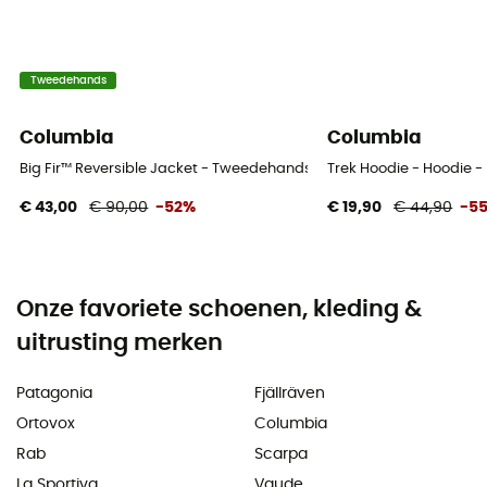
Tweedehands
Columbia
Columbia
Big Fir™ Reversible Jacket - Tweedehands Regenjas - Kinderen - Zw
Trek Hoodie - Hoodie -
€ 43,00
€ 90,00
-52%
€ 19,90
€ 44,90
-5
Onze favoriete schoenen, kleding &
uitrusting merken
Patagonia
Fjällräven
Ortovox
Columbia
Rab
Scarpa
La Sportiva
Vaude