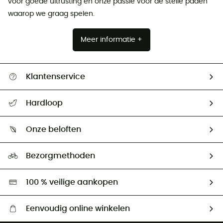
voor goede uitrusting en onze passie voor de steile paden
waarop we graag spelen.
Meer informatie +
Klantenservice
Helpcentrum & contact
Hardloop
Mijn zending volgen
Wie zijn we ?
Retourzendingen & Terugbetalingen
Onze beloften
HardGuides
Maattabelen
Ecologische voetafdruk
Ambassadeurs
Bezorgmethoden
Tweedehands
Hardgreen
100 % veilige aankopen
Eenvoudig online winkelen