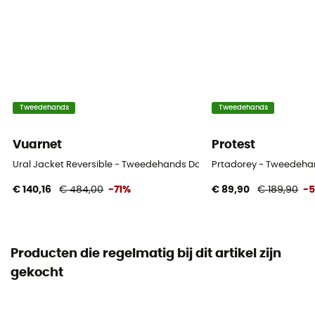
Tweedehands
Tweedehands
Vuarnet
Protest
Ural Jacket Reversible - Tweedehands Donsjack - Dames - Veelkleu
Prtadorey - Tweedehan
€ 140,16
€ 484,00
-71%
€ 89,90
€ 189,90
-
Producten die regelmatig bij dit artikel zijn
gekocht