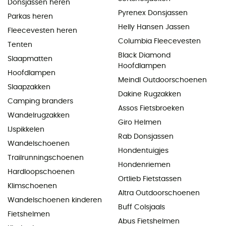
Donsjassen heren
Pyrenex Donsjassen
Parkas heren
Helly Hansen Jassen
Fleecevesten heren
Columbia Fleecevesten
Tenten
Black Diamond
Slaapmatten
Hoofdlampen
Hoofdlampen
Meindl Outdoorschoenen
Slaapzakken
Dakine Rugzakken
Camping branders
Assos Fietsbroeken
Wandelrugzakken
Giro Helmen
IJspikkelen
Rab Donsjassen
Wandelschoenen
Hondentuigjes
Trailrunningschoenen
Hondenriemen
Hardloopschoenen
Ortlieb Fietstassen
Klimschoenen
Altra Outdoorschoenen
Wandelschoenen kinderen
Buff Colsjaals
Fietshelmen
Abus Fietshelmen