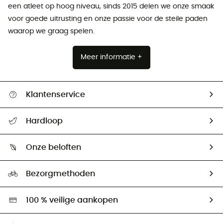
een atleet op hoog niveau, sinds 2015 delen we onze smaak
voor goede uitrusting en onze passie voor de steile paden
waarop we graag spelen.
Meer informatie +
Klantenservice
Helpcentrum & contact
Hardloop
Mijn zending volgen
Wie zijn we ?
Retourzendingen & Terugbetalingen
Onze beloften
HardGuides
Maattabelen
Ecologische voetafdruk
Ambassadeurs
Bezorgmethoden
Tweedehands
Hardgreen
100 % veilige aankopen