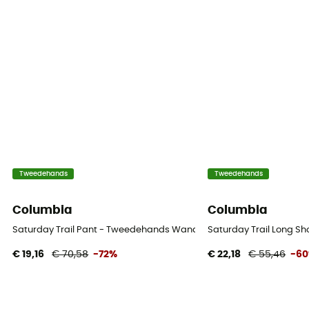
Tweedehands
Tweedehands
Columbia
Columbia
Saturday Trail Pant - Tweedehands Wandelbroek - Heren - Beige - 
Saturday Trail Long Sh
€ 19,16
€ 70,58
-72%
€ 22,18
€ 55,46
-6