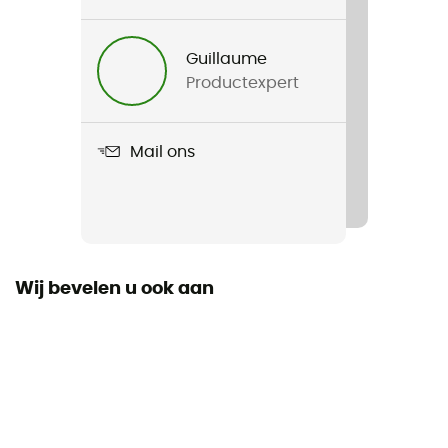
Product
Katelyn Crest™ Jacket
Guillaume
Productexpert
Label
Second hand
Mail ons
Staat
Nieuw met labels
Wij bevelen u ook aan