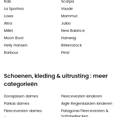
Rab
Scarpa
La Sportiva
Vaude
Lowa
Mammut
Altra
Julbo
Millet
New Balance
Moon Boot
Hanwag
Helly Hansen
Birkenstock
Barbour
Petzl
Schoenen, kleding & uitrusting : meer
categorieën
Donsjassen dames
Fleecevesten kinderen
Parkas dames
Aigle Regenlaarzen kinderen
Fleecevesten dames
Patagonia Fleecevesten &
Softshelljacken