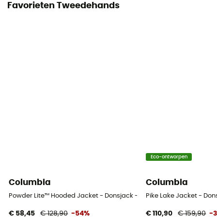
Favorieten Tweedehands
Eco-ontworpen
Columbia
Columbia
Powder Lite™ Hooded Jacket - Donsjack - Dames
Pike Lake Jacket - Do
€ 58,45
€ 128,90
-54%
€ 110,90
€ 159,90
-