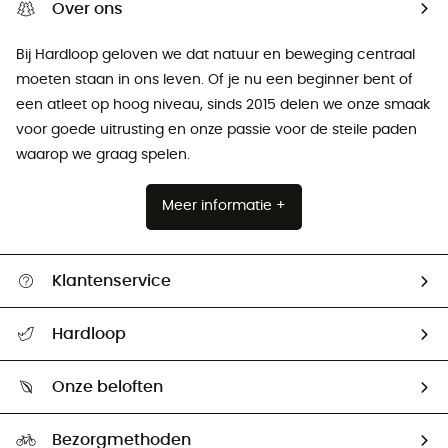
Over ons
Bij Hardloop geloven we dat natuur en beweging centraal
moeten staan ​​in ons leven. Of je nu een beginner bent of
een atleet op hoog niveau, sinds 2015 delen we onze smaak
voor goede uitrusting en onze passie voor de steile paden
waarop we graag spelen.
Meer informatie +
Klantenservice
Helpcentrum & contact
Hardloop
Mijn zending volgen
Wie zijn we ?
Retourzendingen & Terugbetalingen
Onze beloften
HardGuides
Maattabelen
Ecologische voetafdruk
Ambassadeurs
Bezorgmethoden