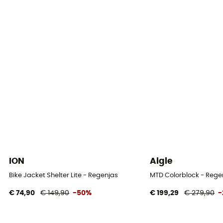
Ja
Winddicht
Ja
Fit
Regular
Label
Gerecycleerd / Ecomateriaal / PFC-Free
Capuchon
Ja
ION
Aigle
Materiaal
Bike Jacket Shelter Lite - Regenjas
MTD Colorblock - Rege
100 % Polyester recyclé
€ 74,90
€ 149,90
-50%
€ 199,29
€ 279,90
-