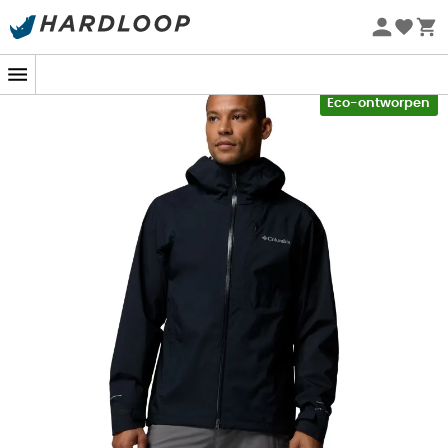
Zomeraanbiedingen 🔥 -5% EXTRA vanaf 2 producten* met
code Summer5
-5% Extra - Code Summer5
Eco-ontworpen
Of u nu bergen beklimt of gewoon geniet van een
boswandeling in een lichte regen, de
Trailborne 2.5L
Shell Jacket
van
Columbia
wordt uw beste
bondgenoot. Ontworpen met de volledig waterdichte