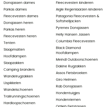
Donsjassen dames
Fleecevesten kinderen
Parkas dames
Aigle Regenlaarzen kinderen
Fleecevesten dames
Patagonia Fleecevesten &
Softshelljacken
Donsjassen heren
Pyrenex Donsjassen
Parkas heren
Helly Hansen Jassen
Fleecevesten heren
Columbia Fleecevesten
Tenten
Black Diamond
Slaapmatten
Hoofdlampen
Hoofdlampen
Meindl Outdoorschoenen
Slaapzakken
Dakine Rugzakken
Camping branders
Assos Fietsbroeken
Wandelrugzakken
Giro Helmen
IJspikkelen
Rab Donsjassen
Wandelschoenen
Hondentuigjes
Trailrunningschoenen
Hondenriemen
Hardloopschoenen
Ortlieb Fietstassen