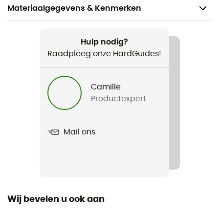
Materiaalgegevens & Kenmerken
Aanbevolen voor
Wandelen / Trekking / Reizen / Dagelijks Leven
Hulp nodig?
Raadpleeg onze HardGuides!
Voor
Heren
Camille
Productexpert
Gewicht
436 g
Mail ons
Product
Trailborne 2.5L Shell Jacket
Constructie van het kledingstuk
2,5 lagen
Wij bevelen u ook aan
Waterdicht