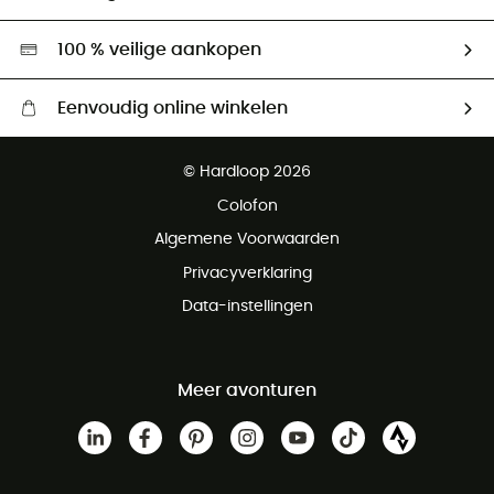
Tweedehands
Hardgreen
100 % veilige aankopen
Eenvoudig online winkelen
Gratis levering vanaf € 100
© Hardloop 2026
Gratis retourneren binnen 100 dagen
Colofon
Gratis klantenservice
Algemene Voorwaarden
Privacyverklaring
Data-instellingen
Meer avonturen