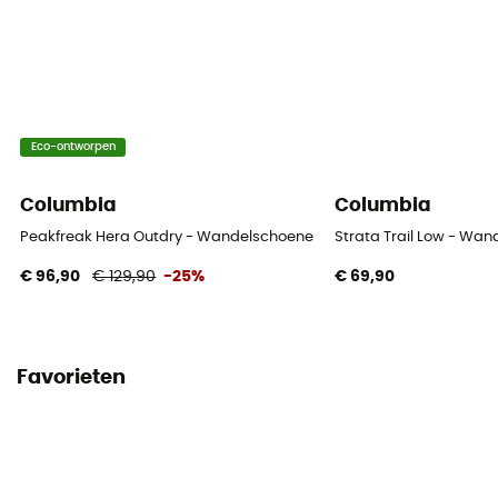
Eco-ontworpen
Columbia
Columbia
Peakfreak Hera Outdry - Wandelschoenen - Dames
Strata Trail Low - Wa
€ 96,90
€ 129,90
-25%
€ 69,90
Favorieten