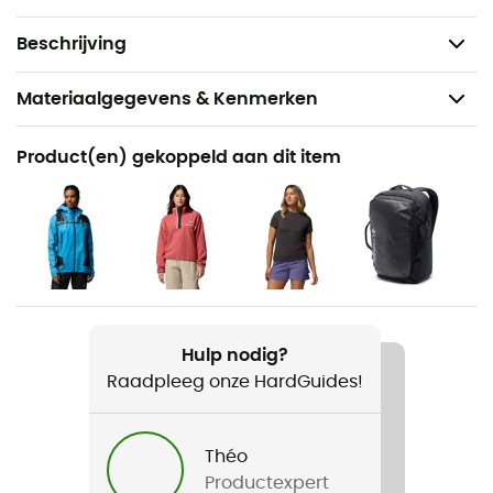
Gewicht: 2 x 303 g (38)
Beschrijving
Materiaalgegevens & Kenmerken
Aanbevolen voor
Product(en) gekoppeld aan dit item
Wandelen / Reizen / Fast hiking
Voor
Dames
Gewicht
2 x 303 g
Hulp nodig?
Raadpleeg onze HardGuides!
Product
Peakfreak Rush Outdry
Théo
Gebruikte Technologieën
Productexpert