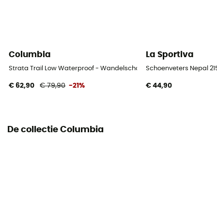
Bovenmateriaal schoen
97 % polyester - 3 % élasthanne
Columbia
La Sportiva
Strata Trail Low Waterproof - Wandelschoenen - Dames
Schoenveters Nepal 2
€ 62,90
€ 79,90
-21%
€ 44,90
De collectie Columbia