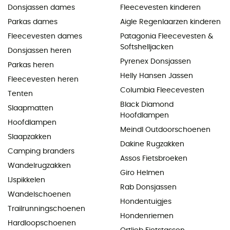
Donsjassen dames
Fleecevesten kinderen
Parkas dames
Aigle Regenlaarzen kinderen
Fleecevesten dames
Patagonia Fleecevesten &
Softshelljacken
Donsjassen heren
Pyrenex Donsjassen
Parkas heren
Helly Hansen Jassen
Fleecevesten heren
Columbia Fleecevesten
Tenten
Black Diamond
Slaapmatten
Hoofdlampen
Hoofdlampen
Meindl Outdoorschoenen
Slaapzakken
Dakine Rugzakken
Camping branders
Assos Fietsbroeken
Wandelrugzakken
Giro Helmen
IJspikkelen
Rab Donsjassen
Wandelschoenen
Hondentuigjes
Trailrunningschoenen
Hondenriemen
Hardloopschoenen