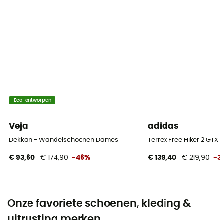
Eco-ontworpen
Veja
adidas
Dekkan - Wandelschoenen Dames
Terrex Free Hiker 2 G
€ 93,60
€ 174,90
-46%
€ 139,40
€ 219,90
-
Onze favoriete schoenen, kleding &
uitrusting merken