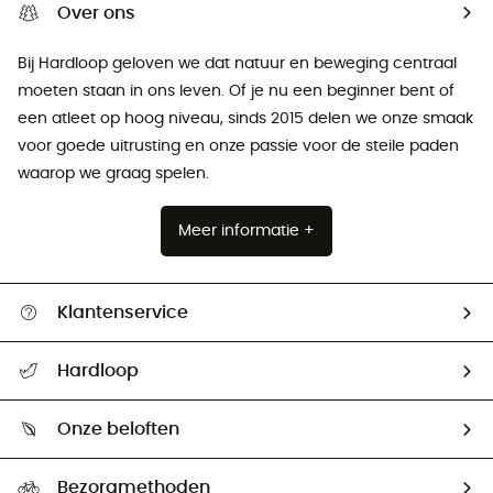
Over ons
Bij Hardloop geloven we dat natuur en beweging centraal
moeten staan ​​in ons leven. Of je nu een beginner bent of
een atleet op hoog niveau, sinds 2015 delen we onze smaak
voor goede uitrusting en onze passie voor de steile paden
waarop we graag spelen.
Meer informatie +
Klantenservice
Helpcentrum & contact
Hardloop
Mijn zending volgen
Wie zijn we ?
Retourzendingen & Terugbetalingen
Onze beloften
HardGuides
Maattabelen
Ecologische voetafdruk
Ambassadeurs
Bezorgmethoden