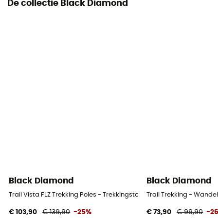
Ongevouwen lengte
De collectie Black Diamond
131 - 140 cm
Paar
Ja
Black Diamond
Black Diamond
Trail Vista FLZ Trekking Poles - Trekkingstokken
Trail Trekking - Wande
€ 103,90
€ 139,90
-25%
€ 73,90
€ 99,90
-2