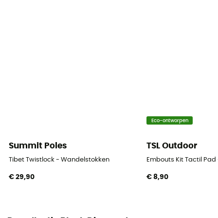
Sluitring
Vervangbaar
Aantal strengen
3 delen
Ongevouwen lengte
100 - 140 cm (M/L)
Opbouw van de stok
Eco-ontworpen
Verstelbare lengte
Summit Poles
TSL Outdoor
Ruimte
68 cm (M/L)
Tibet Twistlock - Wandelstokken
Embouts Kit Tactil Pad
€ 29,90
€ 8,90
Type sluiting
Flicklock