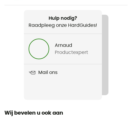
Gewicht
2 x 260 g (M/L)
Hulp nodig?
Raadpleeg onze HardGuides!
Product
Pursuit Shock
Arnaud
Polsband
Productexpert
Verstelbaar
Gebruikte Technologieën
Mail ons
Pursuit Shock Technology
Materiaal
Aluminium
Wij bevelen u ook aan
Handgreep
Kurken