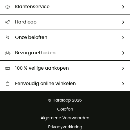
Klantenservice
Helpcentrum & contact
Hardloop
Mijn zending volgen
Wie zijn we ?
Retourzendingen & Terugbetalingen
Onze beloften
HardGuides
Maattabelen
Ecologische voetafdruk
Ambassadeurs
Bezorgmethoden
Tweedehands
Hardgreen
100 % veilige aankopen
Eenvoudig online winkelen
Gratis levering vanaf € 100
© Hardloop 2026
Gratis retourneren binnen 100 dagen
Colofon
Gratis klantenservice
Algemene Voorwaarden
Privacyverklaring