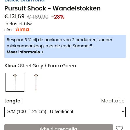
te beperken. De Solution 2.0-polslussen, gemaakt van
Pursuit Shock - Wandelstokken
post-consumer gerecycleerde vezels, evenals de ultra-
€ 131,59
€ 169,90
-23%
presterende FlickLock+ verstelling met zachte
inclusief btw
aanraking, maken dit model een uitstekende keuze voor
of
met
wandelen.
Bespaar 5 % bij de aankoop van 2 producten, zonder
Ergonomische handgrepen en knoppen ontworpen
minimumaankoop, met de code Summer5.
Meer informatie +
om comfort te verbeteren en handmoeheid te
verminderen
Kleur
:
Steel Grey / Foam Green
Verlengstukken onder de handgreep van
algengebaseerd Bloom-schuim voor een
geoptimaliseerde grip
Handvatten van natuurlijk kurk die comfort en
vochttransport bieden
Lengte
:
Maattabel
Verlicht schokabsorptiesysteem om trillingen te
verminderen en gewrichtspijn te verlichten
Flex-punten voor alle seizoenen, Trekking-schotels
Ikke tilgængelig
(inclusief Snow-schotels)