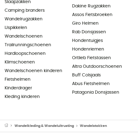
Slaapzakken
Dakine Rugzakken
Camping branders
Assos Fietsbroeken
Wandelrugzakken
Giro Helmen
IJspikkelen
Rab Donsjassen
Wandelschoenen
Hondentuigjes
Trailrunningschoenen
Hondenriemen
Hardloopschoenen
Ortlieb Fietstassen
Klimschoenen
Altra Outdoorschoenen
Wandelschoenen kinderen
Buff Colsjaals
Fietshelmen
Abus Fietshelmen
Kinderdrager
Patagonia Donsjassen
Kleding kinderen
Wandelkleding & Wandeluitrusting
Wandelstokken