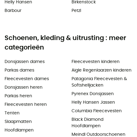
Helly Hansen
Birkenstock
Barbour
Petzl
Schoenen, kleding & uitrusting : meer
categorieën
Donsjassen dames
Fleecevesten kinderen
Parkas dames
Aigle Regenlaarzen kinderen
Fleecevesten dames
Patagonia Fleecevesten &
Softshelljacken
Donsjassen heren
Pyrenex Donsjassen
Parkas heren
Helly Hansen Jassen
Fleecevesten heren
Columbia Fleecevesten
Tenten
Black Diamond
Slaapmatten
Hoofdlampen
Hoofdlampen
Meindl Outdoorschoenen