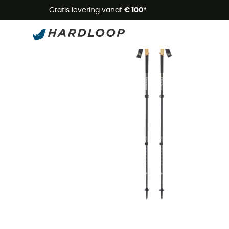
Zome
Gratis levering vanaf
€ 100*