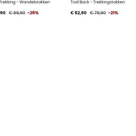
n
l Trekking - Wandelstokken
Trail Back - Trekkingstokken
,90
€ 99,90
-26%
€ 62,90
€ 79,90
-21%