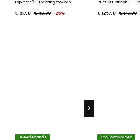
Explorer 3 - Trekkingstokken
Pursuit Carbon Z - T
€ 51,90
€ 69,90
-25%
€ 125,90
€ 179,90
Tweedehands
Eco-ontworpen