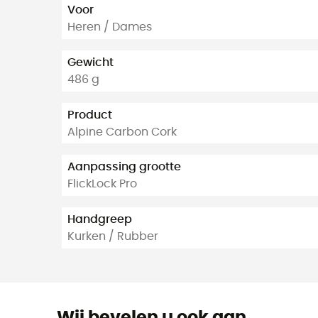
Voor
Heren / Dames
Gewicht
486 g
Product
Alpine Carbon Cork
Aanpassing grootte
FlickLock Pro
Handgreep
Kurken / Rubber
Wij bevelen u ook aan