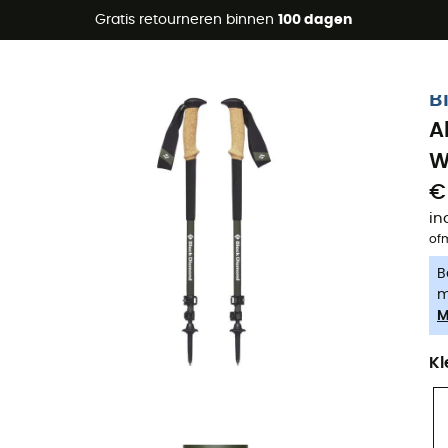
raanbiedingen 🔥 -5% EXTRA vanaf 2 producten* met code Su
Gratis retourneren binnen
100 dagen
-5% Extra - Code Summer5
B
A
W
€
in
of
B
m
M
Kl