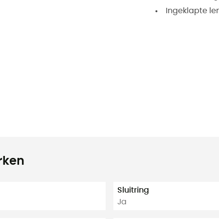
Ingeklapte le
rken
Sluitring
Ja