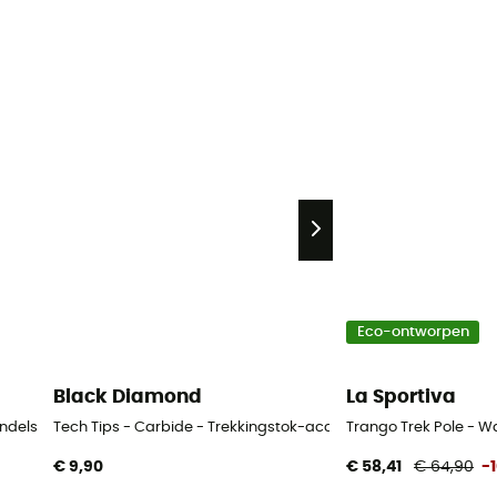
Eco-ontworpen
Black Diamond
La Sportiva
andelstokken
Tech Tips - Carbide - Trekkingstok-accessoire
Trango Trek Pole - 
€ 9,90
€ 58,41
€ 64,90
-