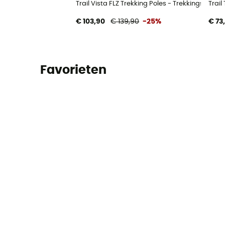
Trail Vista FLZ Trekking Poles - Trekkingstokke
Trai
€ 103,90
€ 139,90
-25%
€ 73
Favorieten