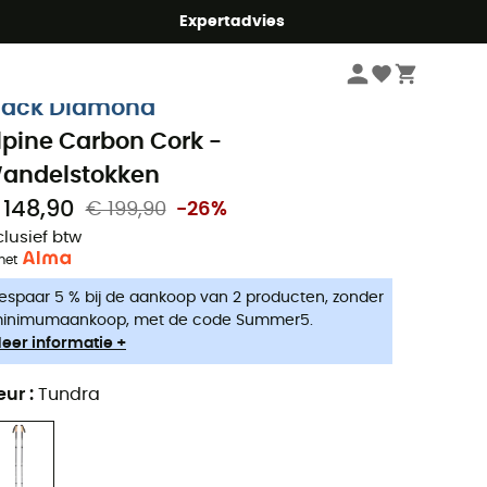
mmer5
Expertadvies
Wandelkleding & Wandeluitrusting
Wandelstokken
lack Diamond
lpine Carbon Cork -
andelstokken
 148,90
€ 199,90
-26%
clusief btw
met
espaar 5 % bij de aankoop van 2 producten, zonder
inimumaankoop, met de code Summer5.
eer informatie +
eur
:
Tundra