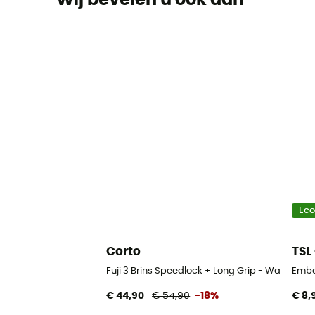
Ec
Corto
TSL
Fuji 3 Brins Speedlock + Long Grip - Wandelst
Embo
€ 44,90
€ 54,90
-18%
€ 8,