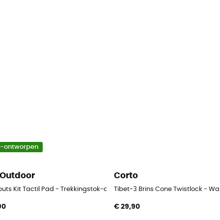
o-ontworpen
 Outdoor
Corto
okken
uts Kit Tactil Pad - Trekkingstok-accessoire
Tibet-3 Brins Cone Twistlock - W
90
€ 29,90