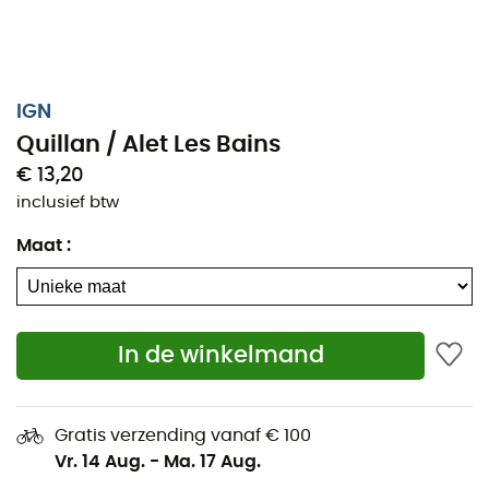
IGN
Quillan / Alet Les Bains
€ 13,20
inclusief btw
Maat
:
In de winkelmand
Of het nu gaat om een paar kilometer of een lange
ontdekkingstocht, de nan IGN Quillan / Alet Les Bains zal
een waardevolle bondgenoot zijn om uw avontuur voor
Gratis verzending vanaf € 100
te bereiden en te beleven. Met een hoge precisie bevat
Vr. 14 Aug.
-
Ma. 17 Aug.
deze IGN-kaart (schaal 1:25.000) alle nodige details om