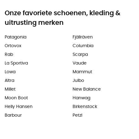
Onze favoriete schoenen, kleding &
uitrusting merken
Patagonia
Fjällräven
Ortovox
Columbia
Rab
Scarpa
La Sportiva
Vaude
Lowa
Mammut
Altra
Julbo
Millet
New Balance
Moon Boot
Hanwag
Helly Hansen
Birkenstock
Barbour
Petzl