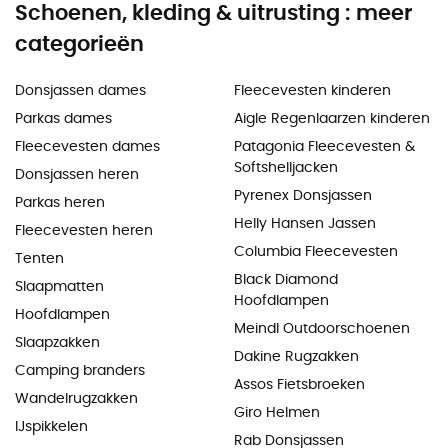
Schoenen, kleding & uitrusting : meer
categorieën
Donsjassen dames
Fleecevesten kinderen
Parkas dames
Aigle Regenlaarzen kinderen
Fleecevesten dames
Patagonia Fleecevesten &
Softshelljacken
Donsjassen heren
Pyrenex Donsjassen
Parkas heren
Helly Hansen Jassen
Fleecevesten heren
Columbia Fleecevesten
Tenten
Black Diamond
Slaapmatten
Hoofdlampen
Hoofdlampen
Meindl Outdoorschoenen
Slaapzakken
Dakine Rugzakken
Camping branders
Assos Fietsbroeken
Wandelrugzakken
Giro Helmen
IJspikkelen
Rab Donsjassen