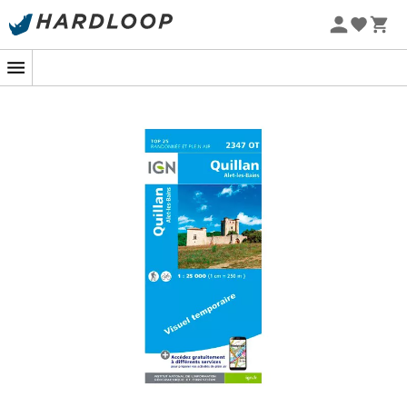
Zomeraanbiedingen 🔥 -5% EXTRA vanaf 2 producten* met
code Summer5