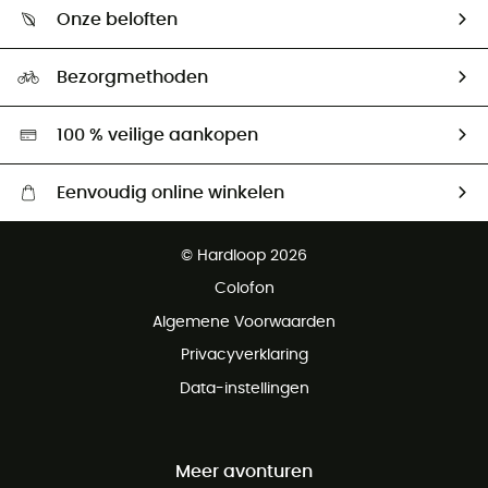
Wie zijn we ?
Retourzendingen & Terugbetalingen
Onze beloften
HardGuides
Maattabelen
Ecologische voetafdruk
Ambassadeurs
Bezorgmethoden
Tweedehands
Hardgreen
100 % veilige aankopen
Eenvoudig online winkelen
Gratis levering vanaf € 100
© Hardloop 2026
Gratis retourneren binnen 100 dagen
Colofon
Gratis klantenservice
Algemene Voorwaarden
Privacyverklaring
Data-instellingen
Meer avonturen