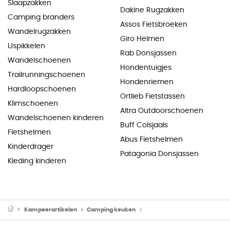
Slaapzakken
Dakine Rugzakken
Camping branders
Assos Fietsbroeken
Wandelrugzakken
Giro Helmen
IJspikkelen
Rab Donsjassen
Wandelschoenen
Hondentuigjes
Trailrunningschoenen
Hondenriemen
Hardloopschoenen
Ortlieb Fietstassen
Klimschoenen
Altra Outdoorschoenen
Wandelschoenen kinderen
Buff Colsjaals
Fietshelmen
Abus Fietshelmen
Kinderdrager
Patagonia Donsjassen
Kleding kinderen
Kampeerartikelen
Camping keuken
Camping Branders & Kooktoe