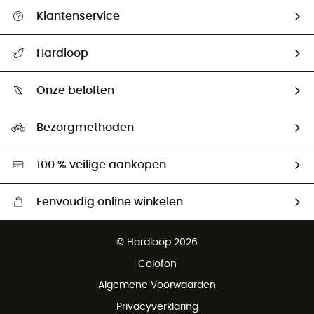
Klantenservice
Helpcentrum & contact
Hardloop
Mijn zending volgen
Wie zijn we ?
Retourzendingen & Terugbetalingen
Onze beloften
HardGuides
Maattabelen
Ecologische voetafdruk
Ambassadeurs
Bezorgmethoden
Tweedehands
Hardgreen
100 % veilige aankopen
Eenvoudig online winkelen
Gratis levering vanaf € 100
© Hardloop 2026
Gratis retourneren binnen 100 dagen
Colofon
Gratis klantenservice
Algemene Voorwaarden
Privacyverklaring