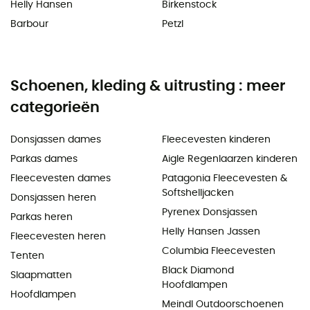
Helly Hansen
Birkenstock
Barbour
Petzl
Schoenen, kleding & uitrusting : meer
categorieën
Donsjassen dames
Fleecevesten kinderen
Parkas dames
Aigle Regenlaarzen kinderen
Fleecevesten dames
Patagonia Fleecevesten &
Softshelljacken
Donsjassen heren
Pyrenex Donsjassen
Parkas heren
Helly Hansen Jassen
Fleecevesten heren
Columbia Fleecevesten
Tenten
Black Diamond
Slaapmatten
Hoofdlampen
Hoofdlampen
Meindl Outdoorschoenen