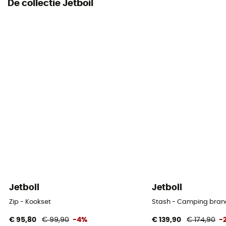
De collectie Jetboil
Jetboil
Jetboil
Zip - Kookset
Stash - Camping bran
€ 95,80
€ 99,90
-4%
€ 139,90
€ 174,90
-