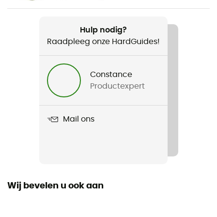
Product
Hulp nodig?
Minimo
Raadpleeg onze HardGuides!
Kenmerken
Verkocht zonder patroon
Constance
Productexpert
Materiaal
Aluminium beker
Mail ons
Volume
1 L
Aantal personen
2-persoons tenten
Wij bevelen u ook aan
Afmetingen verpakkingsmaat
15,2 x 12,7 cm