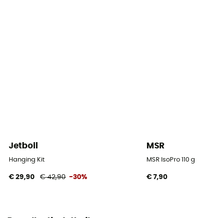
Ruimte
127 x 152 mm
Geschikte brandstoffen
Gas
Ontsteking
Piezzo
Vermogen
1 750 W
Jetboil
MSR
Kooktijd
Hanging Kit
MSR IsoPro 110 g
4 min 30 s/ 1 L
€ 29,90
€ 42,90
-30%
€ 7,90
Accessoires
Pan, Warmte-reflector, Kookrek