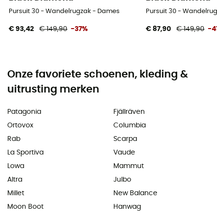
Pursuit 30 - Wandelrugzak - Dames
Pursuit 30 - Wandelru
€ 93,42
€ 149,90
-37%
€ 87,90
€ 149,90
-4
Onze favoriete schoenen, kleding &
uitrusting merken
Patagonia
Fjällräven
Ortovox
Columbia
Rab
Scarpa
La Sportiva
Vaude
Lowa
Mammut
Altra
Julbo
Millet
New Balance
Moon Boot
Hanwag