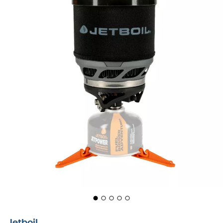
De
Minimo Kookset
is een concentratie van de
knowhow van het merk
Jetboil
.
Het is een
geoptimaliseerde gasbrander
bestaande uit een
brander
en een
beker
. Het is zeer eenvoudig te starten
dankzij het
piezo-elektrische ontstekingssysteem
en
brengt uw halve liter water in 2 minuten en 15 seconden
aan de kook.
U zult genieten van de
brede
beker
van
een liter en de handgreep
die het gemakkelijk maken
om te eten.
De
Minimo Kookset
heeft een
regelaar
die
een constante stroom levert tot een
temperatuur van
-6°C
. Het behoudt hetzelfde prestatieniveau,
ongeacht
de hoeveelheid gas die nog in de cartridge zit.
Jetboil