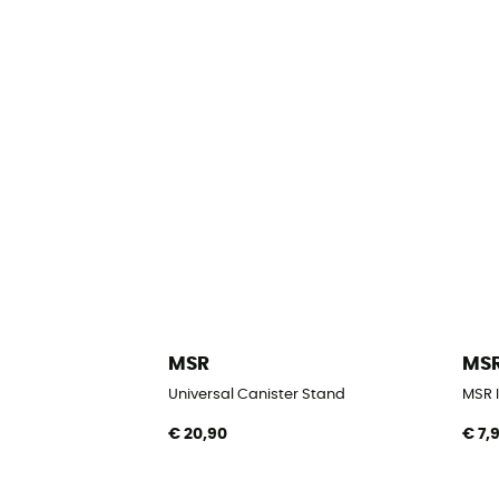
MSR
MS
Universal Canister Stand
MSR I
€ 20,90
€ 7,