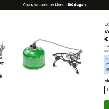
raanbiedingen 🔥 -5% EXTRA vanaf 2 producten* met code Su
Gratis retourneren binnen
100 dagen
-5% Extra - Code Summer5
O
V
€
in
of
B
m
M
M