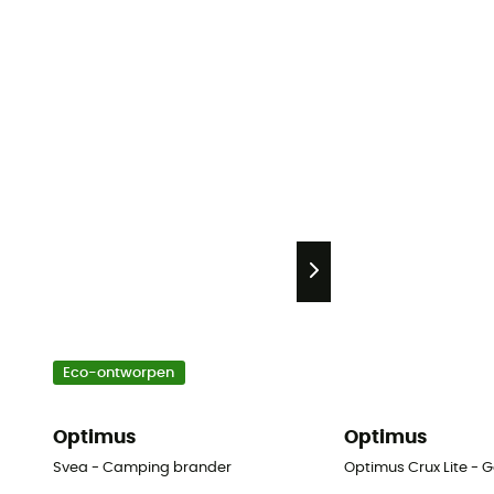
Eco-ontworpen
Optimus
Optimus
Svea - Camping brander
Optimus Crux Lite - 