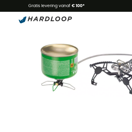
Zome
Gratis levering vanaf
€ 100*