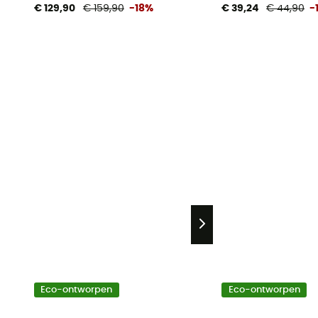
€ 129,90
€ 159,90
-18%
€ 39,24
€ 44,90
-
Eco-ontworpen
Eco-ontworpen