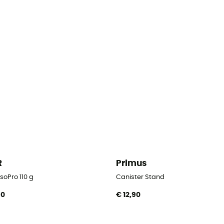
R
Primus
soPro 110 g
Canister Stand
90
€ 12,90