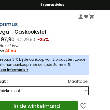
mmer5
Expertadvies
Kampeerartikelen
Camping keuken
Camping Branders & Kooktoestel
ptimus
ega - Gaskookstel
 97,90
€ 129,90
-25%
clusief btw
met
espaar 5 % bij de aankoop van 2 producten, zonder
inimumaankoop, met de code Summer5.
eer informatie +
aat
:
Maattabel
In de winkelmand