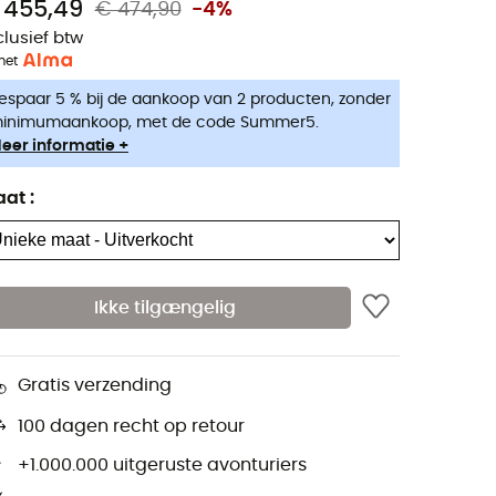
 455,49
€ 474,90
-4%
clusief btw
met
espaar 5 % bij de aankoop van 2 producten, zonder
inimumaankoop, met de code Summer5.
eer informatie +
aat
:
Ikke tilgængelig
Gratis verzending
100 dagen recht op retour
+1.000.000 uitgeruste avonturiers