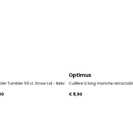
i
Optimus
ler Tumbler 59 cL Straw Lid - Beker
Cuillère à long manche retractabl
,90
€ 8,90