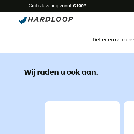
Zome
Gratis levering vanaf
€ 100*
Det er en gammel 
Wij raden u ook aan.