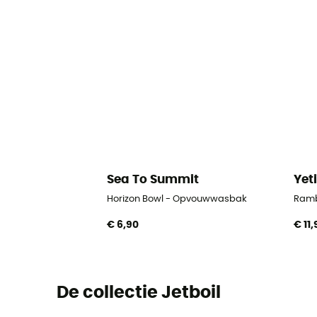
Sea To Summit
Yet
Horizon Bowl - Opvouwwasbak
Ramb
€ 6,90
€ 11
De collectie Jetboil