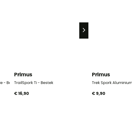
Primus
Primus
e - Bestek
TrailSpork Ti - Bestek
Trek Spork Aluminium
€ 16,90
€ 9,90