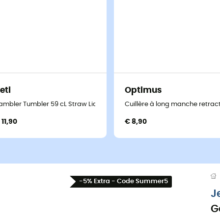
eti
Optimus
ambler Tumbler 59 cL Straw Lid - Beker
Cuillère à long manche retrac
 11,90
€ 8,90
-5% Extra - Code Summer5
J
G