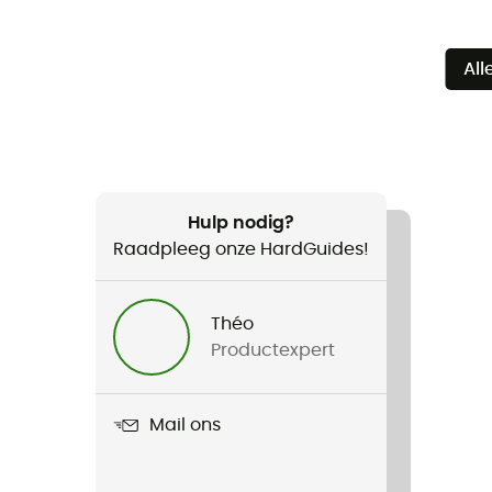
All
Hulp nodig?
Raadpleeg onze HardGuides!
Théo
Productexpert
Mail ons