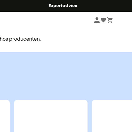
mmer5
Expertadvies
r
e hos producenten.