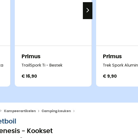
Primus
Primus
table - Bestek
TrailSpork Ti - Bestek
Trek Spork Alumin
€ 16,90
€ 9,90
Kampeerartikelen
Camping keuken
Pannen & Kookgerei
etboil
enesis - Kookset