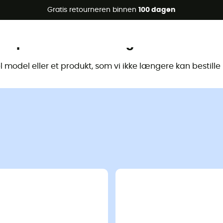
raanbiedingen 🔥 -5% EXTRA vanaf 2 producten* met code Su
Gratis retourneren binnen
100 dagen
Dit product is niet langer beschikbaa
model eller et produkt, som vi ikke længere kan bestill