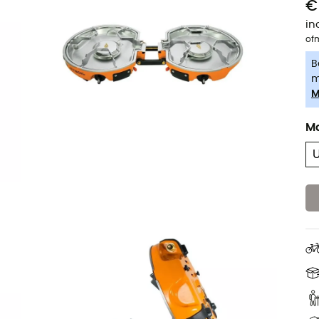
€
in
of
B
m
M
M