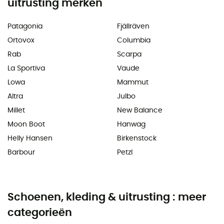
uitrusting merken
Patagonia
Fjällräven
Ortovox
Columbia
Rab
Scarpa
La Sportiva
Vaude
Lowa
Mammut
Altra
Julbo
Millet
New Balance
Moon Boot
Hanwag
Helly Hansen
Birkenstock
Barbour
Petzl
Schoenen, kleding & uitrusting : meer
categorieën