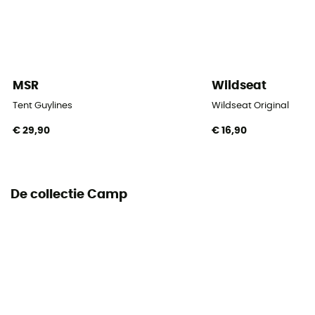
Tunneltent
Aantal ingangen
1
MSR
Wildseat
Aantal apses
1
Tent Guylines
Wildseat Original
€ 29,90
€ 16,90
Dak
Dubbel
Aantal hoepels
De collectie Camp
2
Materialen van de hoepels
Aluminium 6063
Buitentent waterkolom (mm)
2 000 mm