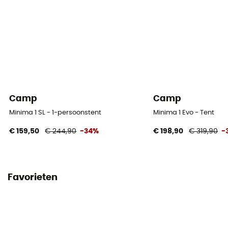
Bodem waterkolom (mm)
5 000 mm
Materialen buitentent
Nylon Ripstop 30D
Camp
Camp
Materialen binnentent
Filet Mesh Polyester
Minima 1 SL - 1-persoonstent
Minima 1 Evo - Tent
€ 159,50
€ 244,90
-34%
€ 198,90
€ 319,90
-
Bodemmaterialen
Nylon 70D 190 T/N
Favorieten