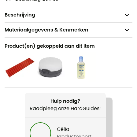
Schmerber-niveau dubbel dak: 2000 mm
Schmerber-niveau grondzeil: 5000 mm
Beschrijving
Materiaalgegevens & Kenmerken
Aanbevolen voor
Product(en) gekoppeld aan dit item
Wandelen / Trekking / Kamperen / Bivak
Gewicht
2 100 g
Product
Minima 3 SL
Hulp nodig?
Raadpleeg onze HardGuides!
Garantie van de fabrikant
2 jaar
Célia
Seizoen
Productexpert