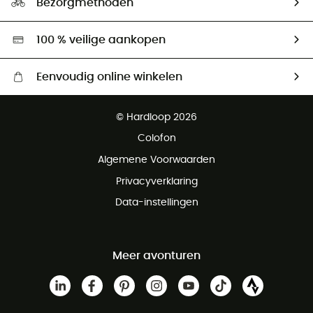
Bezorgmethoden
Tweedehands
Hardgreen
100 % veilige aankopen
Eenvoudig online winkelen
Gratis levering vanaf € 100
© Hardloop 2026
Gratis retourneren binnen 100 dagen
Colofon
Gratis klantenservice
Algemene Voorwaarden
Privacyverklaring
Data-instellingen
Meer avonturen