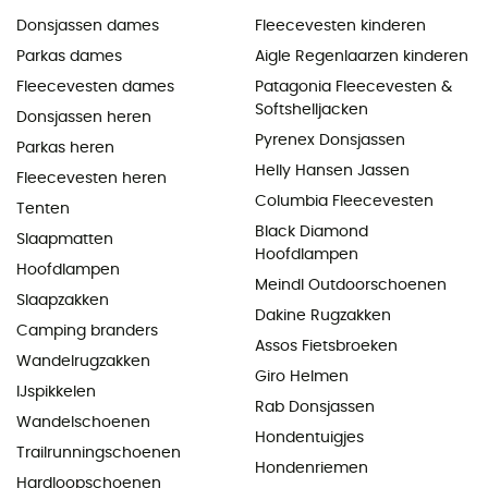
Donsjassen dames
Fleecevesten kinderen
Parkas dames
Aigle Regenlaarzen kinderen
Fleecevesten dames
Patagonia Fleecevesten &
Softshelljacken
Donsjassen heren
Pyrenex Donsjassen
Parkas heren
Helly Hansen Jassen
Fleecevesten heren
Columbia Fleecevesten
Tenten
Black Diamond
Slaapmatten
Hoofdlampen
Hoofdlampen
Meindl Outdoorschoenen
Slaapzakken
Dakine Rugzakken
Camping branders
Assos Fietsbroeken
Wandelrugzakken
Giro Helmen
IJspikkelen
Rab Donsjassen
Wandelschoenen
Hondentuigjes
Trailrunningschoenen
Hondenriemen
Hardloopschoenen