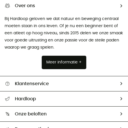
Over ons
Bij Hardloop geloven we dat natuur en beweging centraal
moeten staan ​​in ons leven. Of je nu een beginner bent of
een atleet op hoog niveau, sinds 2015 delen we onze smaak
voor goede uitrusting en onze passie voor de steile paden
waarop we graag spelen.
Meer informatie +
Klantenservice
Helpcentrum & contact
Hardloop
Mijn zending volgen
Wie zijn we ?
Retourzendingen & Terugbetalingen
Onze beloften
HardGuides
Maattabelen
Ecologische voetafdruk
Ambassadeurs