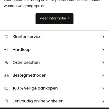
waarop we graag spelen.
Meer informatie +
Klantenservice
Helpcentrum & contact
Hardloop
Mijn zending volgen
Wie zijn we ?
Retourzendingen & Terugbetalingen
Onze beloften
HardGuides
Maattabelen
Ecologische voetafdruk
Ambassadeurs
Bezorgmethoden
Tweedehands
Hardgreen
100 % veilige aankopen
Eenvoudig online winkelen